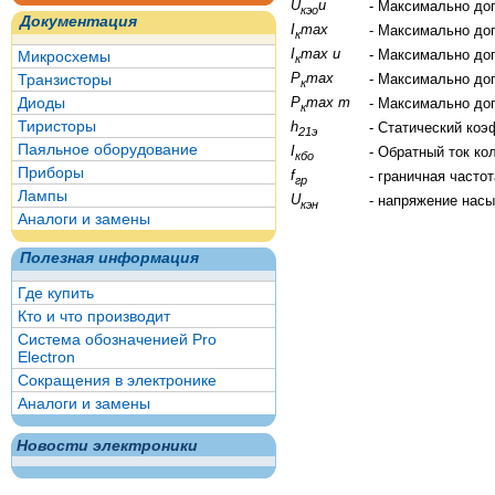
U
и
- Максимально до
кэо
Документация
I
max
- Максимально до
к
I
max и
- Максимально до
Микросхемы
к
P
max
Транзисторы
- Максимально до
к
Диоды
P
max т
- Максимально до
к
Тиристоры
h
- Статический ко
21э
Паяльное оборудование
I
- Обратный ток ко
кбо
Приборы
f
- граничная часто
гр
Лампы
U
- напряжение нас
кэн
Аналоги и замены
Полезная информация
Где купить
Кто и что производит
Система обозначенией Pro
Electron
Сокращения в электронике
Аналоги и замены
Новости электроники