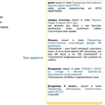
дима
пишет в теме
Параметры биполярных
транзисторов серии КТ827
:
люди куплю транзистар кт 827А
0688759652
да
тамара плохова
пишет в теме
Журнал
ом
Радио 9 номер 1971 год.
:
как молоды мы были и как быстро
ттером
пробежали годы кулотино самое
счастливое мое время
Ивашка
пишет в теме
Параметры
отечественных излучающих диодов ИК
диапазона
:
Светодиод - это диод который излучает
свет. А если диод имеет ИК излучение, то
это ИК диод, а не "ИК светодиод" и
"Светодиод инфракрасный", как указано на
Мне нравится
сайте.
Владимир
пишет в теме
2Т963А-2 (RUS)
со склада в Москве. Транзистор
биполярный отечественный
:
Подскажите 2т963а-2 гарантийный срок
Владимир II пишет...
пишет в теме
Параметры биполярных транзисторов
серии КТ372
:
Спасибо!