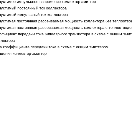
пустимое импульсное напряжение коллектор-эмиттер
пустимый постоянный ток коллектора
пустимый импульсный ток коллектора
пустимая постоянная рассеиваемая мощность коллектора без теплоотво
пустимая постоянная рассеиваемая мощность коллектора с теплоотвод
эффициент передачи тока биполярного транзистора в схеме с общим эми
ллектора
та коэффициента передачи тока в схеме с общим эмиттером
ыщения коллектор-эмиттер