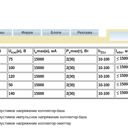
мы
Форум
Блоги
Реклама
В
U
(и), В
I
max(и), мА
P
max(т), Вт
h
I
, 
кэо
к
к
21э
кбо
1500
75
15000
2(30)
10-100
1500
100
15000
2(30)
10-100
1500
120
15000
2(30)
10-100
1500
50
15000
2(30)
10-100
1500
140
15000
2(30)
10-100
пустимое напряжение коллектор-база
пустимое импульсное напряжение коллектор-база
пустимое напряжение коллектор-эмиттер