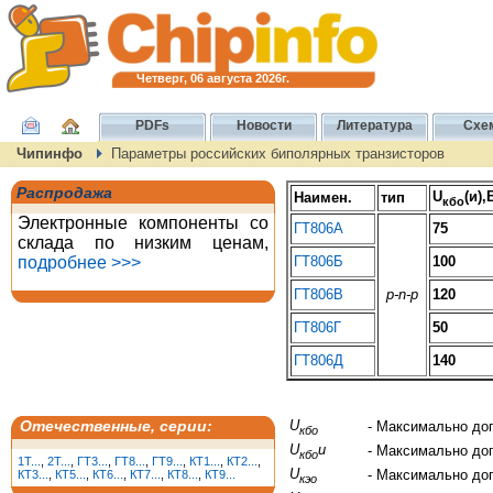
Четверг, 06 августа 2026г.
PDFs
Новости
Литература
Схе
Чипинфо
Параметры российских биполярных транзисторов
Распродажа
U
(и),
Наимен.
тип
кбо
Электронные компоненты со
ГТ806А
75
склада по низким ценам,
подробнее >>>
ГТ806Б
100
ГТ806В
p-n-p
120
ГТ806Г
50
ГТ806Д
140
U
Отечественные, серии:
- Максимально до
кбо
U
и
- Максимально до
кбо
1T...
,
2T...
,
ГТ3...
,
ГТ8...
,
ГТ9...
,
КТ1...
,
КТ2...
,
U
- Максимально до
КТ3...
,
КТ5...
,
КТ6...
,
КТ7...
,
КТ8...
,
КТ9...
кэо