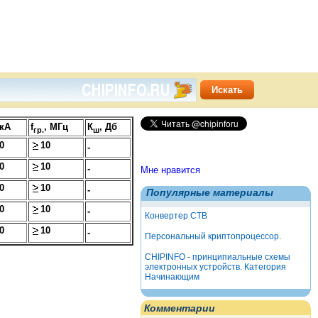
мкА
f
, МГц
К
, Дб
гр.
ш
0
10
-
0
10
-
Мне нравится
0
10
-
Популярные материалы
0
10
-
Конвертер СТВ
0
10
-
Персональный криптопроцессор.
CHIPINFO - принципиальные схемы
электронных устройств. Категория
Начинающим
Комментарии