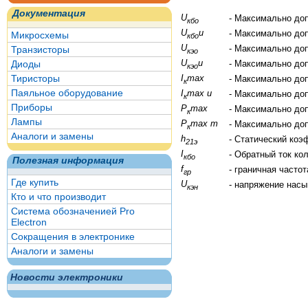
Документация
U
- Максимально до
кбо
U
и
- Максимально до
Микросхемы
кбо
U
- Максимально до
Транзисторы
кэо
U
и
Диоды
- Максимально до
кэо
Тиристоры
I
max
- Максимально до
к
Паяльное оборудование
I
max и
- Максимально до
к
Приборы
P
max
- Максимально до
к
Лампы
P
max т
- Максимально до
к
Аналоги и замены
h
- Статический коэ
21э
I
- Обратный ток ко
кбо
Полезная информация
f
- граничная часто
гр
Где купить
U
- напряжение нас
кэн
Кто и что производит
Система обозначенией Pro
Electron
Сокращения в электронике
Аналоги и замены
Новости электроники