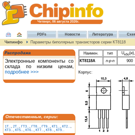
Четверг, 06 августа 2026г.
PDFs
Новости
Литература
Схе
Чипинфо
Параметры биполярных транзисторов серии КТ8118
Распродажа
U
(и)
Наимен.
тип
кбо
Электронные компоненты со
КТ8118А
n-p-n
900
склада по низким ценам,
подробнее >>>
Корпус:
Отечественные, серии:
1T...
,
2T...
,
ГТ3...
,
ГТ8...
,
ГТ9...
,
КТ1...
,
КТ2...
,
КТ3...
,
КТ5...
,
КТ6...
,
КТ7...
,
КТ8...
,
КТ9...