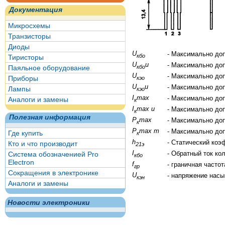
Документация
Микросхемы
Транзисторы
Диоды
U
- Максимально до
кбо
Тиристоры
U
и
- Максимально до
кбо
Паяльное оборудование
U
- Максимально до
Приборы
кэо
U
и
- Максимально до
Лампы
кэо
I
max
- Максимально до
Аналоги и замены
к
I
max и
- Максимально до
к
Полезная информация
P
max
- Максимально до
к
P
max т
- Максимально до
Где купить
к
h
- Статический коэ
Кто и что производит
21э
I
- Обратный ток ко
Система обозначенией Pro
кбо
Electron
f
- граничная часто
гр
Сокращения в электронике
U
- напряжение нас
кэн
Аналоги и замены
Новости электроники