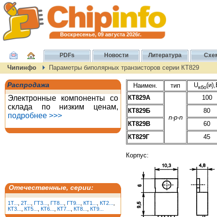
Воскресенье, 09 августа 2026г.
PDFs
Новости
Литература
Схе
Чипинфо
Параметры биполярных транзисторов серии КТ829
Распродажа
U
(и)
Наимен.
тип
кбо
Электронные компоненты со
КТ829А
100
склада по низким ценам,
КТ829Б
80
подробнее >>>
n-p-n
КТ829В
60
КТ829Г
45
Корпус:
Отечественные, серии:
1T...
,
2T...
,
ГТ3...
,
ГТ8...
,
ГТ9...
,
КТ1...
,
КТ2...
,
КТ3...
,
КТ5...
,
КТ6...
,
КТ7...
,
КТ8...
,
КТ9...