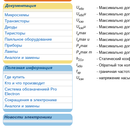
Документация
U
- Максимально до
кбо
U
и
- Максимально до
Микросхемы
кбо
U
- Максимально до
Транзисторы
кэо
U
и
Диоды
- Максимально до
кэо
Тиристоры
I
max
- Максимально до
к
Паяльное оборудование
I
max и
- Максимально до
к
Приборы
P
max
- Максимально до
к
Лампы
P
max т
- Максимально до
к
Аналоги и замены
h
- Статический коэ
21э
I
- Обратный ток ко
кбо
Полезная информация
f
- граничная часто
гр
Где купить
U
- напряжение нас
кэн
Кто и что производит
Система обозначенией Pro
Electron
Сокращения в электронике
Аналоги и замены
Новости электроники