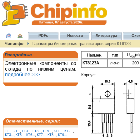
Пятница, 07 августа 2026г.
PDFs
Новости
Литература
Схе
Чипинфо
Параметры биполярных транзисторов серии КТ8123
Распродажа
U
(и
Наимен.
тип
кбо
Электронные компоненты со
КТ8123А
n-p-n
200
склада по низким ценам,
подробнее >>>
Корпус:
Отечественные, серии:
1T...
,
2T...
,
ГТ3...
,
ГТ8...
,
ГТ9...
,
КТ1...
,
КТ2...
,
КТ3...
,
КТ5...
,
КТ6...
,
КТ7...
,
КТ8...
,
КТ9...