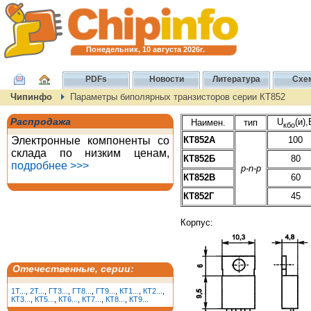
Понедельник, 10 августа 2026г.
PDFs
Новости
Литература
Схе
Чипинфо
Параметры биполярных транзисторов серии КТ852
Распродажа
U
(и),
Наимен.
тип
кбо
Электронные компоненты со
КТ852А
100
склада по низким ценам,
КТ852Б
80
подробнее >>>
p-n-p
КТ852В
60
КТ852Г
45
Корпус:
Отечественные, серии:
1T...
,
2T...
,
ГТ3...
,
ГТ8...
,
ГТ9...
,
КТ1...
,
КТ2...
,
КТ3...
,
КТ5...
,
КТ6...
,
КТ7...
,
КТ8...
,
КТ9...