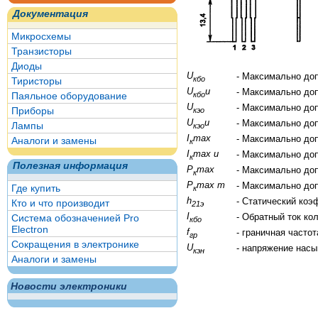
Документация
Микросхемы
Транзисторы
Диоды
U
- Максимально до
кбо
Тиристоры
U
и
- Максимально до
кбо
Паяльное оборудование
U
- Максимально до
Приборы
кэо
U
и
- Максимально до
Лампы
кэо
I
max
- Максимально до
Аналоги и замены
к
I
max и
- Максимально до
к
Полезная информация
P
max
- Максимально до
к
P
max т
- Максимально до
Где купить
к
h
- Статический коэ
Кто и что производит
21э
I
- Обратный ток ко
Система обозначенией Pro
кбо
Electron
f
- граничная часто
гр
Сокращения в электронике
U
- напряжение нас
кэн
Аналоги и замены
Новости электроники