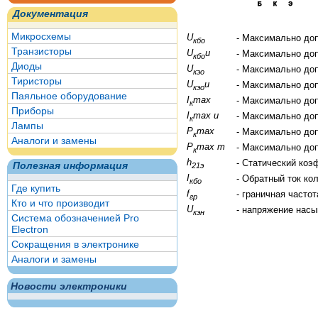
Документация
Микросхемы
U
- Максимально до
кбо
Транзисторы
U
и
- Максимально до
кбо
Диоды
U
- Максимально до
кэо
Тиристоры
U
и
- Максимально до
кэо
Паяльное оборудование
I
max
- Максимально до
к
Приборы
I
max и
- Максимально до
к
Лампы
P
max
- Максимально до
к
Аналоги и замены
P
max т
- Максимально до
к
h
- Статический коэ
Полезная информация
21э
I
- Обратный ток ко
кбо
Где купить
f
- граничная часто
гр
Кто и что производит
U
- напряжение нас
кэн
Система обозначенией Pro
Electron
Сокращения в электронике
Аналоги и замены
Новости электроники