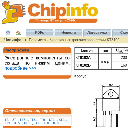
Пятница, 07 августа 2026г.
PDFs
Новости
Литература
Схе
Чипинфо
Параметры биполярных транзисторов серии КТ8102
Распродажа
U
(и
Наимен.
тип
кбо
Электронные компоненты со
КТ8102А
200
p-n-p
склада по низким ценам,
КТ8102Б
160
подробнее >>>
Корпус:
Отечественные, серии:
1T...
,
2T...
,
ГТ3...
,
ГТ8...
,
ГТ9...
,
КТ1...
,
КТ2...
,
КТ3...
,
КТ5...
,
КТ6...
,
КТ7...
,
КТ8...
,
КТ9...