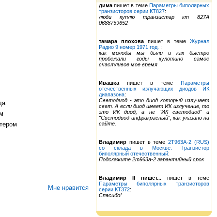
дима
пишет в теме
Параметры биполярных
транзисторов серии КТ827
:
люди куплю транзистар кт 827А
0688759652
тамара плохова
пишет в теме
Журнал
Радио 9 номер 1971 год.
:
как молоды мы были и как быстро
пробежали годы кулотино самое
счастливое мое время
Ивашка
пишет в теме
Параметры
отечественных излучающих диодов ИК
диапазона
:
Светодиод - это диод который излучает
да
свет. А если диод имеет ИК излучение, то
это ИК диод, а не "ИК светодиод" и
ом
"Светодиод инфракрасный", как указано на
ттером
сайте.
Владимир
пишет в теме
2Т963А-2 (RUS)
со склада в Москве. Транзистор
биполярный отечественный
:
Подскажите 2т963а-2 гарантийный срок
Владимир II пишет...
пишет в теме
Параметры биполярных транзисторов
Мне нравится
серии КТ372
:
Спасибо!