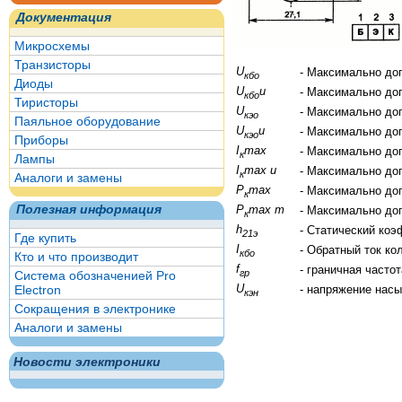
Документация
Микросхемы
Транзисторы
U
- Максимально до
кбо
Диоды
U
и
- Максимально до
кбо
Тиристоры
U
- Максимально до
кэо
Паяльное оборудование
U
и
- Максимально до
кэо
Приборы
I
max
- Максимально до
к
Лампы
I
max и
- Максимально до
к
Аналоги и замены
P
max
- Максимально до
к
Полезная информация
P
max т
- Максимально до
к
h
- Статический ко
21э
Где купить
I
- Обратный ток ко
кбо
Кто и что производит
f
- граничная часто
гр
Система обозначенией Pro
U
Electron
- напряжение нас
кэн
Сокращения в электронике
Аналоги и замены
Новости электроники