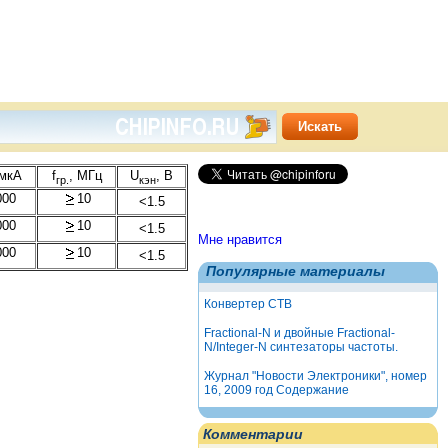
 мкА
f
, МГц
U
, В
гр.
кэн
000
10
<1.5
000
10
<1.5
Мне нравится
000
10
<1.5
Популярные материалы
Конвертер СТВ
Fractional-N и двойные Fractional-
N/Integer-N синтезаторы частоты.
Журнал "Новости Электроники", номер
16, 2009 год Содержание
Комментарии