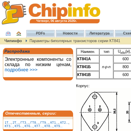
Четверг, 06 августа 2026г.
PDFs
Новости
Литература
Схе
Чипинфо
Параметры биполярных транзисторов серии КТ841
Распродажа
U
(и)
Наимен.
тип
кбо
Электронные компоненты со
КТ841А
600
склада по низким ценам,
КТ841Б
n-p-n
800
подробнее >>>
КТ841В
600
Корпус:
Отечественные, серии:
1T...
,
2T...
,
ГТ3...
,
ГТ8...
,
ГТ9...
,
КТ1...
,
КТ2...
,
КТ3...
,
КТ5...
,
КТ6...
,
КТ7...
,
КТ8...
,
КТ9...