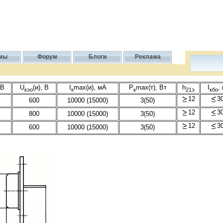
мы
Форум
Блоги
Реклама
,В
U
(и), В
I
max(и), мА
P
max(т), Вт
h
I
,
кэо
к
к
21э
кбо
12
3
600
10000 (15000)
3(50)
12
3
800
10000 (15000)
3(50)
12
3
600
10000 (15000)
3(50)