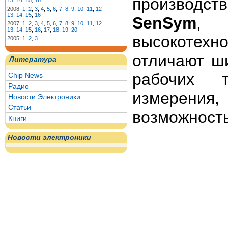
производст
13
,
14
,
15
,
16
2008:
1
,
2
,
3
,
4
,
5
,
6
,
7
,
8
,
9
,
10
,
11
,
12
13
,
14
,
15
,
16
SenSym
, 
2007:
1
,
2
,
3
,
4
,
5
,
6
,
7
,
8
,
9
,
10
,
11
,
12
13
,
14
,
15
,
16
,
17
,
18
,
19
,
20
высокотехн
2005:
1
,
2
,
3
отличают ш
Литература
рабочих т
Chip News
Радио
измерения,
Новости Электроники
Статьи
возможность
Книги
Новости электроники