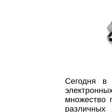
Cегодня в 
электронн
множество 
различны