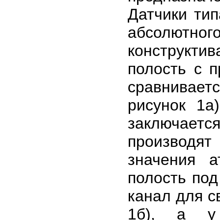
Датчики ти
абсолютн
конструктив
полость с 
сравнивает
рисунок 1а
заключает
производя
значения а
полость под
канал для с
1б), a у