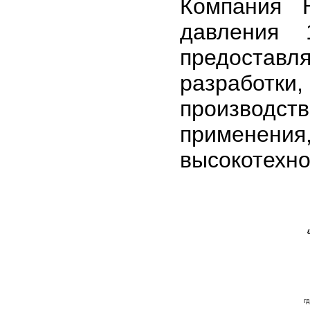
Компания H
давления 
предоста
разработк
производст
примене
высокотехно