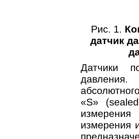
Рис. 1.
Ко
датчик д
д
Датчики п
давления.
абсолютного
«S» (seale
измерения
измерения и
предназнач