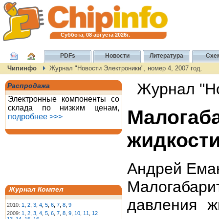
Суббота, 08 августа 2026г.
PDFs
Новости
Литература
Схе
Чипинфо
Журнал "Новости Электроники", номер 4, 2007 год.
Журнал "Но
Распродажа
Электронные компоненты со
склада по низким ценам,
Малогаб
подробнее >>>
жидкост
Андрей Ема
Малогабар
Журнал Компел
давления ж
2010:
1
,
2
,
3
,
4
,
5
,
6
,
7
,
8
,
9
2009:
1
,
2
,
3
,
4
,
5
,
6
,
7
,
8
,
9
,
10
,
11
,
12