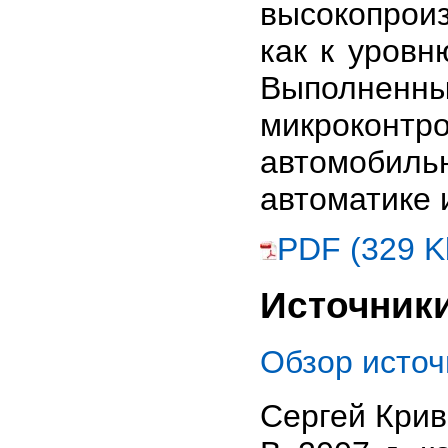
высокопрои
как к уровн
Выполне
микроконтр
автомобил
автоматике 
PDF (329 K
Источник
Обзор источ
Сергей Кри