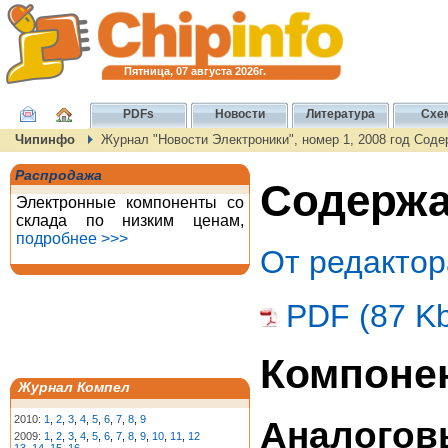
Пятница, 07 августа 2026г.
PDFs
Новости
Литература
Схе
Чипинфо
Журнал "Новости Электроники", номер 1, 2008 год Сод
Распродажа
Содержан
Электронные компоненты со
склада по низким ценам,
подробнее >>>
От редактор
PDF (87 K
Компоне
Журнал Компел
2010:
1
,
2
,
3
,
4
,
5
,
6
,
7
,
8
,
9
Аналогов
2009:
1
,
2
,
3
,
4
,
5
,
6
,
7
,
8
,
9
,
10
,
11
,
12