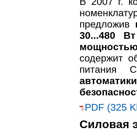
В 2007 г. 
номенклату
предложив
30...480 Вт
мощностью 
содержит о
питания 
автомат
безопаснос
PDF (325 K
Силовая 