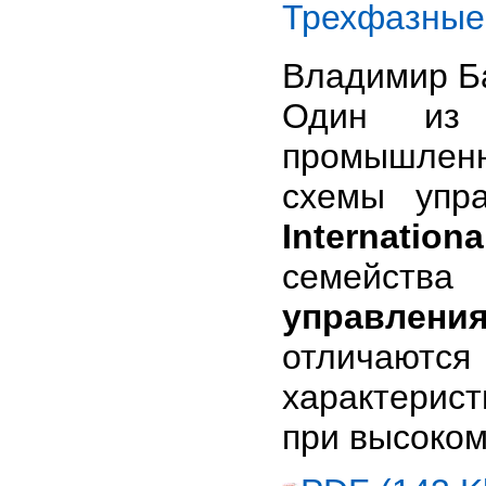
Трехфазные
Владимир Б
Один из 
промышленн
схемы упр
Internation
семейств
управлени
отличают
характерис
при высоком