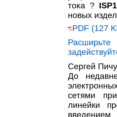
тока ?
ISP
новых издел
PDF (127 K
Расширьте
задействуйте
Сергей Пичу
До недавн
электронны
сетями пр
линейки п
введением