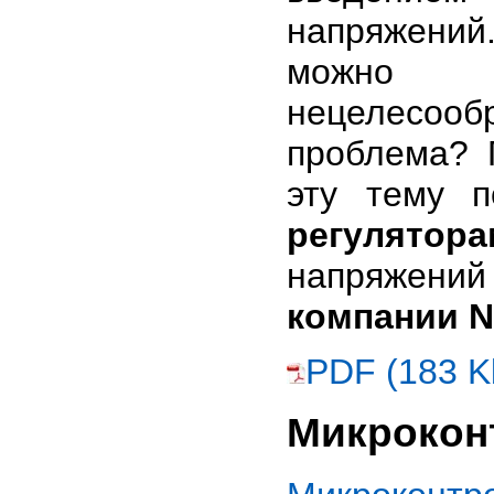
напряжени
можно с
нецелесо
проблема? 
эту тему 
регулятора
напряже
компании N
PDF (183 K
Микрокон