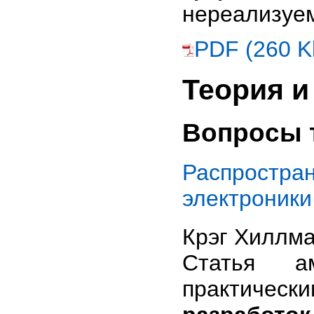
нереализуем
PDF (260 K
Теория и
Вопросы 
Распростр
электроники
Крэг Хиллма
Статья ам
практичес