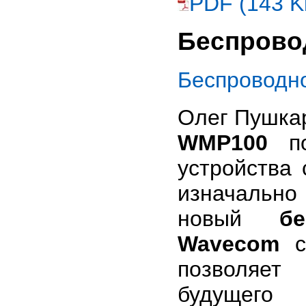
PDF (143 K
Беспрово
Беспроводн
Олег Пушка
WMP100
по
устройства
изначально
новый
б
Wavecom
со
позволяет
будущего