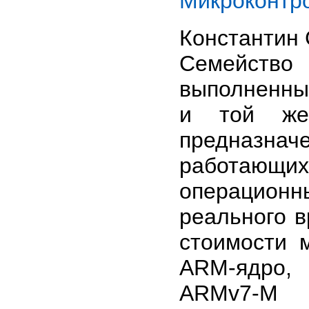
Микроконтр
Константин
Семейст
выполненны
и той же
предназнач
работающи
операцион
реального в
стоимости 
ARM-ядро,
ARMv7-M 