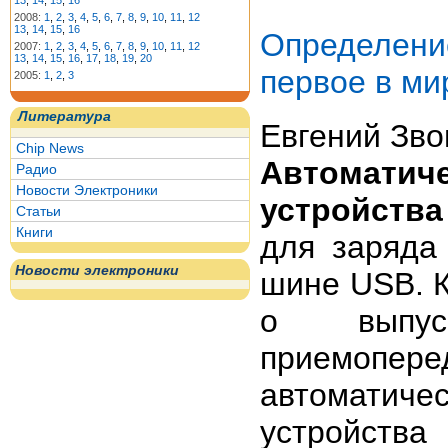
13
,
14
,
15
,
16
2008:
1
,
2
,
3
,
4
,
5
,
6
,
7
,
8
,
9
,
10
,
11
,
12
13
,
14
,
15
,
16
Определен
2007:
1
,
2
,
3
,
4
,
5
,
6
,
7
,
8
,
9
,
10
,
11
,
12
13
,
14
,
15
,
16
,
17
,
18
,
19
,
20
первое в ми
2005:
1
,
2
,
3
Литература
Евгений Зво
Chip News
Автоматич
Радио
Новости Электроники
устройства
Статьи
Книги
для заряда
Новости электроники
шине USB. 
о выпуск
приемоп
автоматич
устройства