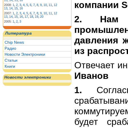
13
,
14
,
15
,
16
компании Se
2008:
1
,
2
,
3
,
4
,
5
,
6
,
7
,
8
,
9
,
10
,
11
,
12
13
,
14
,
15
,
16
2007:
1
,
2
,
3
,
4
,
5
,
6
,
7
,
8
,
9
,
10
,
11
,
12
2. Нам 
13
,
14
,
15
,
16
,
17
,
18
,
19
,
20
2005:
1
,
2
,
3
промышле
Литература
давления 
Chip News
из распрос
Радио
Новости Электроники
Статьи
Отвечает и
Книги
Иванов
Новости электроники
1.
Согласн
срабатыв
коммутируем
будет сра