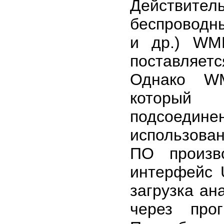
Действите
беспроводн
и др.) WM
поставляет
Однако WM
который 
подсоеди
использован
ПО произв
интерфейс 
загрузка ан
через про