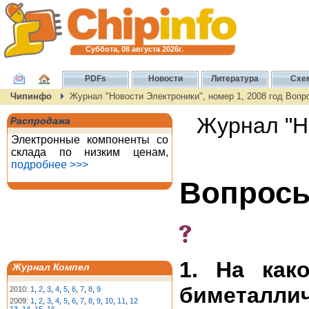
Суббота, 08 августа 2026г.
PDFs
Новости
Литература
Схе
Чипинфо
Журнал "Новости Электроники", номер 1, 2008 год Вопр
Журнал "Но
Распродажа
Электронные компоненты со
склада по низким ценам,
подробнее >>>
Вопросы
1. На как
Журнал Компел
биметалл
2010:
1
,
2
,
3
,
4
,
5
,
6
,
7
,
8
,
9
2009:
1
,
2
,
3
,
4
,
5
,
6
,
7
,
8
,
9
,
10
,
11
,
12