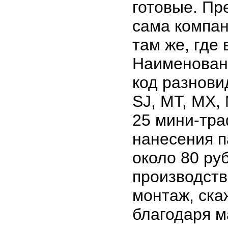
готовые. Пр
сама компани
там же, где
Наименовани
код разновид
SJ, MT, MX,
25 мини-тра
нанесения п
около 80 р
производств
монтаж, ска
благодаря 