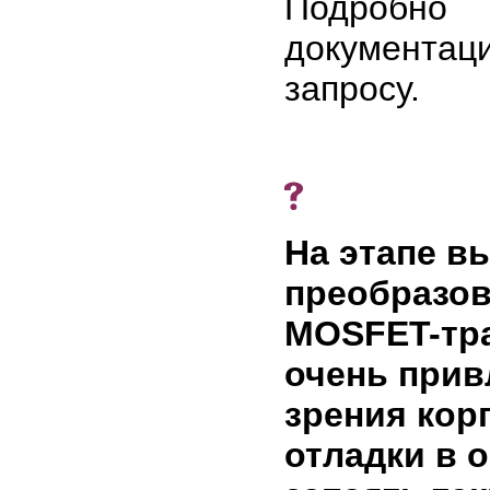
Подробно
документац
запросу.
На этапе в
преобразов
MOSFET-тран
очень прив
зрения корп
отладки в 