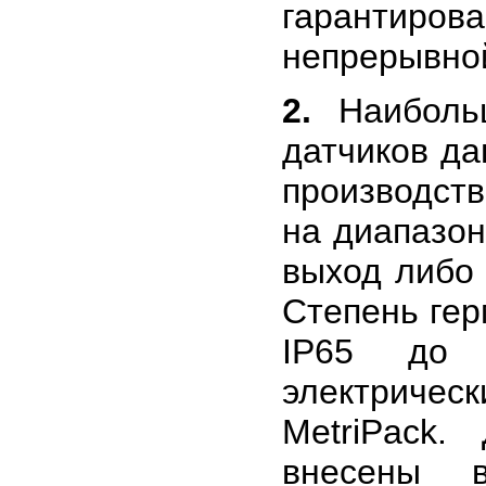
гарантиров
непрерывно
2.
Наибольш
датчиков д
производст
на диапазон
выход либо 
Степень гер
IP65 до I
электричес
MetriPack
внесены в