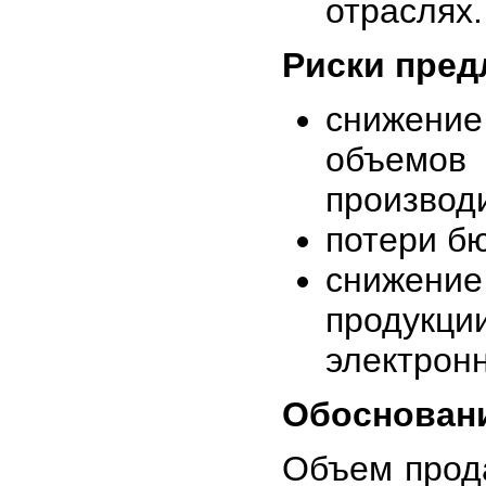
отраслях.
Риски пред
снижение
объем
производ
потери б
снижение
продукц
электрон
Обоснован
Объем прод