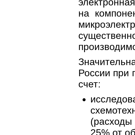
электронная
на компоне
микроэлек
существен
производимо
Значительн
России при 
счет:
исследов
схемоте
(расходы
25% от о