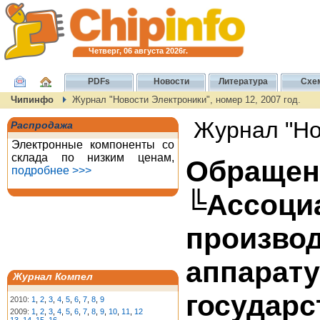
Четверг, 06 августа 2026г.
PDFs
Новости
Литература
Схе
Чипинфо
Журнал "Новости Электроники", номер 12, 2007 год.
Журнал "Нов
Распродажа
Электронные компоненты со
склада по низким ценам,
Обращен
подробнее >>>
╚Ассо
произв
аппарат
Журнал Компел
государс
2010:
1
,
2
,
3
,
4
,
5
,
6
,
7
,
8
,
9
2009:
1
,
2
,
3
,
4
,
5
,
6
,
7
,
8
,
9
,
10
,
11
,
12