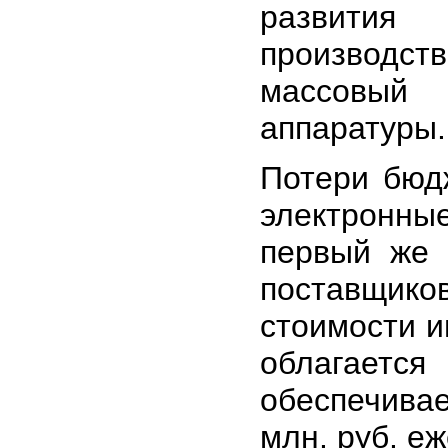
развития 
производст
массовый 
аппаратуры.
Потери бюд
электронны
первый же 
поставщи
стоимости 
облагает
обеспечива
млн. руб. еж