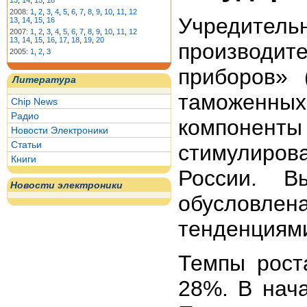
13
,
14
,
15
,
16
2008:
1
,
2
,
3
,
4
,
5
,
6
,
7
,
8
,
9
,
10
,
11
,
12
Учредитель
13
,
14
,
15
,
16
2007:
1
,
2
,
3
,
4
,
5
,
6
,
7
,
8
,
9
,
10
,
11
,
12
13
,
14
,
15
,
16
,
17
,
18
,
19
,
20
производи
2005:
1
,
2
,
3
приборов» 
Литература
таможенны
Chip News
Радио
компоне
Новости Электроники
Статьи
стимулиро
Книги
России. В
Новости электроники
обусловле
тенденциям
Темпы рост
28%. В нач