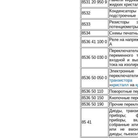
8531 20 950 9
жидких криста
Конденсаторы
8532
подстроечные
Резисторы 
8533
потенциометры
8534
Схемы печатн
Реле на напряж
8536 41 100 0
А
Переключате
переменного 
8536 50 030 0
входной и вы
тока на изолир
Электронные
переключател
8536 50 050 0
транзистора
и
«
кристалл
на
к
8536 50 110
Поворотные пе
8536 50 150
Кнопочные пер
8536 50 190
Прочие перекл
Диоды, транз
приборы; фо
приборы, вк
85 41
собранные ил
или не вмон
диоды; пьезоэ