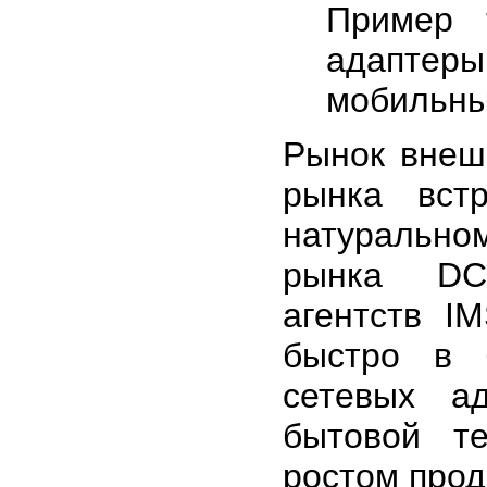
Пример 
адаптер
мобильны
Рынок внеш
рынка вст
натурально
рынка DC/
агентств I
быстро в 
сетевых а
бытовой те
ростом прод