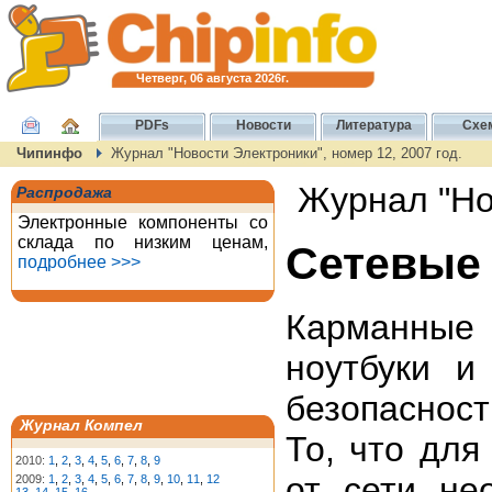
Четверг, 06 августа 2026г.
PDFs
Новости
Литература
Схе
Чипинфо
Журнал "Новости Электроники", номер 12, 2007 год.
Журнал "Нов
Распродажа
Электронные компоненты со
склада по низким ценам,
Сетевые 
подробнее >>>
Карманные
ноутбуки 
безопасност
Журнал Компел
То, что для
2010:
1
,
2
,
3
,
4
,
5
,
6
,
7
,
8
,
9
от сети н
2009:
1
,
2
,
3
,
4
,
5
,
6
,
7
,
8
,
9
,
10
,
11
,
12