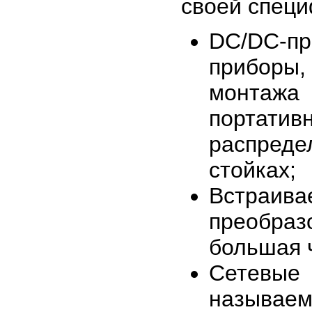
своей специ
DC/DC-п
приборы
монтажа 
портати
распреде
стойках;
Встраив
преобраз
большая ч
Сетевые
называе