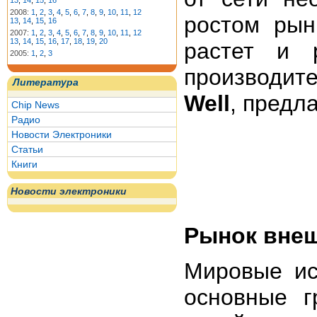
13
,
14
,
15
,
16
2008:
1
,
2
,
3
,
4
,
5
,
6
,
7
,
8
,
9
,
10
,
11
,
12
ростом рын
13
,
14
,
15
,
16
2007:
1
,
2
,
3
,
4
,
5
,
6
,
7
,
8
,
9
,
10
,
11
,
12
13
,
14
,
15
,
16
,
17
,
18
,
19
,
20
растет и 
2005:
1
,
2
,
3
производите
Литература
Well
, предл
Chip News
Радио
Новости Электроники
Статьи
Книги
Новости электроники
Рынок внеш
Мировые ис
основные г