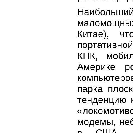
Наибольший
маломощны
Китае), ч
портативной
КПК, моби
Америке р
компьютеро
парка плос
тенденцию 
«локомотив
модемы, не
в США - 