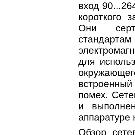
вход 90...2
короткого з
Они серт
стандар
электромаг
для исполь
окружающег
встроенный
помех. Сет
и выполне
аппаратуре к
Обзор сете