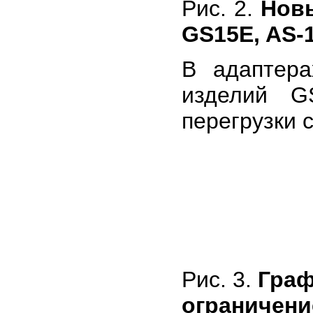
Рис. 2.
Новы
GS15E, AS-
В адаптер
изделий G
перегрузки с
Рис. 3.
Граф
ограничени