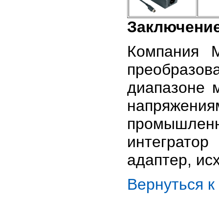
Заключени
Компания 
преобразов
диапазоне 
напряжениям
промышленн
интегратор
адаптер, ис
Вернуться 