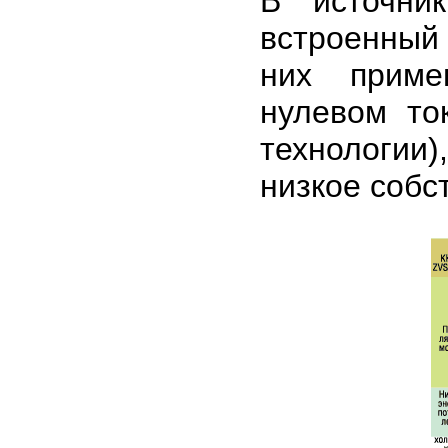
В источни
встроенный
них приме
нулевом то
технологии)
низкое собс