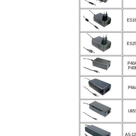
ES1
ES2
P40
P40
P66
U65
AS-1