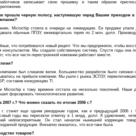
работчиков записывает свою прошивку и таким образом приспос
приложении.
же прошла черную полосу, наступившую перед Вашим приходом в 
омпании?
нию, Microchip стояла в очереди на ликвидацию. Ее продажи упали д
давала обычные ППЗУ, ежеквартально теряя по 2 млн. долл. Производ
ные, что потребовался новый рецепт. Что мы предприняли, чтобы восс
ам консультантов. Мы создали собственную систему. Спустя годы она п
ет, что все части перестроенной компании работают вместе.
тегия?
омпании был слишком велик. Большинство разработок было связано 
зывалось на прибыли компании. Мы ушли с рынка ЭСПЗУ, переключившис
P, составив конкуренцию TI.
ки Microchip к тому времени отстала на несколько поколений. Наши 
ешил форсировать технологическое развитие.
2007 г.? Что можно сказать по итогам 2006 г.?
г. станет еще одним рекордным годом, как и предыдущий 2006 г. 
совый годы мы пересекли отметку в 1 млрд. долл. К удивлению, чет
ний неблагоприятным. Он стал началом нынешней коррекции товар
роданной продукции. Внезапно оказалось, что все-таки была.
одство товаров?