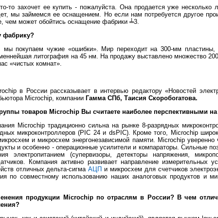
о-то захочет ее купить - пожалуйста. Она продается уже несколько л
йдет, мы займемся ее оснащением. Но если нам потребуется другое про
, чем может обойтись оснащение фабрики ╧3.
у фабрику?
 мы покупаем чужие «ошибки». Мир переходит на 300-мм пластины,
меннейшая литография на 45 нм. На продажу выставлено множество 200
пас «чистых комнат».
rochip в России рассказывает в интервью редактору «Новостей элек
бьютора Microchip, компании
Гамма СПб, Таисия Скоробогатова.
группы товаров Microchip Вы считаете наиболее перспективными н
ния Microchip традиционно сильна на рынке 8-разрядных микроконтр
дных микроконтроллеров (PIC 24 и dsPIC). Кроме того, Microchip широ
икросхем и микросхем энергонезависимой памяти. Microchip уверенно ч
дукты и особенно - операционные усилители и компараторы. Сильные поз
ия электропитанием (супервизоры, детекторы напряжения, микроп
датчиков. Компания активно развивает направление измерительных ус
ейств отличных дельта-сигма
АЦП
и микросхем для счетчиков электроэ
ия по совместному использованию наших аналоговых продуктов и ми
менения продукции Microchip по отраслям в России? В чем отлич
ления?