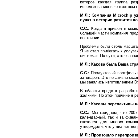
которое каждая группа раз
использованию в конкретном 
М.Л.:
Компания Microchip у
пункт в истории развития к
С.С.:
Когда я пришел в компа
большей части компания про
состоянии.
Проблемы были столь масштаб
Я не стал прибегать к услуг
система». По сути, это означа
М.Л.:
Какова была Ваша стра
С.С.:
Продуктовый портфель к
затоварен. Это негативно ска
мы занялись изготовлением DS
В области средств разработ
жалкими. По этой причине я р
М.Л.:
Каковы перспективы на 
С.С.:
Мы ожидаем, что 2007 
календарный, так и за финан
оказался для многих компа
утверждали, что у них нет неп
М.Л.:
Произошло перепроизв