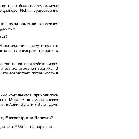
 которых была сосредоточена
кционеры Nokia, существенно
то самая заметная коррекция
одъемом.
рмы?
Наши изделия присутствуют в
авках к телевизорам, цифровых
а составляет потребительская
и вычислительная техника. В
 что возрастает потребность в
ких континентов приходилось
 нет. Множество американских
я в Азии. За эти 7-8 лет доля
e, Microchip или Renesas?
, а в 2006 г. - на вершине.