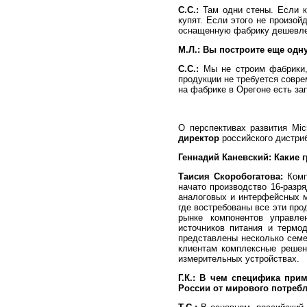
С.С.:
Там одни стены. Если кт
купят. Если этого не произо
оснащенную фабрику дешевле
М.Л.: Вы построите еще одн
С.С.:
Мы не строим фабрики,
продукции не требуется совре
на фабрике в Орегоне есть за
О перспективах развития Mic
директор
российского дистри
Геннадий Каневский:
Какие 
Таисия Скоробогатова:
Компа
начато производство 16-разря
аналоговых и интерфейсных м
где востребованы все эти про
рынке компонентов управлен
источников питания и термо
представлены несколько сем
клиентам комплексные решен
измерительных устройствах.
Г.К.: В чем специфика при
России от мирового потреб