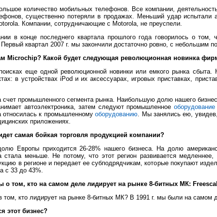
ольшое количество мобильных телефонов. Все компании, деятельность
лефонов, существенно потеряли в продажах. Меньший удар испытали а
torola. Компании, сотрудничающие с Motorola, не преуспели.
нии в конце последнего квартала прошлого года говорилось о том, ч
 Первый квартал 2007 г. мы закончили достаточно ровно, с небольшим п
жам Microchip? Какой будет следующая революционная новинка фи
оисках еще одной революционной новинки или емкого рынка сбыта. 
ах: в устройствах iPod и их аксессуарах, игровых приставках, прист
 счет промышленного сегмента рынка. Наибольшую долю нашего бизнес
занимает автоэлектроника, затем следуют промышленное
оборудование
а относилась к промышленному
оборудованию
. Мы занялись ею, увидев,
дицинских приложениях.
идет самая бойкая торговля продукцией компании?
олю Европы приходится 26-28% нашего бизнеса. На долю американс
 стала меньше. Не потому, что этот регион развивается медленнее,
кцию в регионе и передает ее субподрядчикам, которые покупают издели
а с 33 до 43%.
 о том, кто на самом деле лидирует на рынке 8-битных МК: Freescal
том, кто лидирует на рынке 8-битных МК? В 1991 г. мы были на самом дне
ся этот бизнес?