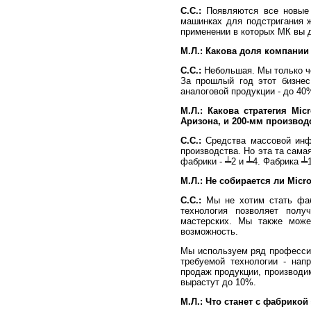
С.С.:
Появляются все новые 
машинках для подстригания ж
применении в которых МК вы 
М.Л.:
Какова доля компании
С.С.:
Небольшая. Мы только че
За прошлый год этот бизнес
аналоговой продукции - до 40
М.Л.:
Какова стратегия Mic
Аризона, и 200-мм производс
С.С.:
Средства массовой инфо
производства. Но эта та сама
фабрики - ╧2 и ╧4. Фабрика ╧1
М.Л.:
Не собирается ли Micr
С.С.:
Мы не хотим стать фаб
технология позволяет полу
мастерских. Мы также може
возможность.
Мы используем ряд профессио
требуемой технологии - напр
продаж продукции, производи
вырастут до 10%.
М.Л.:
Что станет с фабрикой 