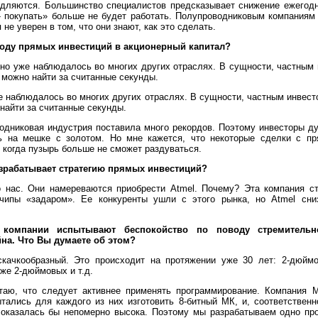
дляются. Большинство специалистов предсказывает снижение ежегодн
- покупать» больше не будет работать. Полупроводниковым компаниям
не уверен в том, что они знают, как это сделать.
воду прямых инвестиций в акционерный капитал?
но уже наблюдалось во многих других отраслях. В сущности, частным 
 можно найти за считанные секунды.
е наблюдалось во многих других отраслях. В сущности, частным инвест
найти за считанные секунды.
дниковая индустрия поставила много рекордов. Поэтому инвесторы д
ь на мешке с золотом. Но мне кажется, что некоторые сделки с п
 когда пузырь больше не сможет раздуваться.
азрабатывает стратегию прямых инвестиций?
 нас. Они намереваются приобрести Atmel. Почему? Эта компания сто
 чипы «задаром». Ее конкуренты ушли с этого рынка, но Atmel с
 компании испытывают беспокойство по поводу стремительн
йна. Что Вы думаете об этом?
качкообразный. Это происходит на протяжении уже 30 лет: 2-дюйм
же 2-дюймовых и т.д.
таю, что следует активнее применять программирование. Компания M
тались для каждого из них изготовить 8-битный МК, и, соответственн
 оказалась бы непомерно высока. Поэтому мы разрабатываем одно пр