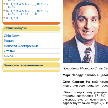
13
,
14
,
15
,
16
2008:
1
,
2
,
3
,
4
,
5
,
6
,
7
,
8
,
9
,
10
,
11
,
12
13
,
14
,
15
,
16
2007:
1
,
2
,
3
,
4
,
5
,
6
,
7
,
8
,
9
,
10
,
11
,
12
13
,
14
,
15
,
16
,
17
,
18
,
19
,
20
2005:
1
,
2
,
3
Литература
Chip News
Радио
Новости Электроники
Статьи
Книги
Новости электроники
Президент Microchip Стив Са
Марк Лапеду: Каково в цел
Стив Сангхи:
На мой взгляд
индустрии еще предстоит осоз
Объем продаж полупроводников
отрасли составляет 17-18%.
руководствуются лозунгами:
здравствует закон Мура!», «