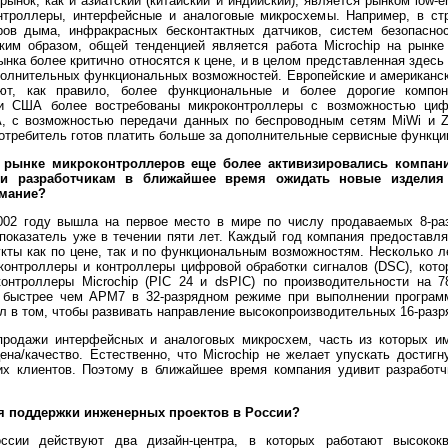
ынок, как и азиатский (китайский и индийский), является рынком low-en
троллеры, интерфейсные и аналоговые микросхемы. Например, в с
ов дыма, инфракрасных бесконтактных датчиков, систем безопаснос
ким образом, общей тенденцией является работа Microchip на рынке 
ынка более критично относятся к цене, и в целом представленная здесь
полнительных функциональных возможностей. Европейские и американск
ют, как правило, более функциональные и более дорогие компо
 и США более востребованы микроконтроллеры с возможностью цифр
A, с возможностью передачи данных по беспроводным сетям MiWi и Zi
потребитель готов платить больше за дополнительные сервисные функци
а рынке микроконтроллеров еще более активизировались компании
т ли разработчикам в ближайшее время ожидать новые изделия 
имание?
002 году вышла на первое место в мире по числу продаваемых 8-ра
показатель уже в течении пяти лет. Каждый год компания предоставля
кты как по цене, так и по функциональным возможностям. Несколько ле
контроллеры и контроллеры цифровой обработки сигналов (DSC), кот
контроллеры Microchip (PIC 24 и dsPIC) по производительности на
быстрее чем АРМ7 в 32-разрядном режиме при выполнении программ
л в том, чтобы развивать направление высокопроизводительных 16-раз
продажи интерфейсных и аналоговых микросхем, часть из которых и
на/качество. Естественно, что Microchip не желает упускать достигн
их клиентов. Поэтому в ближайшее время компания удивит разработ
 для поддержки инженерных проектов в России?
сии действуют два дизайн-центра, в которых работают высокок