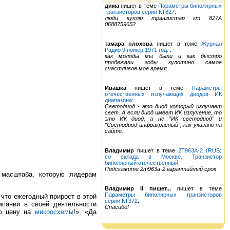
дима
пишет в теме
Параметры биполярных
транзисторов серии КТ827
:
люди куплю транзистар кт 827А
0688759652
тамара плохова
пишет в теме
Журнал
Радио 9 номер 1971 год.
:
как молоды мы были и как быстро
пробежали годы кулотино самое
счастливое мое время
Ивашка
пишет в теме
Параметры
отечественных излучающих диодов ИК
диапазона
:
Светодиод - это диод который излучает
свет. А если диод имеет ИК излучение, то
это ИК диод, а не "ИК светодиод" и
"Светодиод инфракрасный", как указано на
сайте.
Владимир
пишет в теме
2Т963А-2 (RUS)
со склада в Москве. Транзистор
биполярный отечественный
:
Подскажите 2т963а-2 гарантийный срок
 масштаба, которую лидерам
Владимир II пишет...
пишет в теме
Параметры биполярных транзисторов
 что ежегодный прирост в этой
серии КТ372
:
мпании в своей деятельности
Спасибо!
юю цену на
микросхемы
!», «Да