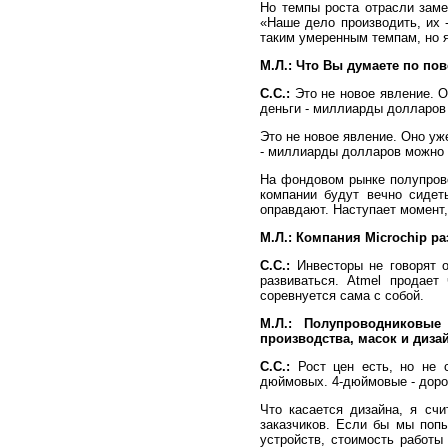
Но темпы роста отрасли заме
«Наше дело производить, их 
таким умеренным темпам, но я 
М.Л.:
Что Вы думаете по по
С.С.:
Это не новое явление. О
деньги - миллиарды долларов
Это не новое явление. Оно уж
- миллиарды долларов можно 
На фондовом рынке полупрово
компании будут вечно сидет
оправдают. Наступает момент,
М.Л.:
Компания Microchip р
С.С.:
Инвесторы не говорят о
развиваться. Atmel продает
соревнуется сама с собой.
М.Л.:
Полупроводниковые
производства, масок и диза
С.С.:
Рост цен есть, но не с
дюймовых. 4-дюймовые - доро
Что касается дизайна, я счи
заказчиков. Если бы мы попы
устройств, стоимость работы