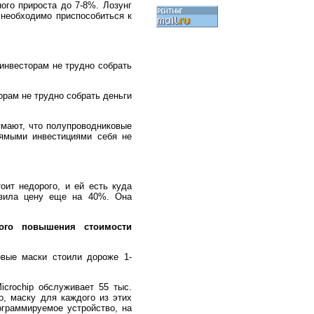
ого прироста до 7-8%. Лозунг
 необходимо приспособиться к
инвесторам не трудно собрать
орам не трудно собрать деньги
умают, что полупроводниковые
рямыми инвестициями себя не
ит недорого, и ей есть куда
низила цену еще на 40%. Она
ого повышения стоимости
овые маски стоили дороже 1-
icrochip обслуживает 55 тыс.
о, маску для каждого из этих
ограммируемое устройство, на