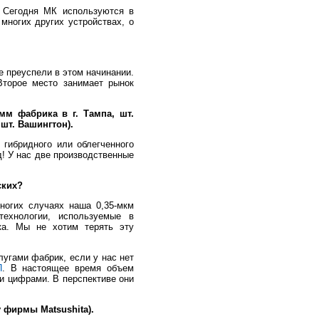
. Сегодня МК используются в
многих других устройствах, о
 преуспели в этом начинании.
Второе место занимает рынок
мм фабрика в г. Тампа, шт.
 шт. Вашингтон).
 гибридного или облегченного
д! У нас две производственные
ских?
ногих случаях наша 0,35-мкм
технологии, используемые в
ка. Мы не хотим терять эту
угами фабрик, если у нас нет
П
. В настоящее время объем
и цифрами. В перспективе они
у фирмы Matsushita).