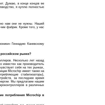
ет. Думаю, в конце концов ее
изводство, я куплю полностью
 но нам они не нужны. Нашей
-мм фабрик. Кроме того, у нас
троники» Геннадию Каневскому
а российском рынке?
оллеров. Несколько лет назад
ко известен как производитель
увствует себя на тех рынках,
иции Microchip имеет также на
отребляющие стабилизаторы),
тройств, за последнее время
нергии. Мы предлагаем нашим
кроконтроллеров в различных
ие потребления Microchip в