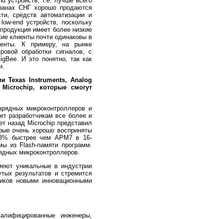
d устройств, т.е. лучше всего
транах СНГ хорошо продаются
ти, средств автоматизации и
low-end устройств, поскольку
 продукция имеет более низкие
ие клиенты почти одинаковы в
ненты. К примеру, на рынке
овой обработки сигналов, с
gBee. И это понятно, так как
и.
 Texas Instruments, Analog
Microchip, которые смогут
зрядных микроконтроллеров и
ет разработчикам все более и
т назад Microchip представил
орые очень хорошо восприняты
 78% быстрее чем АРМ7 в 16-
ы из Flash-памяти программ.
рядных микроконтроллеров.
меют уникальные в индустрии
утых результатов и стремится
чиков новыми инновационными
валифицированные инженеры,