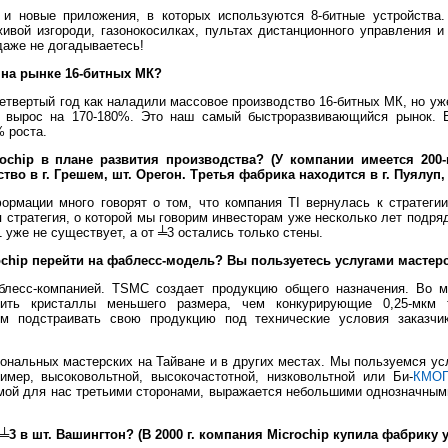
и новые приложения, в которых используются 8-битные устройства
ивой изгороди, газонокосилках, пультах дистанционного управления и 
даже не догадываетесь!
 на рынке 16-битных МК?
твертый год как наладили массовое производство 16-битных МК, но уже
 вырос на 170-180%. Это наш самый быстроразвивающийся рынок. 
% роста.
rochip в плане развития производства? (У компании имеется 200-
тво в г. Грешем, шт. Орегон. Третья фабрика находится в г. Пуялуп,
рмации много говорят о том, что компания TI вернулась к стратегии
я стратегия, о которой мы говорим инвесторам уже несколько лет подря
 уже не существует, а от ╧3 остались только стены.
ochip перейти на фаблесс-модель? Вы пользуетесь услугами мастер
лесс-компанией. TSMC создает продукцию общего назначения. Во м
чить кристаллы меньшего размера, чем конкурирующие 0,25-мкм 
м подстраивать свою продукцию под технические условия заказчи
нальных мастерских на Тайване и в других местах. Мы пользуемся усл
имер, высоковольтной, высокочастотной, низковольтной или Би-
КМО
мой для нас третьими сторонами, выражается небольшими однозначным
╧3 в шт. Вашингтон? (В 2000 г. компания Microchip купила фабрику 