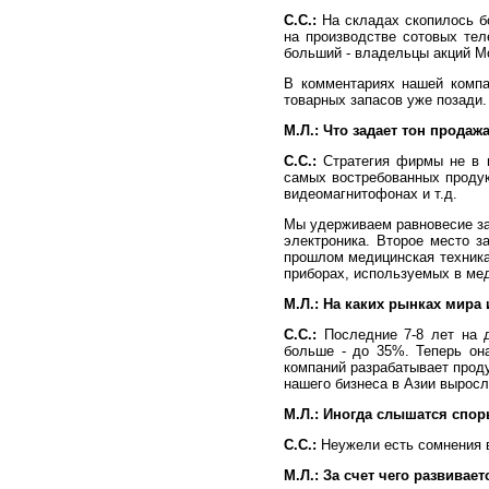
С.С.:
На складах скопилось б
на производстве сотовых те
больший - владельцы акций Mo
В комментариях нашей компа
товарных запасов уже позади.
М.Л.:
Что задает тон прода
С.С.:
Стратегия фирмы не в п
самых востребованных продукт
видеомагнитофонах и т.д.
Мы удерживаем равновесие за
электроника. Второе место 
прошлом медицинская техник
приборах, используемых в ме
М.Л.:
На каких рынках мира 
С.С.:
Последние 7-8 лет на д
больше - до 35%. Теперь она
компаний разрабатывает проду
нашего бизнеса в Азии выросл
М.Л.:
Иногда слышатся споры
С.С.:
Неужели есть сомнения в 
М.Л.:
За счет чего развивает