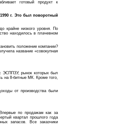
абливает готовый продукт к
1990 г. Это был поворотный
о крайне низкого уровня. По
ство находилось в плачевном
тановить положение компании?
олучила название «совокупная
с ЭСППЗУ, рынок которых был
ь на 8-битные МК. Кроме того,
доходы от производства были
Впервые по продажам как за
вертый квартал прошлого года
ных запасов. Все заказчики