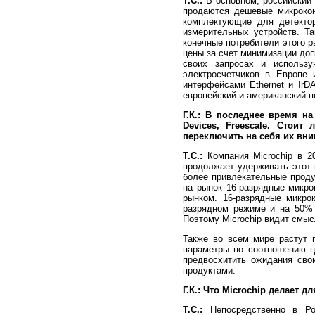
Т.С.:
В основном, российский р
продаются дешевые микрокон
комплектующие для детектор
измерительных устройств. Та
конечные потребители этого р
цены за счет минимизации до
своих запросах и использу
электросчетчиков в Европе
интерфейсами Ethernet и IrD
европейский и американский 
Г.К.: В последнее время н
Devices, Freescale. Стои
переключить на себя их вн
Т.С.:
Компания Microchip в 2
продолжает удерживать этот 
более привлекательные проду
на рынок 16-разрядные микро
рынком. 16-разрядные микро
разрядном режиме и на 50% 
Поэтому Microchip видит смыс
Также во всем мире растут 
параметры по соотношению це
предвосхитить ожидания сво
продуктами.
Г.К.: Что Microchip делает
Т.С.:
Непосредственно в Рос