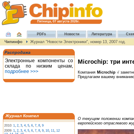
Пятница, 07 августа 2026г.
PDFs
Новости
Литература
Схе
Чипинфо
Журнал "Новости Электроники", номер 13, 2007 год.
Распродажа
Электронные компоненты со
Microchip: три ин
склада по низким ценам,
подробнее >>>
Компания
Microchip
√ заметно
Предлагаем вашему вниманию
Журнал Компел
О текущем положении компан
европейского отраслевого жу
2010:
1
,
2
,
3
,
4
,
5
,
6
,
7
,
8
,
9
2009:
1
,
2
,
3
,
4
,
5
,
6
,
7
,
8
,
9
,
10
,
11
,
12