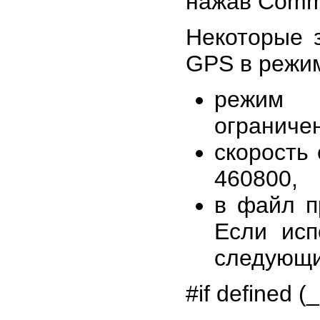
нажав Comman
Некоторые 
GPS в режи
режим
ограниче
скорость
460800,
в файл пр
Если исп
следующи
#if defined