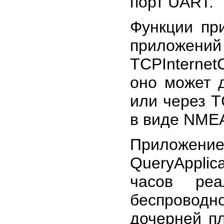
порт UART.
Функции п
прилож
TCPInterne
оно может 
или через T
в виде NME
Приложе
QueryApplic
часов реа
беспровод
дочерней п