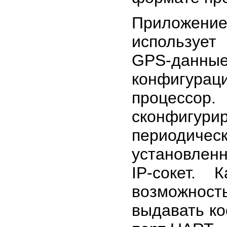
Прилож
используе
GPS-данные
конфигурац
процесс
сконфигур
периодич
установлен
IP-сокет.
возможнос
выдавать к