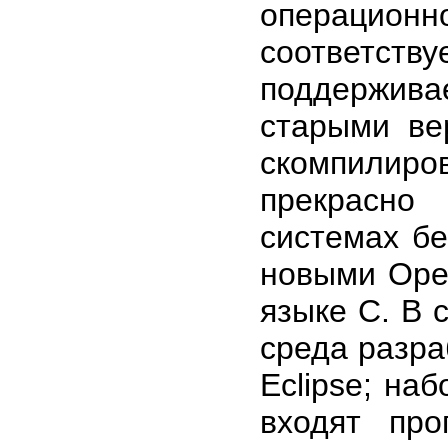
операционн
соответс
поддержив
старыми ве
скомпилир
прекрасно
системах б
новыми Ope
языке С. В 
среда разра
Eclipse; наб
входят про