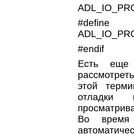
ADL_IO_PR
#defi
ADL_IO_PR
#endif
Есть еще 
рассмотрет
этой терм
отладки 
просматрив
Во время
автоматич