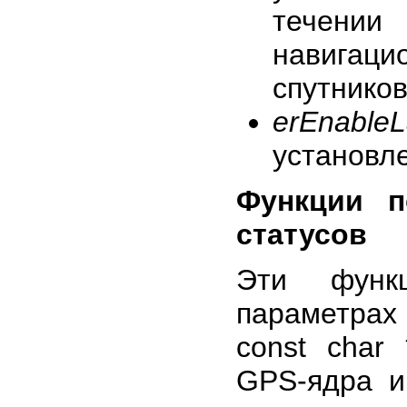
течени
навигаци
спутников
erEnableL
установл
Функции п
статусов
Эти функ
параметрах
const char 
GPS-ядра и 