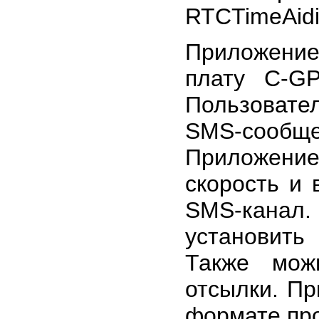
RTCTimeAidi
Приложени
плату C-G
Пользоват
SMS-сообщ
Приложени
скорость и
SMS-канал
установить
Также мож
отсылки. П
формате пр