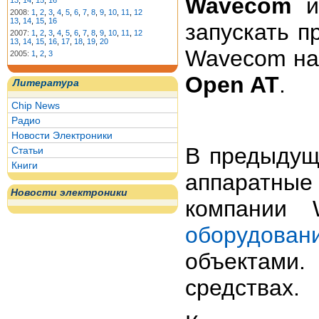
Wavecom
13
,
14
,
15
,
16
2008:
1
,
2
,
3
,
4
,
5
,
6
,
7
,
8
,
9
,
10
,
11
,
12
13
,
14
,
15
,
16
запускать 
2007:
1
,
2
,
3
,
4
,
5
,
6
,
7
,
8
,
9
,
10
,
11
,
12
13
,
14
,
15
,
16
,
17
,
18
,
19
,
20
Wavecom на 
2005:
1
,
2
,
3
Open AT
.
Литература
Chip News
Радио
Новости Электроники
В предыдущ
Статьи
Книги
аппаратны
Новости электроники
компании 
оборудован
объектами.
средствах.