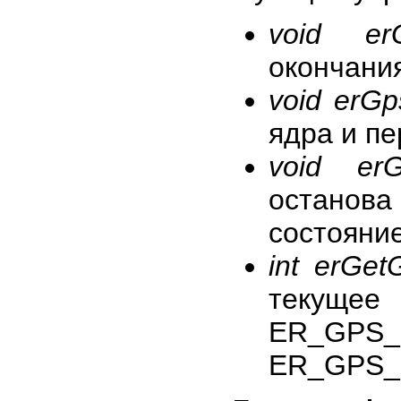
void erGp
окончани
void erGp
ядра и п
void erG
останов
состояни
int erGet
текущее 
ER_GPS
ER_GPS_