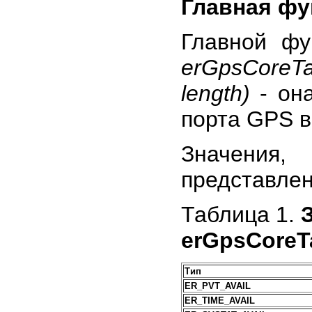
Главная фу
Главной фу
erGpsCoreTa
length)
- она
порта GPS в
Значения
представлен
Таблица 1.
erGpsCoreT
Тип
ER_PVT_AVAIL
ER_TIME_AVAIL