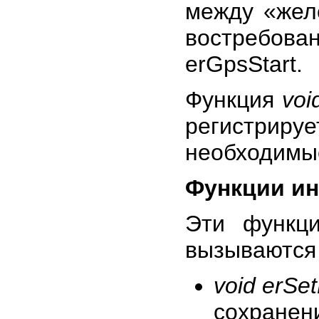
между «жел
востребов
erGpsStart.
Функция
voi
регистри
необходимы
Функции ин
Эти функц
вызываются 
void erSe
сохранен