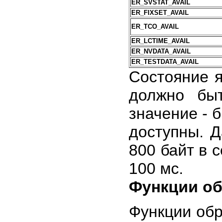
ER_SVSTAT_AVAIL
ER_FIXSET_AVAIL
ER_TCO_AVAIL
ER_LCTIME_AVAIL
ER_NVDATA_AVAIL
ER_TESTDATA_AVAIL
Состояние 
должно бы
значение - 
доступны. 
800 байт в 
100 мс.
Функции о
Функции об