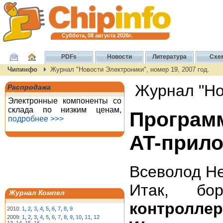
Суббота, 08 августа 2026г.
PDFs
Новости
Литература
Схе
Чипинфо
Журнал "Новости Электроники", номер 19, 2007 год.
Журнал "Нов
Распродажа
Электронные компоненты со
склада по низким ценам,
Програм
подробнее >>>
AT-прил
Всеволод Н
Итак, бо
Журнал Компел
контроллер
2010:
1
,
2
,
3
,
4
,
5
,
6
,
7
,
8
,
9
2009:
1
,
2
,
3
,
4
,
5
,
6
,
7
,
8
,
9
,
10
,
11
,
12