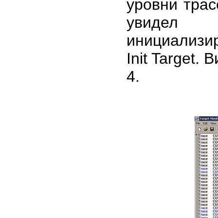
уровни трас
увидел 
инициализир
Init Target.
4.