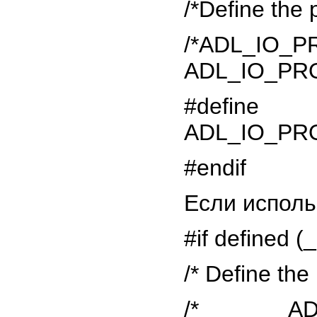
/*Define the
/*ADL_
ADL_IO_PR
#defi
ADL_IO_PR
#endif
Если исполь
#if defined
/* Define the
/* ADL_