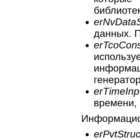
библиоте
erNvDataS
данных. 
erTcoCon
исполь
информ
генератор
erTimeInp
времени,
Информацио
erPvtStruc