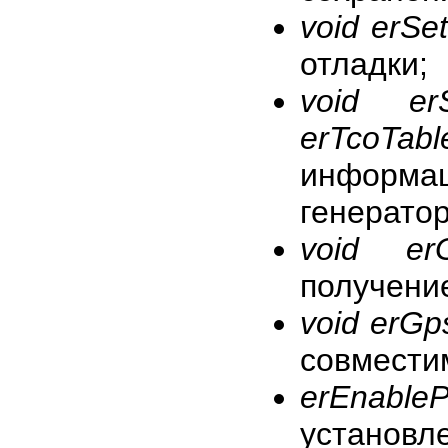
void erSe
отладки;
void erS
erTcoTabl
информ
генератор
void erG
получени
void erGp
совмести
erEnableP
установле