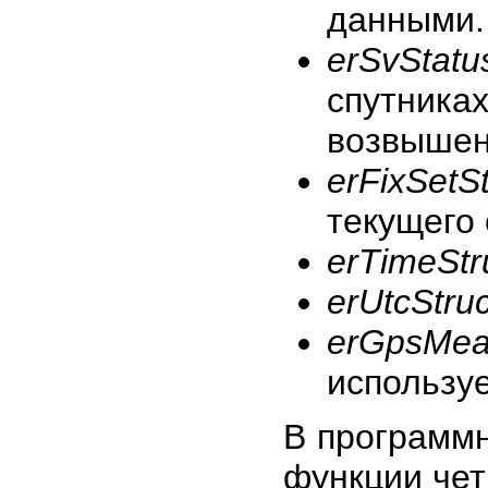
данными.
erSvStatu
спутник
возвышен
erFixSetSt
текущего
erTimeStr
erUtcStruc
erGpsMea
используе
В программ
функции чет