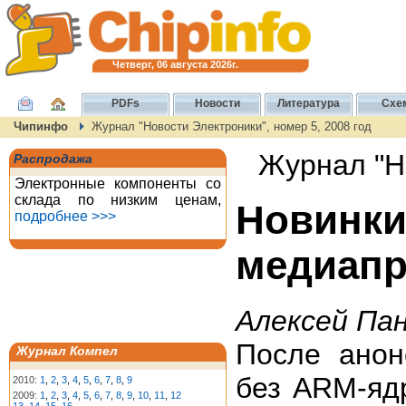
Четверг, 06 августа 2026г.
PDFs
Новости
Литература
Схе
Чипинфо
Журнал "Новости Электроники", номер 5, 2008 год
Журнал "Но
Распродажа
Электронные компоненты со
склада по низким ценам,
Новинк
подробнее >>>
медиапр
Алексей Па
После анон
Журнал Компел
без ARM-ядр
2010:
1
,
2
,
3
,
4
,
5
,
6
,
7
,
8
,
9
2009:
1
,
2
,
3
,
4
,
5
,
6
,
7
,
8
,
9
,
10
,
11
,
12