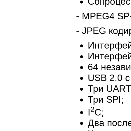
Сопроцес
- MPEG4 SP-
- JPEG коди
Интерфей
Интерфейс
64 незави
USB 2.0 
Три UART
Три SPI;
2
I
C;
Два посл