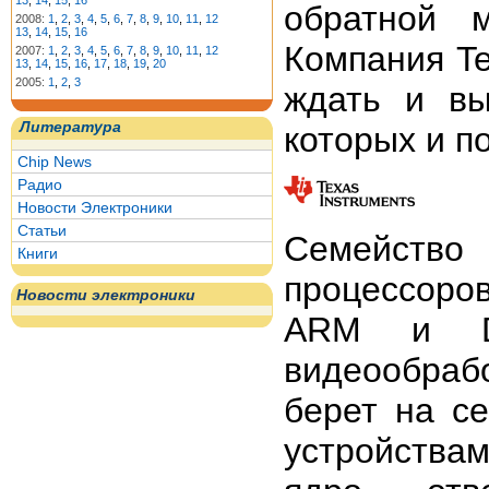
13
,
14
,
15
,
16
обратной 
2008:
1
,
2
,
3
,
4
,
5
,
6
,
7
,
8
,
9
,
10
,
11
,
12
13
,
14
,
15
,
16
Компания Te
2007:
1
,
2
,
3
,
4
,
5
,
6
,
7
,
8
,
9
,
10
,
11
,
12
13
,
14
,
15
,
16
,
17
,
18
,
19
,
20
2005:
1
,
2
,
3
ждать и в
Литература
которых и п
Chip News
Радио
Новости Электроники
Статьи
Семейство
Книги
процессор
Новости электроники
ARM и DS
видеообра
берет на с
устройствам