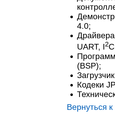
контролле
Демонстр
4.0;
Драйвера
2
UART, I
C
Программ
(BSP);
Загрузчик
Кодеки J
Техничес
Вернуться 