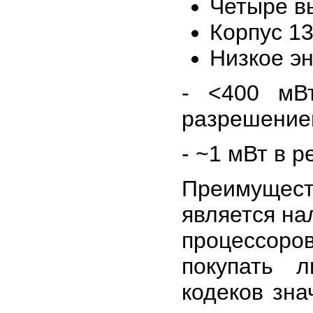
Четыре в
Корпус 1
Низкое э
- <400 мВ
разрешением
- ~1 мВт в 
Преимуще
является на
процессор
покупать 
кодеков зна