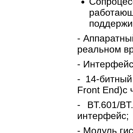
Сопроцес
работаю
поддержи
- Аппаратны
реальном в
- Интерфей
- 14-битны
Front End)с
- BT.601/BT
интерфейс;
- Модуль ги