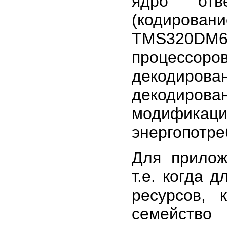
ядро отв
(кодирова
TMS320DM
процессор
декодиро
декодиро
модифика
энергопотре
Для прилож
т.е. когда 
ресурсов, 
семейство