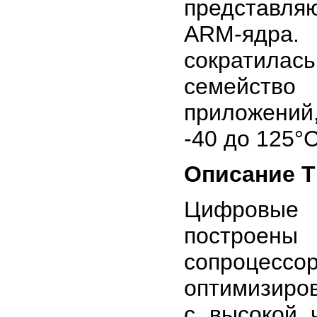
представля
ARM-ядра
сократилас
семейство
приложений
-40 до 125°
Описание 
Цифровые
построены 
сопроцес
оптимизиро
с высокой 