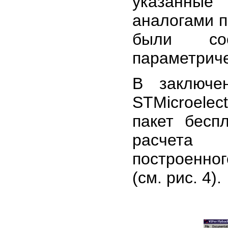
указанные
аналогами п
были со
параметриче
В заключе
STMicroele
пакет бесп
расчета 
построенног
(см. рис. 4).