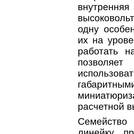
внутрен
высоковоль
одну особен
их на уров
работать н
позволяе
использо
габарит
миниатюриз
расчетной 
Семейство 
линейку п