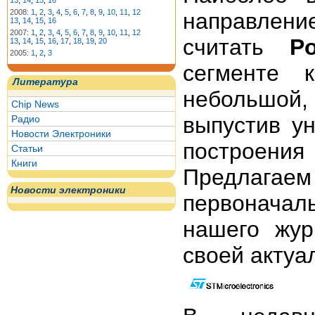
13
,
14
,
15
,
16
2008:
1
,
2
,
3
,
4
,
5
,
6
,
7
,
8
,
9
,
10
,
11
,
12
направлен
13
,
14
,
15
,
16
2007:
1
,
2
,
3
,
4
,
5
,
6
,
7
,
8
,
9
,
10
,
11
,
12
считать
P
13
,
14
,
15
,
16
,
17
,
18
,
19
,
20
2005:
1
,
2
,
3
сегменте 
Литература
небольшой, 
Chip News
выпустив у
Радио
Новости Электроники
построени
Статьи
Книги
Предлаг
Новости электроники
первонача
нашего жур
своей актуа