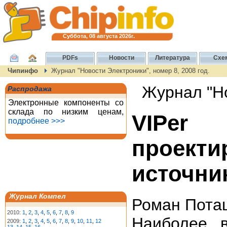
Суббота, 08 августа 2026г.
PDFs
Новости
Литература
Схе
Чипинфо
Журнал "Новости Электроники", номер 8, 2008 год.
Журнал "Но
Распродажа
Электронные компоненты со
склада по низким ценам,
VIPe
подробнее >>>
проек
источни
Журнал Компел
Роман Пота
2010:
1
,
2
,
3
,
4
,
5
,
6
,
7
,
8
,
9
Наиболее 
2009:
1
,
2
,
3
,
4
,
5
,
6
,
7
,
8
,
9
,
10
,
11
,
12