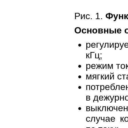
Рис. 1.
Функ
Основные о
регулиру
кГц;
режим то
мягкий ст
потреблен
в дежурн
выключен
случае к