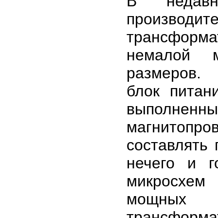
В недавн
производ
трансформа
немалой м
размеров.
блок питан
выполне
магнитопров
составлять 
нечего и г
микросхем
мощных M
трансформ