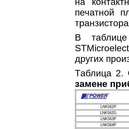
на контакт
печатной п
транзистора
В таблице
STMicroelec
других прои
Таблица 2.
замене при
LNK562P
LNK562G
LNK563P
LNK564P