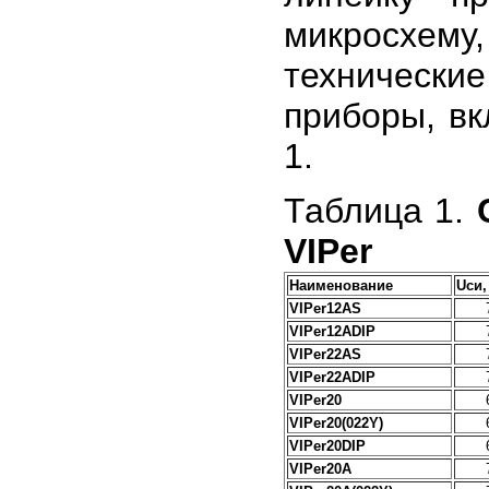
микросхе
технически
приборы, вк
1.
Таблица 1.
VIPer
Наименование
Uси,
VIPer12AS
VIPer12ADIP
VIPer22AS
VIPer22ADIP
VIPer20
VIPer20(022Y)
VIPer20DIP
VIPer20A