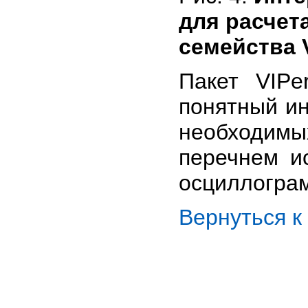
для расчет
семейства 
Пакет VIPe
понятный и
необходимых
перечнем и
осциллогра
Вернуться 