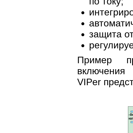
по току;
интегриро
автоматич
защита от
регулируе
Пример пр
включения 
VIPer предс