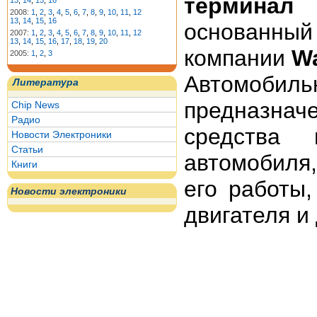
терминал
c
13
,
14
,
15
,
16
2008:
1
,
2
,
3
,
4
,
5
,
6
,
7
,
8
,
9
,
10
,
11
,
12
13
,
14
,
15
,
16
основанный
2007:
1
,
2
,
3
,
4
,
5
,
6
,
7
,
8
,
9
,
10
,
11
,
12
13
,
14
,
15
,
16
,
17
,
18
,
19
,
20
компании
W
2005:
1
,
2
,
3
Автомобил
Литература
предназна
Chip News
Радио
средства 
Новости Электроники
Статьи
автомобиля
Книги
его работы,
Новости электроники
двигателя и 