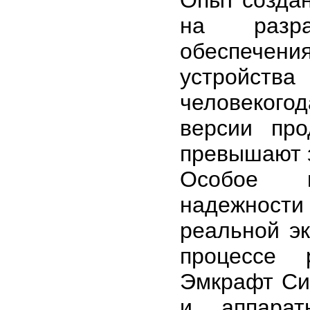
Опыт создан
на разра
обеспечен
устройст
человекого
версии про
превышают з
Особое в
надежности
реальной эк
процессе 
Эмкрафт Си
и аппарат