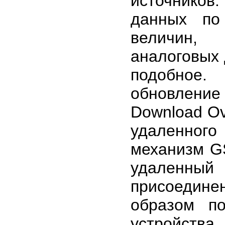
источников
данных по
величин,
аналоговых 
подобное
обновлени
Download Ov
удаленного
механизм G
удаленный
присоедине
образом по
устройства