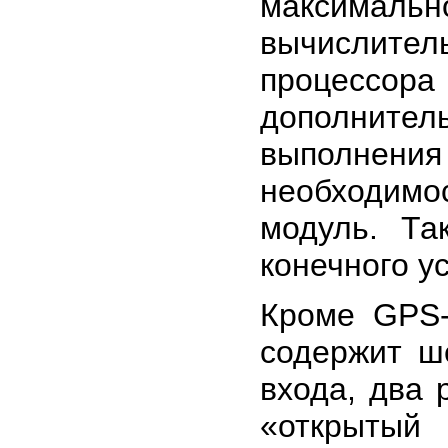
максимал
вычислит
процессора
дополните
выполнен
необходимо
модуль. Та
конечного у
Кроме GPS
содержит ш
входа, два 
«открытый 