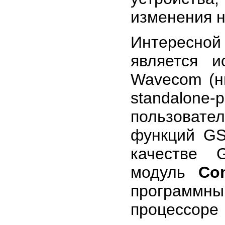
изменения н
Интересно
является 
Wavecom (ны
standalon
пользоват
функций GS
качестве 
модуль
Co
программн
процессоре