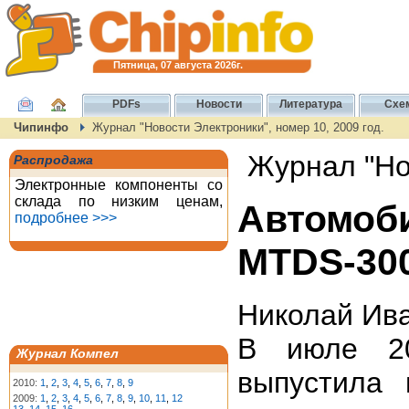
Пятница, 07 августа 2026г.
PDFs
Новости
Литература
Схе
Чипинфо
Журнал "Новости Электроники", номер 10, 2009 год.
Журнал "Нов
Распродажа
Электронные компоненты со
склада по низким ценам,
Автомо
подробнее >>>
MTDS-30
Николай Ив
В июле 2
Журнал Компел
выпустила
2010:
1
,
2
,
3
,
4
,
5
,
6
,
7
,
8
,
9
2009:
1
,
2
,
3
,
4
,
5
,
6
,
7
,
8
,
9
,
10
,
11
,
12