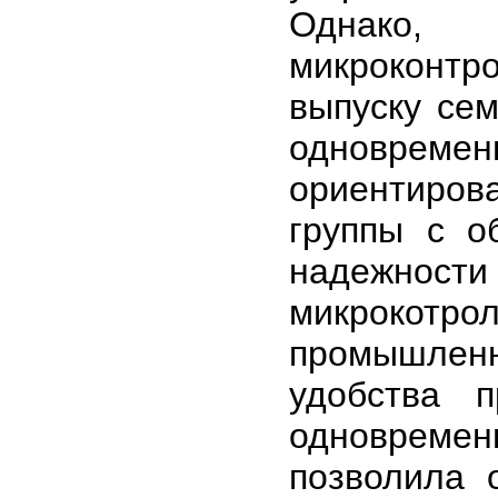
Однако,
микроконт
выпуску се
одновре
ориентиро
группы с о
надежности
микрокот
промышлен
удобства 
одновреме
позволила 