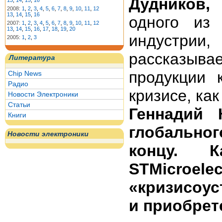
Дудников,
13
,
14
,
15
,
16
2008:
1
,
2
,
3
,
4
,
5
,
6
,
7
,
8
,
9
,
10
,
11
,
12
13
,
14
,
15
,
16
одного из 
2007:
1
,
2
,
3
,
4
,
5
,
6
,
7
,
8
,
9
,
10
,
11
,
12
13
,
14
,
15
,
16
,
17
,
18
,
19
,
20
индустр
2005:
1
,
2
,
3
рассказыв
Литература
продукции 
Chip News
Радио
кризисе, ка
Новости Электроники
Статьи
Геннадий 
Книги
глобальног
Новости электроники
концу. 
STMicroele
«кризисоу
и приобрет