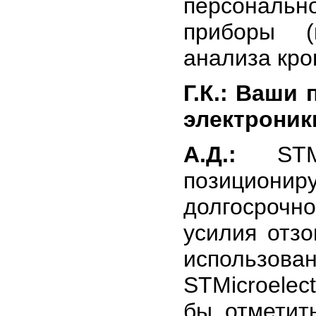
персонально
приборы (к
анализа кров
Г.К.: Ваши
электроник
А.Д.:
STMic
позициони
долгосрочн
усилия отз
использ
STMicroelec
бы отметит