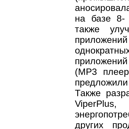
аносировал
на базе 8-
также улу
приложени
однократны
приложени
(MP3 плее
предложили
Также разр
ViperPlus
энергопотре
других пр