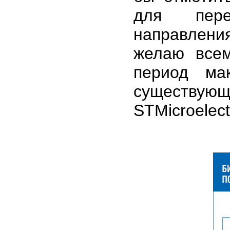
для пере
направления
желаю всем
период ма
существ
STMicroelect