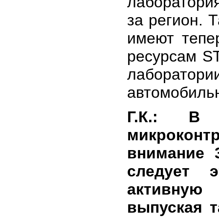
лаборатория
за регион. 
имеют тепе
ресурсам ST
лаборатори
автомобиль
Г.К.: В 
микрокон
внимание 
следует 
активную 
выпуская т