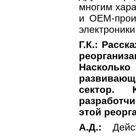
многим хара
и OEM-прои
электроники
Г.К.: Расс
реоргани
Насколько
развивающ
сектор. 
разработч
этой реорг
А.Д.:
Дейст