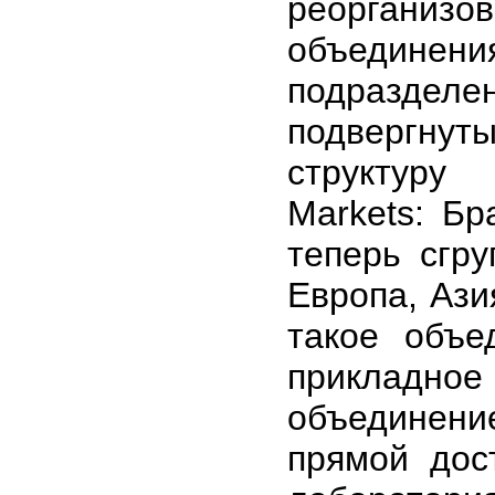
реорганиз
объединен
подраздел
подвергну
структуру
Markets: Бр
теперь сгр
Европа, Ази
такое объе
прикладное
объединен
прямой дос