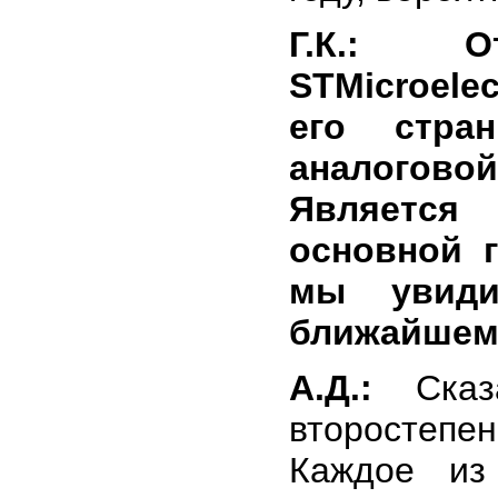
Г.К.: О
STMicroele
его стра
аналоговой
Является 
основной 
мы увиди
ближайшем
А.Д.:
Сказа
второстепен
Каждое из