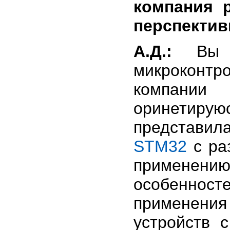
компания 
перспекти
А.Д.:
Вы п
микроконтр
компании 
оринетирую
представил
STM32
с ра
применен
особеннос
применени
устройств 