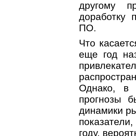
другому п
доработку 
ПО.
Что касаетс
еще год на
привлекате
распростр
Однако, в
прогнозы б
динамики ры
показатели,
году, вероят