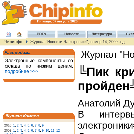
Пятница, 07 августа 2026г.
PDFs
Новости
Литература
Схе
Чипинфо
Журнал "Новости Электроники", номер 14, 2009 год.
Журнал "Нов
Распродажа
Электронные компоненты со
склада по низким ценам,
╚Пик кр
подробнее >>>
пройден
Анатолий Д
В интерв
Журнал Компел
электрони
2010:
1
,
2
,
3
,
4
,
5
,
6
,
7
,
8
,
9
2009:
1
,
2
,
3
,
4
,
5
,
6
,
7
,
8
,
9
,
10
,
11
,
12