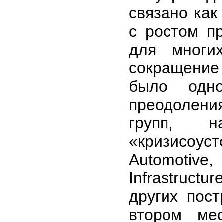
связано как
с ростом пр
для многи
сокращение
было одн
преодолени
групп, н
«кризисоуст
Automotiv
Infrastruct
других пос
втором мес