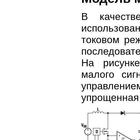
В качеств
использова
токовом ре
последова
На рисунк
малого сиг
управлением
упрощенная