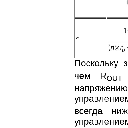
w
p
Поскольку 
чем R
OUT
напряжен
управлением
всегда ни
управление