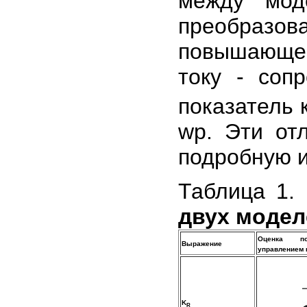
между мод
преобразов
повышающег
току - соп
показатель 
wp. Эти от
подробную и
Таблица 1.
двух модел
Оценка по
Выражение
управлением 
K
R