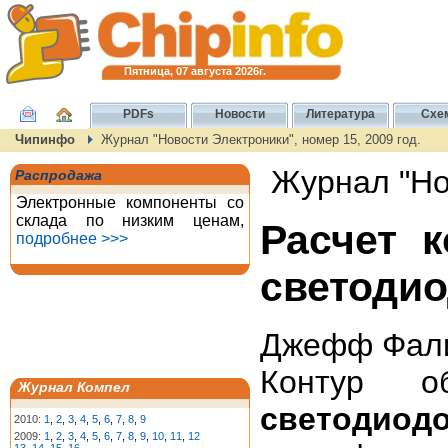
Пятница, 07 августа 2026г.
PDFs
Новости
Литература
Схе
Чипинфо
Журнал "Новости Электроники", номер 15, 2009 год.
Журнал "Нов
Распродажа
Электронные компоненты со
склада по низким ценам,
Расчет 
подробнее >>>
светоди
Джефф Фалин
Контур 
Журнал Компел
светодио
2010:
1
,
2
,
3
,
4
,
5
,
6
,
7
,
8
,
9
2009:
1
,
2
,
3
,
4
,
5
,
6
,
7
,
8
,
9
,
10
,
11
,
12