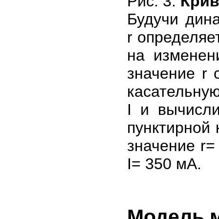
Рис. 3.
Крив
Будучи дин
r определяе
на изменен
значение r
касательную
I и вычисл
пунктирной 
значение r= 
I= 350 мА.
Модель м