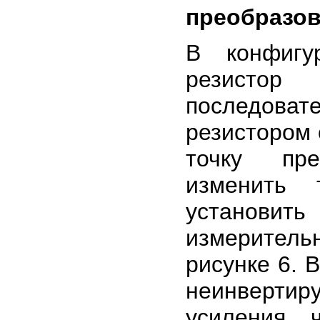
преобразов
В конфигу
резисто
последова
резистором 
точку пре
изменить 
установит
измерител
рисунке 6. 
неинверти
усиления, 