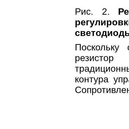
Рис. 2.
Р
регулиро
светодиод
Поскольку 
резистор 
традицион
контура упр
Сопротивлен