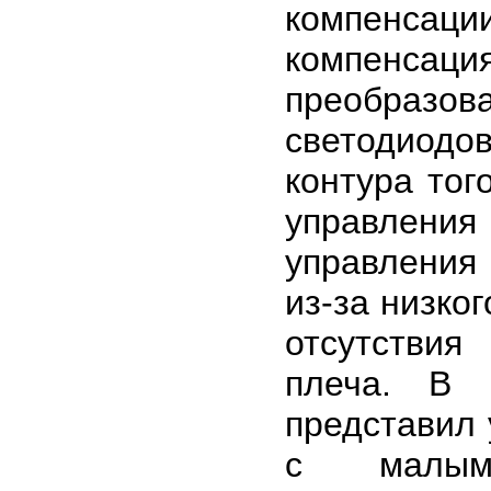
компенса
компенсац
преобразов
светодиодо
контура тог
управлени
управления
из-за низко
отсутствия
плеча. В 
представил
с малым