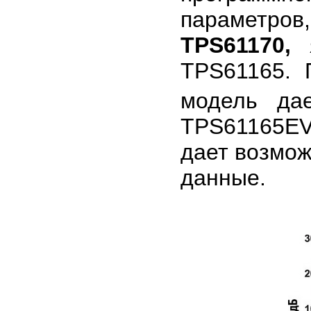
параметро
TPS61170,
я
TPS61165. 
модель дае
TPS61165EV
дает возмож
данные.