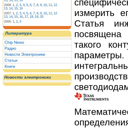
специфиче
13
,
14
,
15
,
16
2008:
1
,
2
,
3
,
4
,
5
,
6
,
7
,
8
,
9
,
10
,
11
,
12
13
,
14
,
15
,
16
измерить е
2007:
1
,
2
,
3
,
4
,
5
,
6
,
7
,
8
,
9
,
10
,
11
,
12
13
,
14
,
15
,
16
,
17
,
18
,
19
,
20
Статья ин
2005:
1
,
2
,
3
посвящена
Литература
такого кон
Chip News
Радио
параметры
Новости Электроники
Статьи
интегра
Книги
производств
Новости электроники
светодиода
Математич
определе