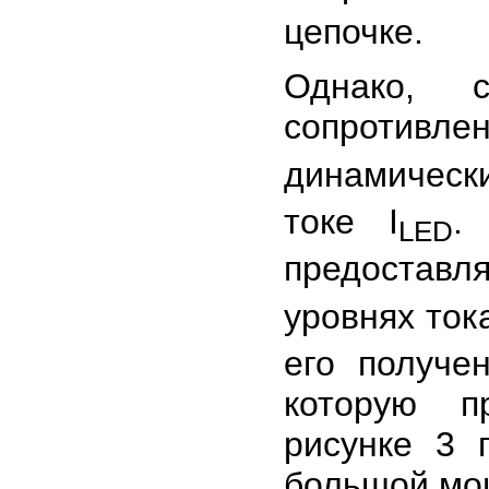
цепочке.
Однако, 
сопротивле
динамическ
токе I
.
LED
предоставля
уровнях ток
его получе
которую п
рисунке 3 
большой м