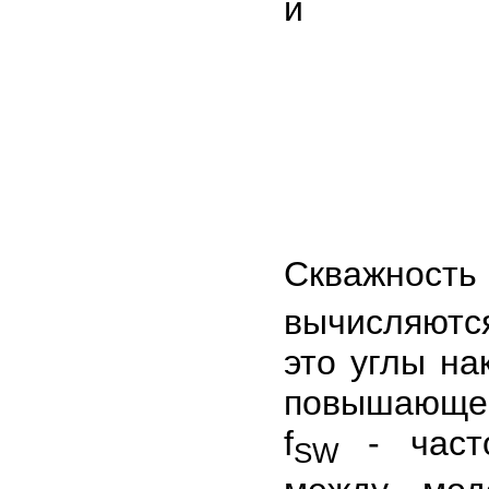
и
Скважность
вычисляются
это углы на
повышающег
f
- част
SW