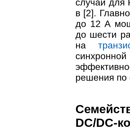
случай для 
в [2]. Главн
до 12 А мо
до шести р
на
транзи
синхронно
эффективно
решения по 
Семейст
DC/DC-ко