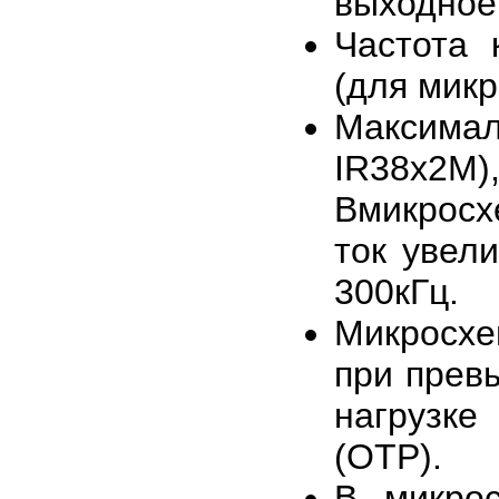
выходное
Частота 
(для мик
Максимал
IR38x2M)
Вмикросх
ток увел
300кГц.
Микросхе
при прев
нагрузк
(OTP).
В микрос