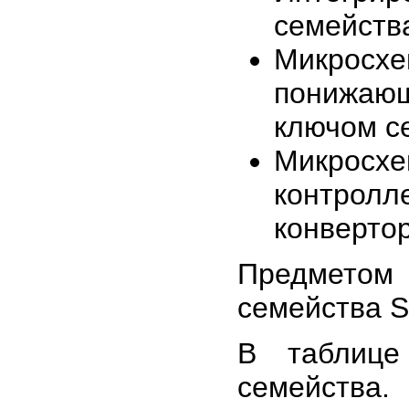
семейства
Микрос
понижаю
ключом с
Микросх
контро
конверто
Предметом
семейства S
В таблице
семейства.