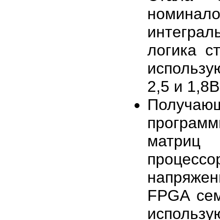
номинал
интеграл
логика с
использу
2,5 и 1,8В
Получаю
програм
матриц
процессо
напряжен
FPGA семе
использу