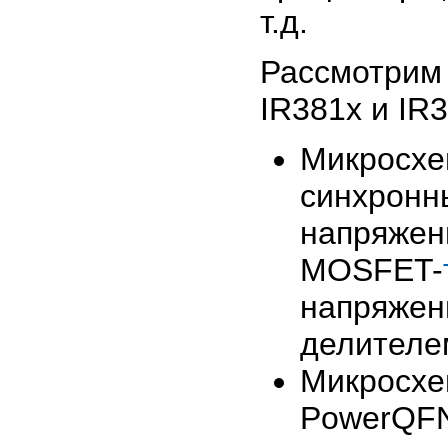
т.д.
Рассмотрим
IR381x и IR3
Микросх
синхро
напряже
MOSFET-
напряжен
делителем
Микросхе
PowerQ