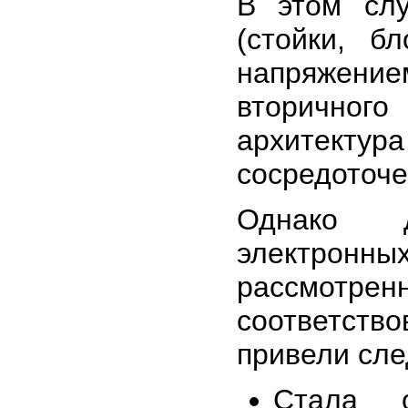
В этом слу
(стойки, б
напряжен
вторичног
архитектура
сосредоточе
Однако д
электронн
рассмотр
соответств
привели сл
Стала 