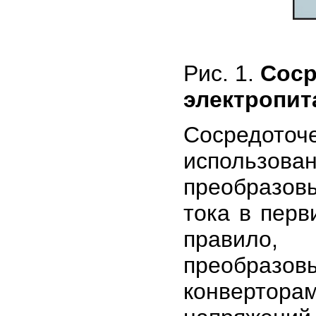
Рис. 1.
Соср
электропит
Сосредото
использов
преобразов
тока в перв
правило
преобразо
конвертор