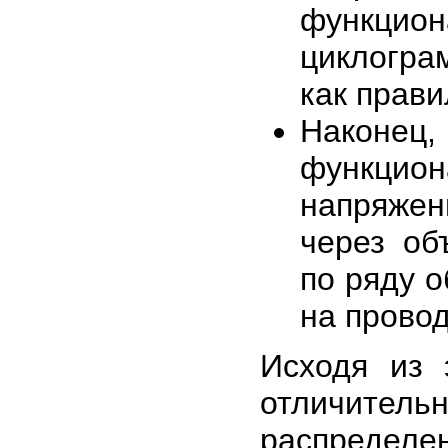
функцио
циклогра
как прави
Након
функци
напряжен
через об
по ряду 
на провод
Исходя из 
отличите
распределен