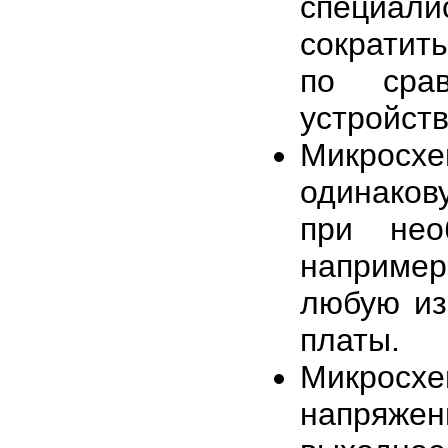
специали
сократит
по сра
устройств
Микросх
одинаков
при нео
наприме
любую из
платы.
Микросхе
напряже