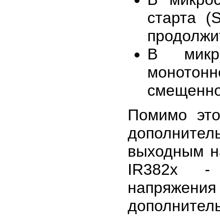
старта (
продолжи
В микро
монотонн
смещенной
Помимо это
дополните
выходным на
IR382x -
напряжен
дополнитель