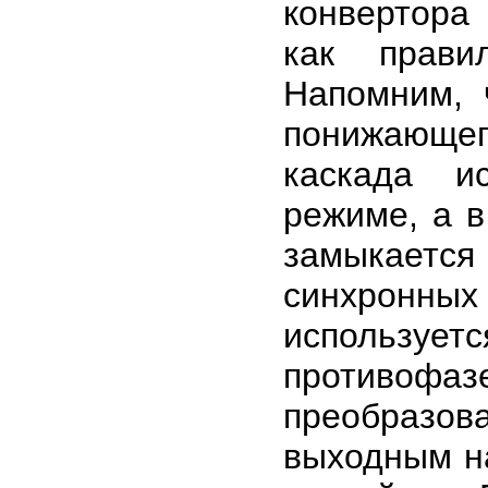
конвертора
как прави
Напомним, 
понижающего
каскада и
режиме, а 
замыкается
синхронны
использу
противофаз
преобраз
выходным н