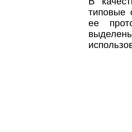
В качес
типовые 
ее прот
выделены
использо