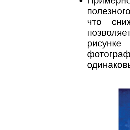
Пример
полезного
что сни
позволяет
рисунк
фотограф
одинаков