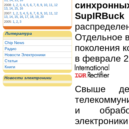
13
,
14
,
15
,
16
синхронны
2008:
1
,
2
,
3
,
4
,
5
,
6
,
7
,
8
,
9
,
10
,
11
,
12
13
,
14
,
15
,
16
SupIRBuck
2007:
1
,
2
,
3
,
4
,
5
,
6
,
7
,
8
,
9
,
10
,
11
,
12
13
,
14
,
15
,
16
,
17
,
18
,
19
,
20
2005:
1
,
2
,
3
распредел
Литература
Отдельное в
Chip News
поколения 
Радио
Новости Электроники
в феврале 2
Статьи
Книги
Новости электроники
Свыше дес
телекоммун
и обрабо
электроник