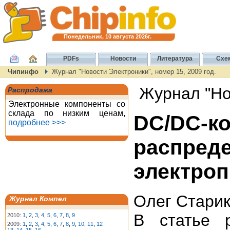
Понедельник, 10 августа 2026г.
PDFs
Новости
Литература
Схе
Чипинфо
Журнал "Новости Электроники", номер 15, 2009 год.
Журнал "Нов
Распродажа
Электронные компоненты со
склада по низким ценам,
DC/DC-
подробнее >>>
распр
электроп
Олег Стари
Журнал Компел
В статье 
2010:
1
,
2
,
3
,
4
,
5
,
6
,
7
,
8
,
9
2009:
1
,
2
,
3
,
4
,
5
,
6
,
7
,
8
,
9
,
10
,
11
,
12