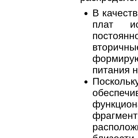
В качест
плат ис
постоян
вторичны
формирую
питания н
Поскол
обеспе
функцион
фрагме
располо