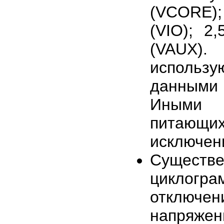
(VCORE);
(VIO); 2
(VAUX).
использ
данными
Иными с
питающ
исключен
Существ
циклогра
отключе
напряжен