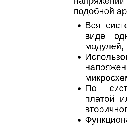
напряжени
подобной ар
Вся сист
виде од
модулей,
Использ
напряжен
микросхем
По сист
платой и
вторично
Функцио