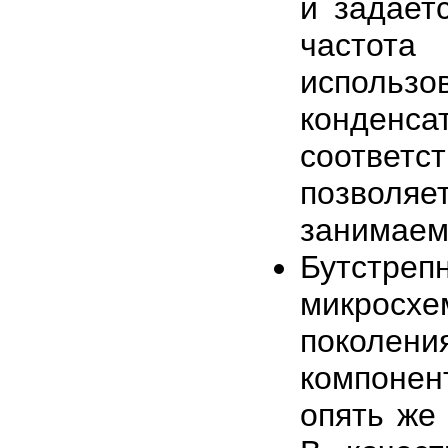
и задает
частот
исполь
конден
соответ
позволяе
занимаем
Бутстре
микросхе
поколен
компонен
опять же