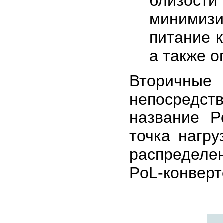
близос
минимизи
питание к
а также 
Вторичные 
непосредст
название P
точка нагру
распределе
PoL-конверт