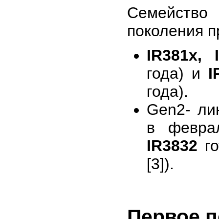
Семейство 
поколения п
IR381x, 
года) и
I
года).
Gen2- ли
в февра
IR3832
го
[3]).
Первое п