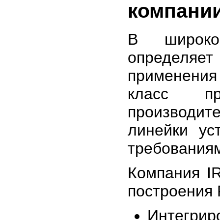
компани
В широком
определяе
применения
класс пр
производи
линейки ус
требования
Компания I
построения 
Интегрир