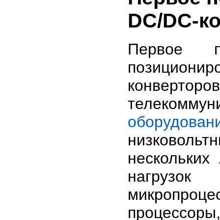
DC/DC-к
Первое п
позициониро
конверто
телекомм
оборудован
низковоль
нескольких
нагрузок 
микропроц
процессоры