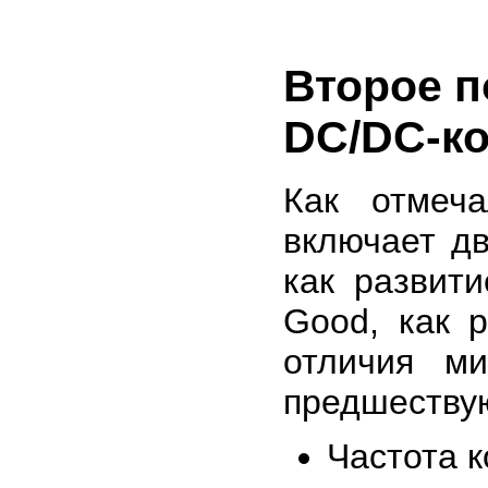
Второе п
DC/DC-к
Как отмеч
включает дв
как развит
Good, как 
отличия м
предшеству
Частота к