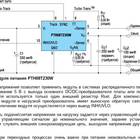
дуля питания PTH08T230W
апряжения позволяет применить модуль в системах распределенного п
яжение 5 В с выхода основного DC/DC-преобразователя платы или по
ля используется только один внешний резистор Rset. Для компенс
модуля и нагрузкой преобразователь имеет выносную обратную связ
ключение модуля осуществляется через вывод INH/UVLO.
ь подачи/снятия напряжения на нагрузку задается через управляющий в
управляющим сигналом до номинального значения, заранее уста
 служить внешняя синхронизирующая цепь, выходное напряжение друг
ри переходных процессах очень важно при питании низковольтных н