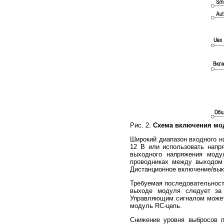
Рис. 2.
Схема включения мо
Широкий диапазон входного н
12 В или использовать напр
выходного напряжения моду
проводниках между выходом 
Дистанционное включение/вы
Требуемая последовательност
выходе модуля следует за 
Управляющим сигналом может
модуль RC-цепь.
Снижение уровня выбросов п