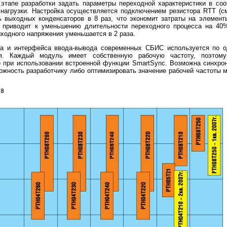
 этапе разработки задать параметры переходной характеристики в со
агрузки. Настройка осуществляется подключением резистора RTT (см.
ь выходных конденсаторов в 8 раз, что экономит затраты на элемент
 приводит к уменьшению длительности переходного процесса на 40
ходного напряжения уменьшается в 2 раза.
ра и интерфейса ввода-вывода современных СБИС используется по
я. Каждый модуль имеет собственную рабочую частоту, поэтому
 при использовании встроенной функции SmartSync. Возможна синхрон
можность разработчику либо оптимизировать значение рабочей частоты 