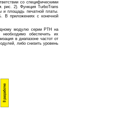
ответствии со специфическими
 рис. 2). Функция TurboTrans
ы и площадь печатной платы.
%. В приложениях с конечной
 одному модулю серии PTH на
 необходимо обеспечить их
изация в диапазоне частот от
модулей, либо снизить уровень