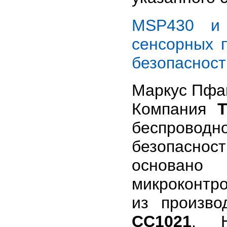
MSP430 и 
сенсорных 
безопасност
Маркус Пф
Компания
T
беспровод
безопасно
основан
микроконтр
из произво
СС1021
. Н