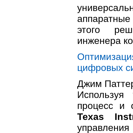
универса
аппаратны
этого реш
инженера ко
Оптимизация
цифровых с
Джим Патте
Используя 
процесс и 
Texas Inst
управлени