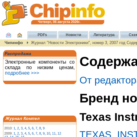
Четверг, 06 августа 2026г.
PDFs
Новости
Литература
Схе
Чипинфо
Журнал "Новости Электроники", номер 3, 2007 год Сод
Распродажа
Содержан
Электронные компоненты со
склада по низким ценам,
подробнее >>>
От редактор
Бренд но
Texas Ins
Журнал Компел
2010:
1
,
2
,
3
,
4
,
5
,
6
,
7
,
8
,
9
TEXAS INS
2009:
1
,
2
,
3
,
4
,
5
,
6
,
7
,
8
,
9
,
10
,
11
,
12