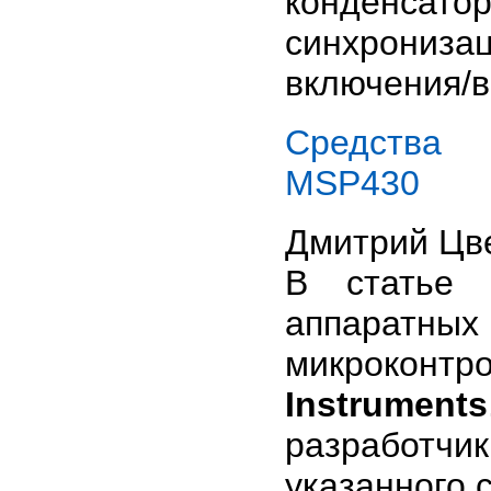
конденса
синхрониз
включения/
Средства 
MSP430
Дмитрий Цв
В статье 
аппаратных
микрокон
Instruments
разработч
указанного 