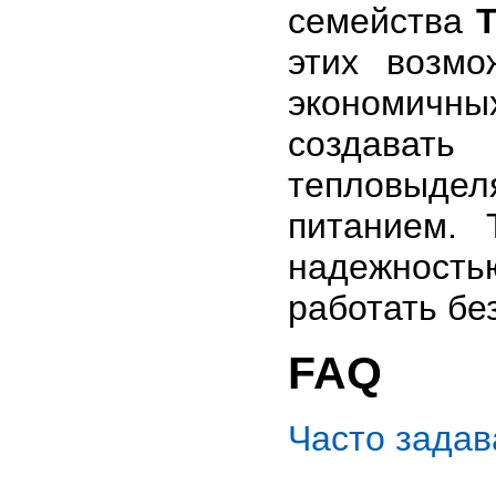
семейства
этих возмо
экономичн
создава
тепловыде
питанием.
надежност
работать бе
FAQ
Часто зада