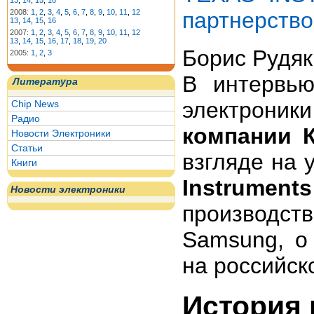
13
,
14
,
15
,
16
партнерство
2008:
1
,
2
,
3
,
4
,
5
,
6
,
7
,
8
,
9
,
10
,
11
,
12
13
,
14
,
15
,
16
2007:
1
,
2
,
3
,
4
,
5
,
6
,
7
,
8
,
9
,
10
,
11
,
12
13
,
14
,
15
,
16
,
17
,
18
,
19
,
20
Борис Рудяк
2005:
1
,
2
,
3
В интервью
Литература
электрони
Chip News
Радио
компании 
Новости Электроники
Статьи
взгляде на
Книги
Instruments
Новости электроники
производств
Samsung, о
на российск
История 