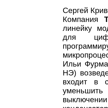
Сергей Кри
Компания
линейку мод
для цифр
программир
микропроцес
Ильи Фурма
НЭ) возвед
входит в с
уменьшить
выключении