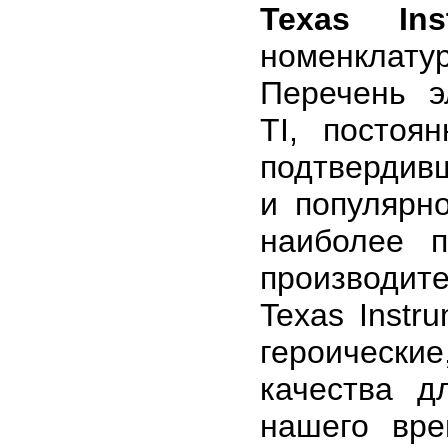
Texas Ins
номенклату
Перечень э
TI, постоя
подтвердив
и популярн
наиболее п
производи
Texas Inst
героически
качества д
нашего вре