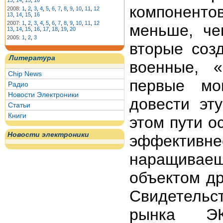
13
,
14
,
15
,
16
компоненто
2008:
1
,
2
,
3
,
4
,
5
,
6
,
7
,
8
,
9
,
10
,
11
,
12
13
,
14
,
15
,
16
2007:
1
,
2
,
3
,
4
,
5
,
6
,
7
,
8
,
9
,
10
,
11
,
12
меньше, че
13
,
14
,
15
,
16
,
17
,
18
,
19
,
20
2005:
1
,
2
,
3
вторые соз
Литература
военные, «
Chip News
первые мо
Радио
Новости Электроники
довести эт
Статьи
Книги
этом пути о
Новости электроники
эффективн
наращивае
объектом др
Свидетельс
рынка ЭК