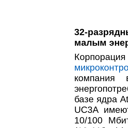
32-разрядн
малым эне
Корпорац
микроконтр
компания 
энергопотр
базе ядра A
UC3A имеют
10/100 Мбит