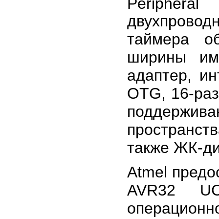
Periphera
двухпрово
таймера о
ширины имп
адаптер, ин
OTG, 16-ра
поддержи
пространст
также ЖК-д
Atmel предо
AVR32 UC
операцио