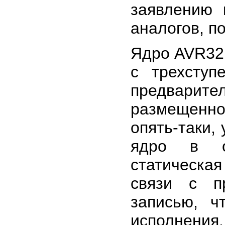
заявлению 
аналогов, п
Ядро AVR32 
с трехступ
предвари
размещен
опять-таки,
ядро в от
статическа
связи с п
записью, ч
исполнения