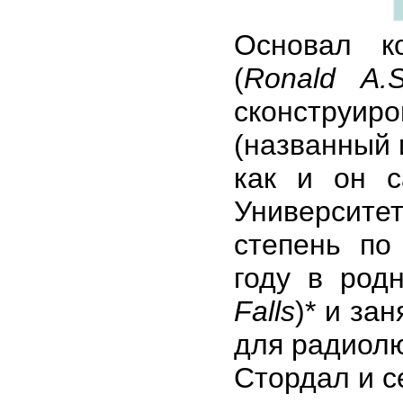
Основал 
(
Ronald A.S
сконструи
(названный
как и он с
Университет
степень по
году в род
Falls
)* и за
для радиолю
Стордал и с