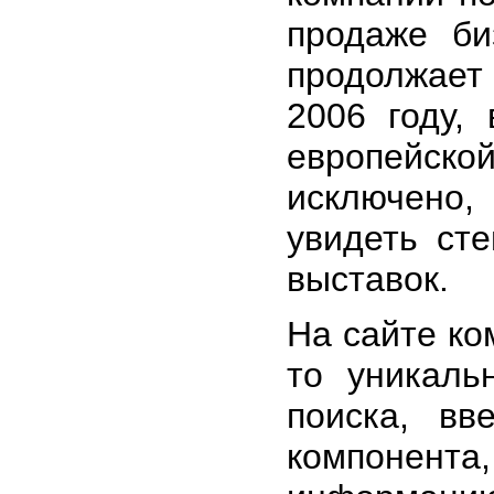
продаже би
продолжает 
2006 году,
европейско
исключено
увидеть ст
выставок.
На сайте к
то уникаль
поиска, вв
компонент