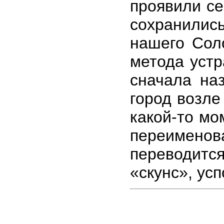
проявили се
сохранилис
нашего Соло
метода устр
сначала наз
город возле
какой-то мо
переименов
переводитс
«скунс», ус