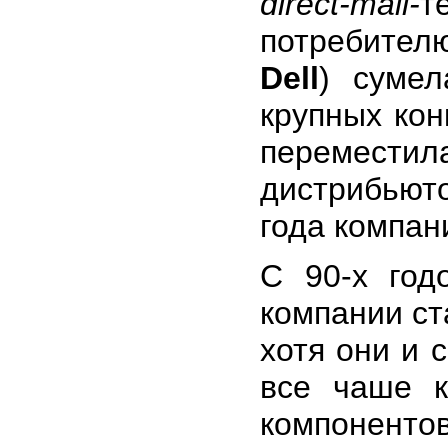
direct-mail-
т
потребител
Dell
) сумел
крупных кон
переместил
дистрибьют
года компан
С 90-х год
компании ст
хотя они и 
все чаше к
компоненто