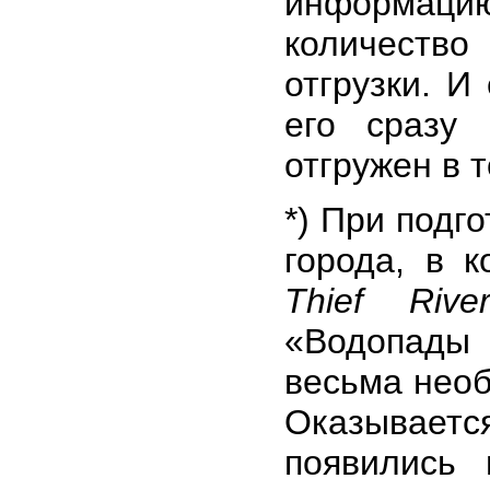
информацию
количество
отгрузки. И
его сразу
отгружен в 
*) При подг
города, в 
Thief Rive
«Водопады
весьма необ
Оказывает
появились