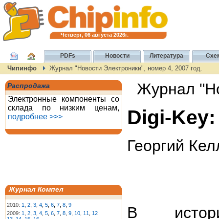
Четверг, 06 августа 2026г.
PDFs
Новости
Литература
Схе
Чипинфо
Журнал "Новости Электроники", номер 4, 2007 год.
Журнал "Но
Распродажа
Электронные компоненты со
склада по низким ценам,
Digi-Key
подробнее >>>
Георгий Кел
Журнал Компел
2010:
1
,
2
,
3
,
4
,
5
,
6
,
7
,
8
,
9
В истори
2009:
1
,
2
,
3
,
4
,
5
,
6
,
7
,
8
,
9
,
10
,
11
,
12