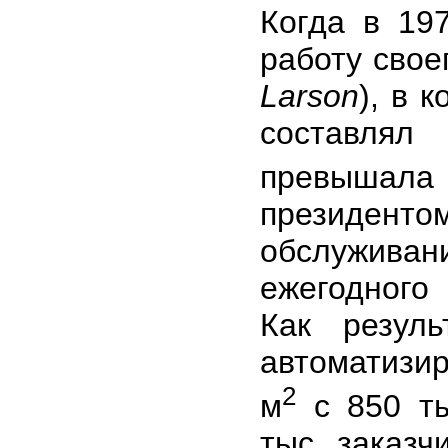
Когда в 19
работу свое
Larson
), в 
составлял
превышала
президен
обслужива
ежегодного
Как резул
автоматизи
2
м
с 850 ты
тыс. заказч