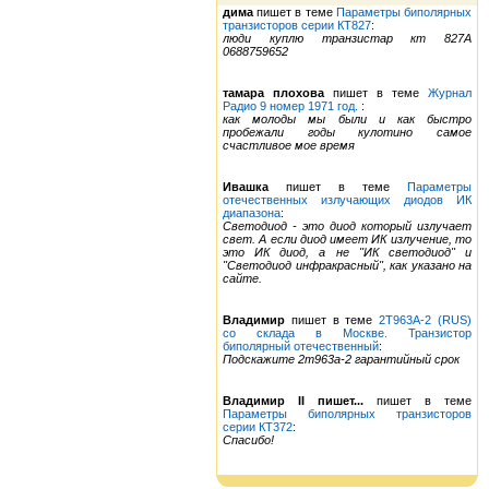
дима
пишет в теме
Параметры биполярных
транзисторов серии КТ827
:
люди куплю транзистар кт 827А
0688759652
тамара плохова
пишет в теме
Журнал
Радио 9 номер 1971 год.
:
как молоды мы были и как быстро
пробежали годы кулотино самое
счастливое мое время
Ивашка
пишет в теме
Параметры
отечественных излучающих диодов ИК
диапазона
:
Светодиод - это диод который излучает
свет. А если диод имеет ИК излучение, то
это ИК диод, а не "ИК светодиод" и
"Светодиод инфракрасный", как указано на
сайте.
Владимир
пишет в теме
2Т963А-2 (RUS)
со склада в Москве. Транзистор
биполярный отечественный
:
Подскажите 2т963а-2 гарантийный срок
Владимир II пишет...
пишет в теме
Параметры биполярных транзисторов
серии КТ372
:
Спасибо!