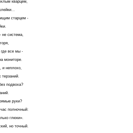
охлым кварцем,
лейки...
нищим старцем -
йки.
- не система,
горя,
где все мы -
на мониторе.
 и неплохо,
х терзаний.
без подвоха?
аний.
рямые руки?
 час полночный:
лько глюки».
кий, но точный.