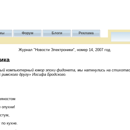
мы
Форум
Блоги
Реклама
Журнал "Новости Электроники", номер 14, 2007 год.
ика
ый компьютерный юмор эпохи фидонета, мы наткнулись на стихо­твор
римского другу» Иосифа Бродского.
вяностом
е опухни!
стум,
 по кухне.