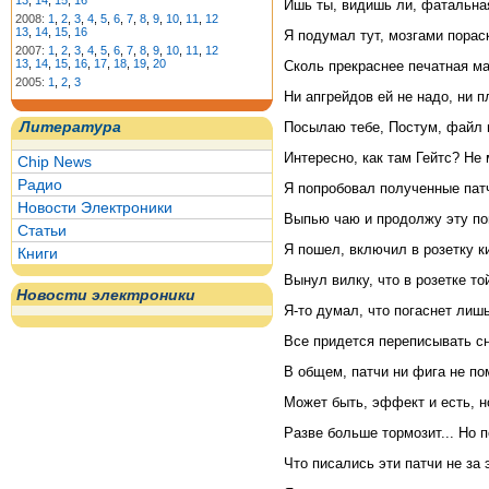
13
,
14
,
15
,
16
Ишь ты, видишь ли, фатальна
2008:
1
,
2
,
3
,
4
,
5
,
6
,
7
,
8
,
9
,
10
,
11
,
12
13
,
14
,
15
,
16
Я подумал тут, мозгами порас
2007:
1
,
2
,
3
,
4
,
5
,
6
,
7
,
8
,
9
,
10
,
11
,
12
13
,
14
,
15
,
16
,
17
,
18
,
19
,
20
Сколь прекраснее печатная м
2005:
1
,
2
,
3
Hи апгрейдов ей не надо, ни пл
Литература
Посылаю тебе, Постум, файл в
Интересно, как там Гейтс? Hе
Chip News
Радио
Я попробовал полученные патч
Новости Электроники
Выпью чаю и продолжу эту по
Статьи
Я пошел, включил в розетку к
Книги
Вынул вилку, что в розетке то
Новости электроники
Я-то думал, что погаснет лишь
Все придется переписывать с
В общем, патчи ни фига не по
Может быть, эффект и есть, н
Разве больше тормозит... Hо 
Что писались эти патчи не за 