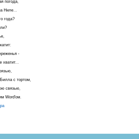
ая погода,
а Hиле...
го года?
или?
ье,
катит:
ереженья -
 хватит...
рязью,
Билла с тортом,
ою связью,
им Word'ом.
ера