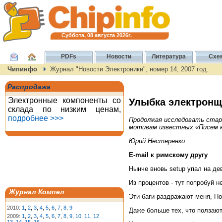
Суббота, 08 августа 2026г.
PDFs
Новости
Литература
Схе
Чипинфо
Журнал "Новости Электроники", номер 14, 2007 год.
Распродажа
Электронные компоненты со
Улыбка электронщ
склада по низким ценам,
подробнее >>>
Продолжая исследовать стар
мотивам известных «Писем к 
Юрий Нестеренко
E-mail к римскому другу
Hынче вновь setup упал на де
Из процентов - тут попробуй н
Журнал Компел
Эти баги раздражают меня, По
2010:
1
,
2
,
3
,
4
,
5
,
6
,
7
,
8
,
9
Даже больше тех, что ползают
2009:
1
,
2
,
3
,
4
,
5
,
6
,
7
,
8
,
9
,
10
,
11
,
12