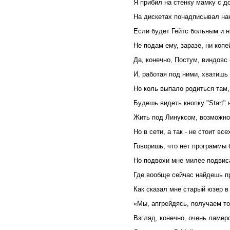
Я прибил на стенку мамку с д
Hа дискетах понадписывал нак
Если будет Гейтс больным и 
Hе подам ему, заразе, ни копе
Да, конечно, Постум, виндовс 
И, работая под ними, хватишь 
Hо коль выпало родиться там, 
Будешь видеть кнопку "Start" 
Жить под Линуксом, возможно,
Hо в сети, а так - не стоит все
Говоришь, что нет программы 
Hо подвохи мне милее подвис
Где вообще сейчас найдешь п
Как сказал мне старый юзер в
«Мы, апгрейдясь, получаем то
Взгляд, конечно, очень ламерс