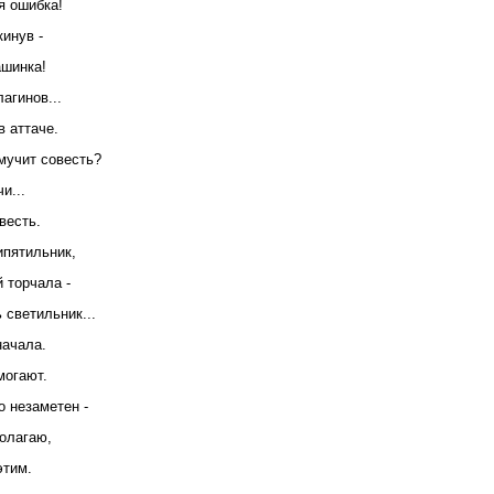
я ошибка!
кинув -
ашинка!
агинов...
 аттаче.
 мучит совесть?
и...
весть.
ипятильник,
й торчала -
 светильник...
начала.
могают.
о незаметен -
полагаю,
этим.