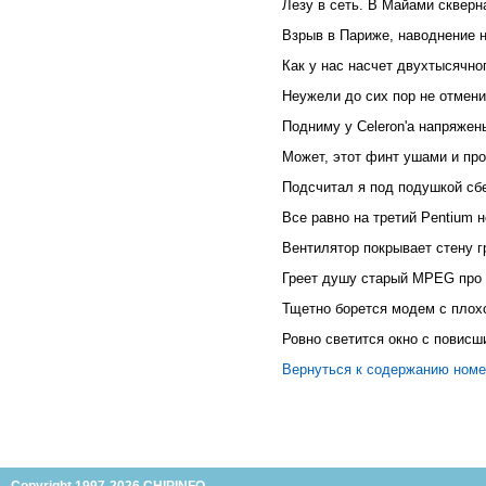
Лезу в сеть. В Майами скверн
Взрыв в Париже, наводнение н
Как у нас насчет двухтысячно
Hеужели до сих пор не отмен
Подниму у Celeron'а напряжен
Может, этот финт ушами и про
Подсчитал я под подушкой сб
Все равно на третий Pentium не
Вентилятор покрывает стену г
Греет душу старый MPEG про 
Тщетно борется модем с плох
Ровно светится окно с повисш
Вернуться к содержанию ном