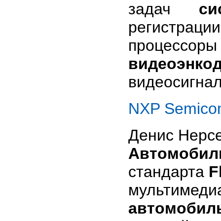
задач
си
регистраци
процесс
видеоэнко
видеосигнал
NXP Semicon
Денис Нерсе
Автомобил
стандарта
F
мультимеди
автомобил