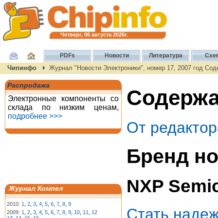
Четверг, 06 августа 2026г.
PDFs
Новости
Литература
Схе
Чипинфо
Журнал "Новости Электроники", номер 17, 2007 год Со
Распродажа
Содержа
Электронные компоненты со
склада по низким ценам,
подробнее >>>
От редактор
Бренд но
NXP Semi
Журнал Компел
2010:
1
,
2
,
3
,
4
,
5
,
6
,
7
,
8
,
9
Стать надеж
2009:
1
,
2
,
3
,
4
,
5
,
6
,
7
,
8
,
9
,
10
,
11
,
12