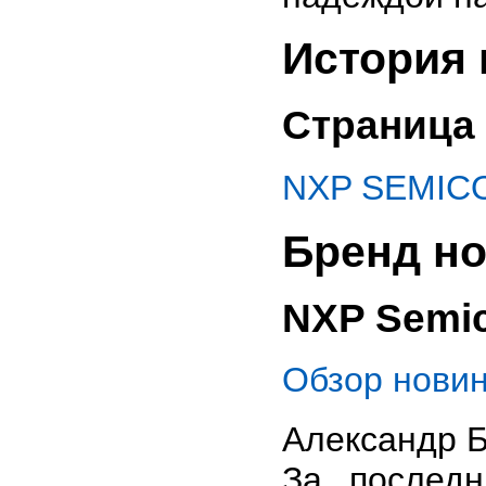
История 
Страница 
NXP SEMICO
Бренд но
NXP Semi
Обзор нови
Александр Б
За послед