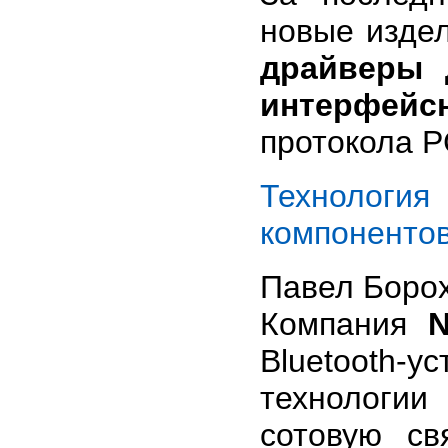
новые издел
драйверы 
интерфей
протокола P
Технология
компоненто
Павел Борох
Компания
Bluetooth-
технологи
сотовую св