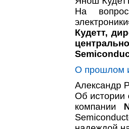
Янош Кудетт
На вопрос
электрони
Кудетт, ди
центральн
Semiconduc
О прошлом 
Александр 
Об истории
компании
Semiconduc
надеждой на