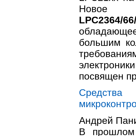
Новое
LPC2364/66/
обладающе
большим ко
требован
электрони
посвящен пр
Средств
микроконтр
Андрей Пани
В прошлом