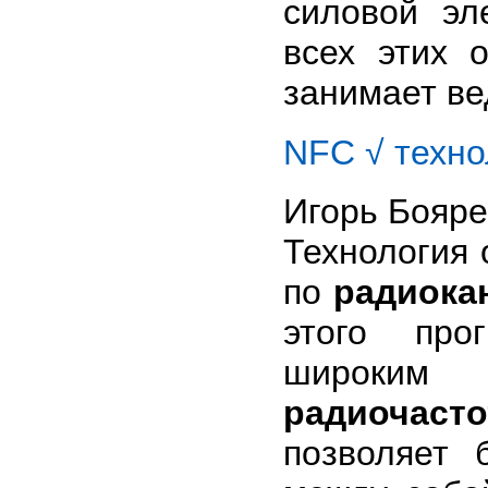
силовой эл
всех этих 
занимает ве
NFC √ техно
Игорь Бояре
Технология 
по
радиока
этого про
широки
радиочас
позволяет 