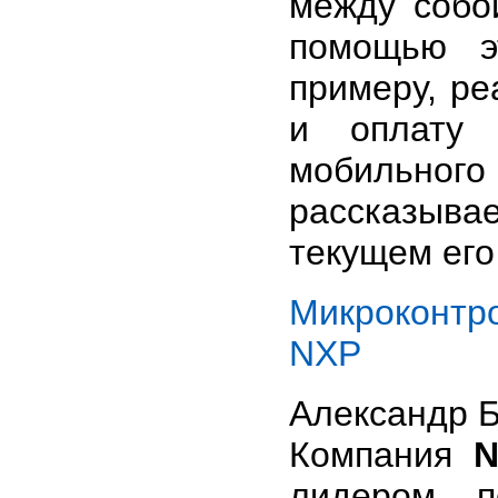
между собо
помощью э
примеру, ре
и оплату 
мобильног
рассказывае
текущем его
Микроконтр
NXP
Александр Б
Компания
N
лидером п