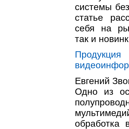
системы без
статье рас
себя на ры
так и новин
Продукци
видеоинфор
Евгений Зв
Одно из о
полупрово
мультимед
обработка 