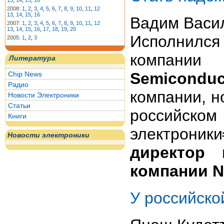
13
,
14
,
15
,
16
2008:
1
,
2
,
3
,
4
,
5
,
6
,
7
,
8
,
9
,
10
,
11
,
12
13
,
14
,
15
,
16
Вадим Васил
2007:
1
,
2
,
3
,
4
,
5
,
6
,
7
,
8
,
9
,
10
,
11
,
12
13
,
14
,
15
,
16
,
17
,
18
,
19
,
20
Исполнилс
2005:
1
,
2
,
3
компани
Литература
Semiconduc
Chip News
Радио
компании, н
Новости Электроники
Статьи
российском
Книги
электроник
Новости электроники
директор
компании 
У российско