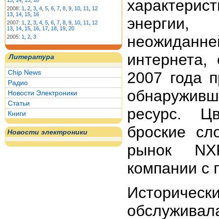
характерис
13
,
14
,
15
,
16
2008:
1
,
2
,
3
,
4
,
5
,
6
,
7
,
8
,
9
,
10
,
11
,
12
13
,
14
,
15
,
16
энергии,
2007:
1
,
2
,
3
,
4
,
5
,
6
,
7
,
8
,
9
,
10
,
11
,
12
13
,
14
,
15
,
16
,
17
,
18
,
19
,
20
неожиданн
2005:
1
,
2
,
3
интернета,
Литература
Chip News
2007 года п
Радио
обнаружив
Новости Электроники
Статьи
ресурс. Ц
Книги
броские сл
Новости электроники
рынок NXP
компании с 
Исторически
обслуживал