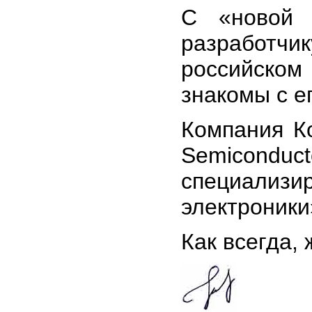
С «новой 
разработч
российско
знакомы с е
Компания К
Semicond
специализ
электроники
Как всегда,