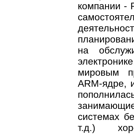
компании - R
самостояте
деятельнос
планирован
на обслуж
электрони
мировым п
ARM-ядре, и
пополнила
занимающи
системах бе
т.д.) хо