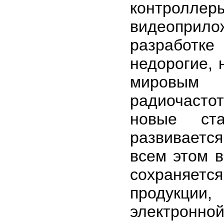
контролле
видеоприло
разработк
недорогие, 
мировым 
радиочасто
новые ста
развиваетс
всем этом 
сохраняет
продукции
электронной