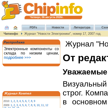
Четверг, 06 августа 2026г.
PDFs
Новости
Литература
Схе
Чипинфо
Журнал "Новости Электроники", номер 17, 2007 год.
Журнал "Нов
Распродажа
Электронные компоненты со
склада по низким ценам,
От редак
подробнее >>>
Уважаемые 
Визуальный
строг. Комп
Журнал Компел
в основном
2010:
1
,
2
,
3
,
4
,
5
,
6
,
7
,
8
,
9
2009:
1
,
2
,
3
,
4
,
5
,
6
,
7
,
8
,
9
,
10
,
11
,
12