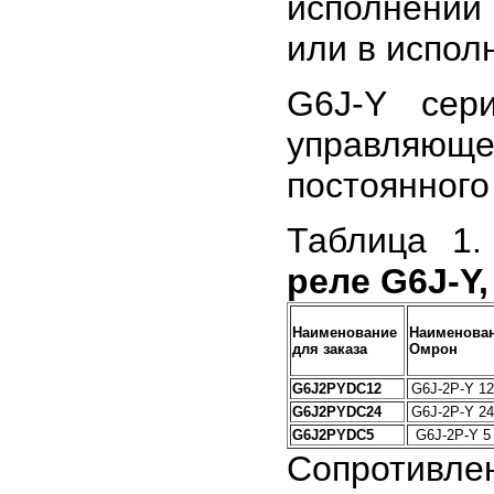
исполнении
или в испол
G6J-Y сер
управляющ
постоянного 
Таблица 1
реле G6J-Y
Наименование
Наименова
для заказа
Омрон
G6J2PYDC12
G6J-2P-Y 1
G6J2PYDC24
G6J-2P-Y 2
G6J2PYDC5
G6J-2P-Y 5
Сопротивлен