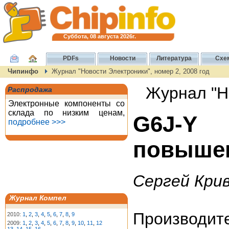
Суббота, 08 августа 2026г.
PDFs
Новости
Литература
Схе
Чипинфо
Журнал "Новости Электроники", номер 2, 2008 год
Журнал "Но
Распродажа
Электронные компоненты со
склада по низким ценам,
G6J-Y
подробнее >>>
повышен
Сергей Кри
Журнал Компел
Производит
2010:
1
,
2
,
3
,
4
,
5
,
6
,
7
,
8
,
9
2009:
1
,
2
,
3
,
4
,
5
,
6
,
7
,
8
,
9
,
10
,
11
,
12