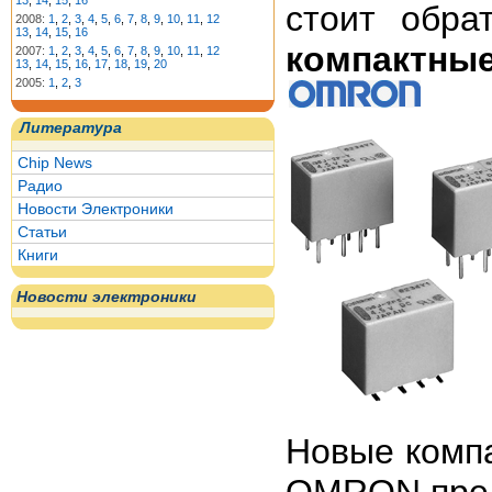
13
,
14
,
15
,
16
стоит обра
2008:
1
,
2
,
3
,
4
,
5
,
6
,
7
,
8
,
9
,
10
,
11
,
12
13
,
14
,
15
,
16
компактные
2007:
1
,
2
,
3
,
4
,
5
,
6
,
7
,
8
,
9
,
10
,
11
,
12
13
,
14
,
15
,
16
,
17
,
18
,
19
,
20
2005:
1
,
2
,
3
Литература
Chip News
Радио
Новости Электроники
Статьи
Книги
Новости электроники
Новые комп
OMRON пред