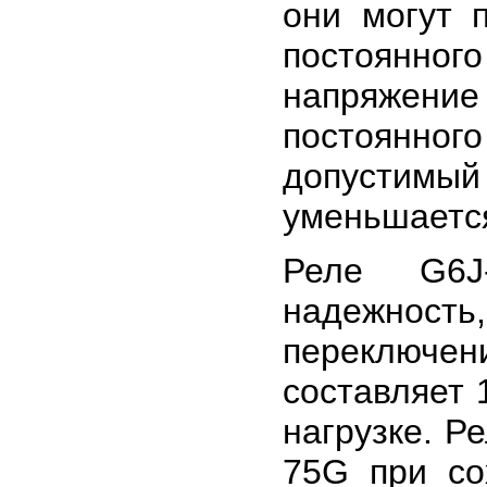
они могут 
постоянног
напряжени
постоянно
допустимы
уменьшаетс
Реле G6J
надежность
переключе
составляет 
нагрузке. Р
75G при со