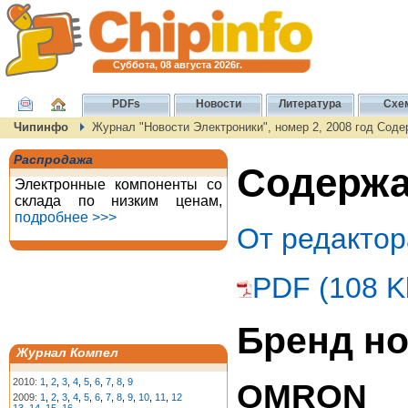
Суббота, 08 августа 2026г.
PDFs
Новости
Литература
Схе
Чипинфо
Журнал "Новости Электроники", номер 2, 2008 год Сод
Распродажа
Содержан
Электронные компоненты со
склада по низким ценам,
подробнее >>>
От редактор
PDF (108 K
Бренд но
Журнал Компел
2010:
1
,
2
,
3
,
4
,
5
,
6
,
7
,
8
,
9
OMRON
2009:
1
,
2
,
3
,
4
,
5
,
6
,
7
,
8
,
9
,
10
,
11
,
12