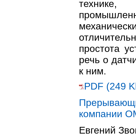
технике,
промышле
механичес
отличител
простота ус
речь о датч
к ним.
PDF (249 K
Прерывающ
компании 
Евгений Зв