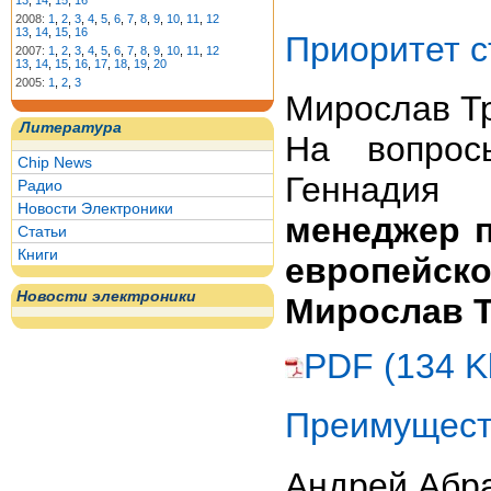
13
,
14
,
15
,
16
2008:
1
,
2
,
3
,
4
,
5
,
6
,
7
,
8
,
9
,
10
,
11
,
12
13
,
14
,
15
,
16
Приоритет с
2007:
1
,
2
,
3
,
4
,
5
,
6
,
7
,
8
,
9
,
10
,
11
,
12
13
,
14
,
15
,
16
,
17
,
18
,
19
,
20
2005:
1
,
2
,
3
Мирослав Т
Литература
На вопрос
Chip News
Геннадия
Радио
Новости Электроники
менеджер 
Статьи
Книги
европейск
Новости электроники
Мирослав 
PDF (134 K
Преимущест
Андрей Абр