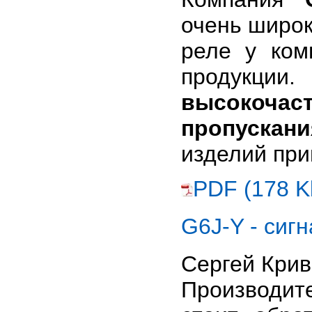
очень широк
реле у ком
продукц
высокочас
пропускани
изделий при
PDF (178 K
G6J-Y - сиг
Сергей Кри
Производит