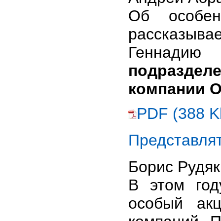
Об особе
рассказыв
Геннад
подразде
компании 
PDF (388 K
Представлят
Борис Рудя
В этом го
особый акц