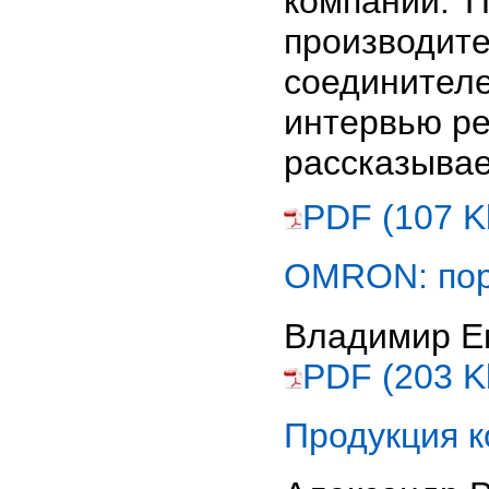
компаний. 
производит
соединител
интервью р
рассказыва
PDF (107 K
OMRON: пор
Владимир Е
PDF (203 K
Продукция 