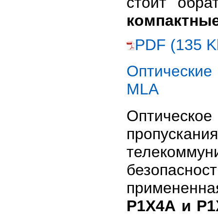
стоит обра
компактные
PDF (135 K
Оптические
MLA
Оптическое
пропускани
телекомм
безопасн
примененна
Р1Х4А и Р