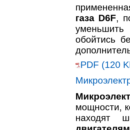
примененна
газа D6F
, 
уменьшить 
обойтись б
дополнитель
PDF (120 K
Микроэлект
Микроэлек
мощности, 
находят 
двигател