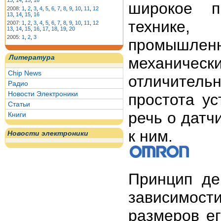
13
,
14
,
15
,
16
широкое п
2008:
1
,
2
,
3
,
4
,
5
,
6
,
7
,
8
,
9
,
10
,
11
,
12
13
,
14
,
15
,
16
технике,
2007:
1
,
2
,
3
,
4
,
5
,
6
,
7
,
8
,
9
,
10
,
11
,
12
13
,
14
,
15
,
16
,
17
,
18
,
19
,
20
2005:
1
,
2
,
3
промышле
Литература
механичес
Chip News
отличител
Радио
Новости Электроники
простота ус
Статьи
речь о датч
Книги
к ним.
Новости электроники
Принцип де
зависимости
размеров ег