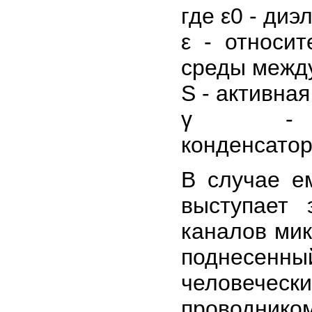
где ε0 - ди
ε - относи
среды межд
S - активна
γ - рас
конденсато
В случае е
выступает 
каналов ми
поднесенн
человеческ
проводник