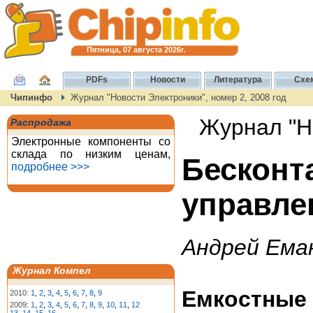
Пятница, 07 августа 2026г.
PDFs
Новости
Литература
Схе
Чипинфо
Журнал "Новости Электроники", номер 2, 2008 год
Журнал "Но
Распродажа
Электронные компоненты со
склада по низким ценам,
Беско
подробнее >>>
управле
Андрей Ема
Журнал Компел
Емкостные
2010:
1
,
2
,
3
,
4
,
5
,
6
,
7
,
8
,
9
2009:
1
,
2
,
3
,
4
,
5
,
6
,
7
,
8
,
9
,
10
,
11
,
12