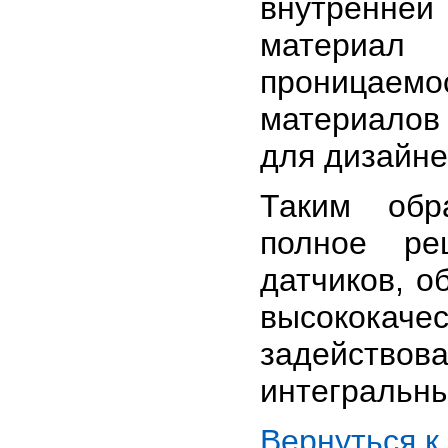
внутренней
материал
проницаемо
материалов
для дизайне
Таким обр
полное ре
датчиков, о
высококач
задействов
интегральны
Вернуться 