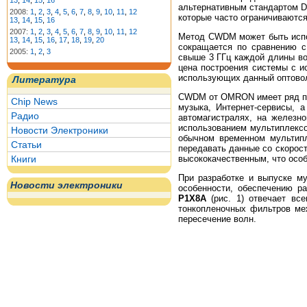
13
,
14
,
15
,
16
альтернативным стандартом D
2008:
1
,
2
,
3
,
4
,
5
,
6
,
7
,
8
,
9
,
10
,
11
,
12
которые часто ограничиваются
13
,
14
,
15
,
16
2007:
1
,
2
,
3
,
4
,
5
,
6
,
7
,
8
,
9
,
10
,
11
,
12
Метод CWDM может быть испо
13
,
14
,
15
,
16
,
17
,
18
,
19
,
20
сокращается по сравнению с
2005:
1
,
2
,
3
свыше 3 ГГц каждой длины в
цена построения системы с и
использующих данный оптово
Литература
CWDM от OMRON имеет ряд пре
Chip News
музыка, Интернет-сервисы, 
Радио
автомагистралях, на железно
использованием мультиплексо
Новости Электроники
обычном временном мультипле
Статьи
передавать данные со скорос
высококачественным, что осо
Книги
При разработке и выпуске м
Новости электроники
особенности, обеспечению р
Р1Х8А
(рис. 1) отвечает вс
тонкопленочных фильтров ме
пересечение волн.