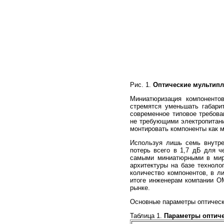
Рис. 1.
Оптические мультипл
Миниатюризация компоненто
стремятся уменьшать габари
современное типовое требов
не требующими электропитани
монтировать компоненты как м
Используя лишь семь внутр
потерь всего в 1,7 дБ для 
самыми миниатюрными в мире
архитектуры на базе техноло
количество компонентов, в л
итоге инженерам компании O
рынке.
Основные параметры оптическ
Таблица 1.
Параметры оптич