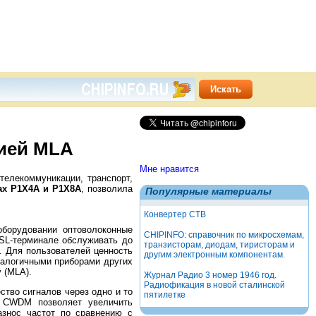
ией MLA
Мне нравится
телекоммуникации, транспорт,
ах Р1Х4А и Р1Х8А
, позволила
Популярные материалы
Конвертер СТВ
борудовании оптоволоконные
CHIPINFO: справочник по микросхемам,
SL-терминале обслуживать до
транзисторам, диодам, тиристорам и
. Для пользователей ценность
другим электронным компонентам.
налогичными приборами других
 (MLA).
Журнал Радио 3 номер 1946 год.
Радиофикация в новой сталинской
ство сигналов через одно и то
пятилетке
м CWDM позволяет увеличить
азнос частот по сравнению с