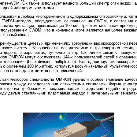
ense-WDM. Он также использует намного больший спектр оптических ч
 одной или двумя частотами.
льзован в любом многорежимном и однорежимном оптоволокне и, хотя 
 DWDM-методом, оборудование, основанное на CWDM, в состоянии о
олны на дистанции, превышающие 100 км. При этом ключевым преимуще
спользованием CWDM, что в конечном итоге является наиболее важны
локонный канал.
имуществ в целевых применениях, требующих высокоскоростной перед
а также системы безопасности, используемые в транспортных сетях, 
й дороге, в аэропортах, туннелях и т.д. Так, линии связи с пропускн
ров OMRON могут обслуживать 144-х пользователей сетей в сравнени
ксировании (time division multiplexing). Благодаря мультиплексор
тью более чем 100 Мбит/сек, используя восьмиканальный мультиплексор
бенно важно для ответственных применений.
ультиплексоров специалисты OMRON уделили особое внимание качеств
азвязки между передаваемыми оптическими сигналами. Форма фильт
ем строгим требованиям, предъявляемым к изделиям подобного рода
жду двумя стеклянными пластинами наряду с интегральными зеркала