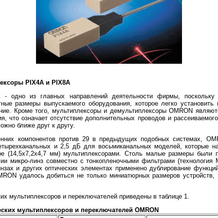
ексоры PIX4A и PIX8A
в - одно из главных направлений деятельности фирмы, поскольку 
тные размеры выпускаемого оборудования, которое легко установить 
ание. Кроме того, мультиплексоры и демультиплексоры OMRON являют
я, что означает отсутствие дополнительных проводов и рассеиваемого
ожно ближе друг к другу.
енних компонентов против 29 в предыдущих подобных системах, OM
четырехканальных и 2,5 дБ для восьмиканальных моделей, которые н
 (14,5х7,2х4,7 мм) мультиплексорами. Столь малые размеры были 
гии микро-линз совместно с тонкопленочными фильтрами (технология
инзах и других оптических элементах применено дублирование функци
MRON удалось добиться не только миниатюрных размеров устройств, 
их мультиплексоров и переключателей приведены в таблице 1.
еских мультиплексоров и переключателей OMRON