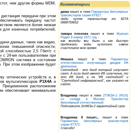
астот, чем другие формы WDM,
Комментарии
дима
пишет в теме
Параметры биполярных
транзисторов серии КТ827
:
дистанция передачи при этом
люди куплю транзистар кт 827А
беспечивать передачу частот
0688759652
ством является более низкая
м для конечных потребителей,
тамара плохова
пишет в теме
Журнал
Радио 9 номер 1971 год.
:
как молоды мы были и как быстро
ачи данных, таких как видео,
пробежали годы кулотино самое
зонах повышенной опасности,
счастливое мое время
ой способностью 2,5 Гбит/с с
и с 24-мя пользователями при
Ивашка
пишет в теме
Параметры
ам OMRON система в состоянии
отечественных излучающих диодов ИК
. При этом изображение будет
диапазона
:
Светодиод - это диод который излучает
свет. А если диод имеет ИК излучение, то
у оптических устройств и, в
это ИК диод, а не "ИК светодиод" и
"Светодиод инфракрасный", как указано на
ров мультиплексоров
Р1Х4А
и
сайте.
. Прецизионное расположение
ми обеспечивает минимальное
Владимир
пишет в теме
2Т963А-2 (RUS)
со склада в Москве. Транзистор
биполярный отечественный
:
Подскажите 2т963а-2 гарантийный срок
Владимир II пишет...
пишет в теме
Параметры биполярных транзисторов
серии КТ372
:
Спасибо!