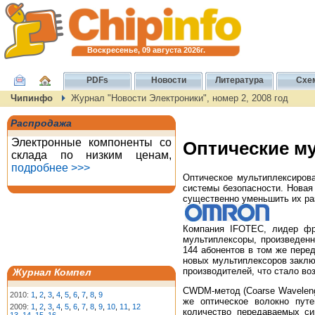
Воскресенье, 09 августа 2026г.
PDFs
Новости
Литература
Схе
Чипинфо
Журнал "Новости Электроники", номер 2, 2008 год
Распродажа
Электронные компоненты со
Оптические м
склада по низким ценам,
подробнее >>>
Оптическое мультиплексирова
системы безопасности. Новая
существенно уменьшить их ра
Компания IFOTEC, лидер фр
мультиплексоры, произведен
144 абонентов в том же пере
новых мультиплексоров заклю
производителей, что стало во
Журнал Компел
CWDM-метод (Coarse Wavelengt
2010:
1
,
2
,
3
,
4
,
5
,
6
,
7
,
8
,
9
же оптическое волокно пут
2009:
1
,
2
,
3
,
4
,
5
,
6
,
7
,
8
,
9
,
10
,
11
,
12
количество передаваемых си