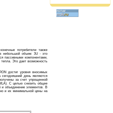
конечные потребители также
в небольшой объем: 3U - это
ся пассивными компонентами,
 тепла. Это дает возможность
RON достиг уровня вносимых
а сегодняшний день являются
получены за счет упрощенной
 MLA). С целью снизить общее
й и объединение элементов. В
но и их минимальной цены на