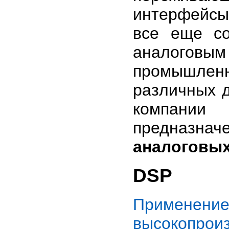
интерфейсы 
все еще со
аналоговым 
промышле
различных 
компан
предназнач
аналоговых
DSP
Применен
высокопрои