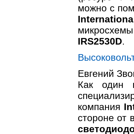
можно с по
Internation
микросхем
IRS2530D
.
Высоковоль
Евгений Зв
Как один 
специализи
компания
In
стороне от 
светодиод