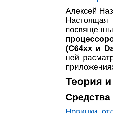
Алексей Наз
Настоящая
посвящен
процессор
(C64xx и Da
ней раcмат
приложени
Теория и
Средства
Новинки от