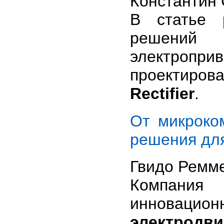
Константин
В статье 
решений 
электропри
проектиров
Rectifier
.
От микроко
решения для
Гвидо Ремме
Компан
инновацион
электродви