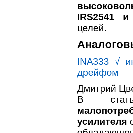
высоково
IRS2541 и
целей.
Аналогов
INA333 √ и
дрейфом
Дмитрий Цв
В стат
малопотр
усилителя
о
обладающе