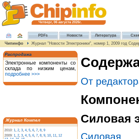
Четверг, 06 августа 2026г.
PDFs
Новости
Литература
Схе
Чипинфо
Журнал "Новости Электроники", номер 1, 2009 год Сод
Распродажа
Содержан
Электронные компоненты со
склада по низким ценам,
подробнее >>>
От редактор
Компоне
Силовая 
Журнал Компел
2010:
1
,
2
,
3
,
4
,
5
,
6
,
7
,
8
,
9
Силовая
2009:
1
,
2
,
3
,
4
,
5
,
6
,
7
,
8
,
9
,
10
,
11
,
12