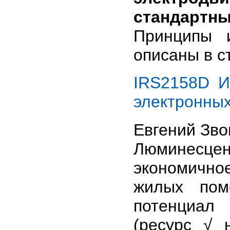
стандарт
Принципы 
описаны в с
IRS2158D И
электронных
Евгений Зв
Люминесц
экономичн
жилых пом
потенциал
(ресурс √ 