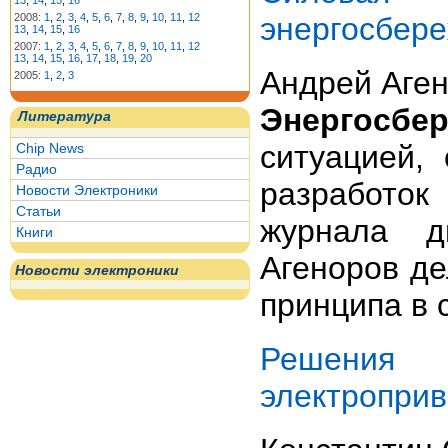
13
,
14
,
15
,
16
энергосбер
2008:
1
,
2
,
3
,
4
,
5
,
6
,
7
,
8
,
9
,
10
,
11
,
12
13
,
14
,
15
,
16
2007:
1
,
2
,
3
,
4
,
5
,
6
,
7
,
8
,
9
,
10
,
11
,
12
13
,
14
,
15
,
16
,
17
,
18
,
19
,
20
Андрей Аге
2005:
1
,
2
,
3
Энергосбе
Литература
ситуацией,
Chip News
Радио
разработок
Новости Электроники
Статьи
журнала д
Книги
Агеноров де
Новости электроники
принципа в 
Решения 
электроприв