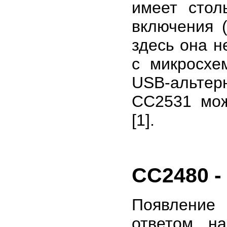
имеет стол
включения 
здесь она н
с микросхе
USB-альте
CC2531 мож
[1].
CC2480 -
Появление
ответом на