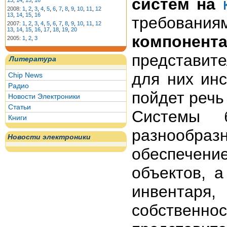
систем на
13
,
14
,
15
,
16
2008:
1
,
2
,
3
,
4
,
5
,
6
,
7
,
8
,
9
,
10
,
11
,
12
13
,
14
,
15
,
16
требован
2007:
1
,
2
,
3
,
4
,
5
,
6
,
7
,
8
,
9
,
10
,
11
,
12
13
,
14
,
15
,
16
,
17
,
18
,
19
,
20
компонент
2005:
1
,
2
,
3
представит
Литература
для них ин
Chip News
Радио
пойдет речь
Новости Электроники
Статьи
Системы 
Книги
разнообр
Новости электроники
обеспечени
объектов, 
инвента
собственнос