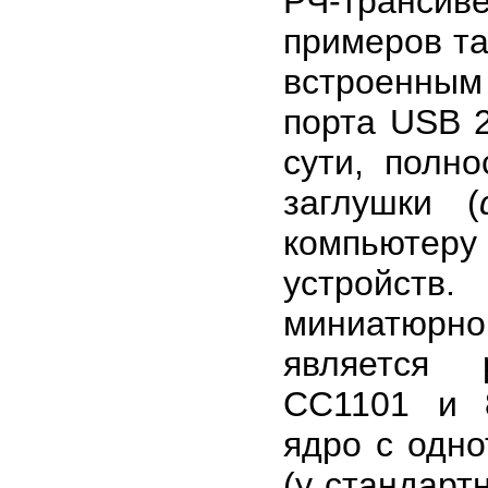
РЧ-трансив
примеров т
встроенным
порта USB 2
сути, полн
заглушки (
компьютеру 
устройст
миниатюрно
является 
CC1101 и 8
ядро с одн
(у стандарт