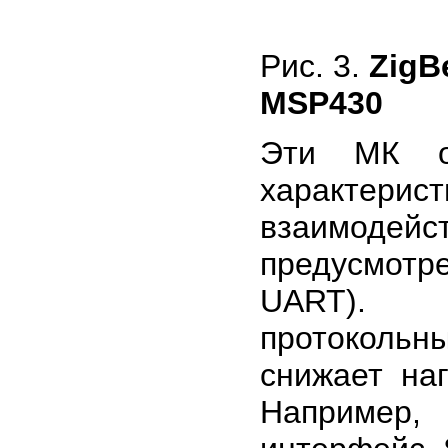
Рис. 3.
ZigB
MSP430
Эти МК о
характерис
взаимодей
предусмот
UART). C
протокольн
снижает на
Например