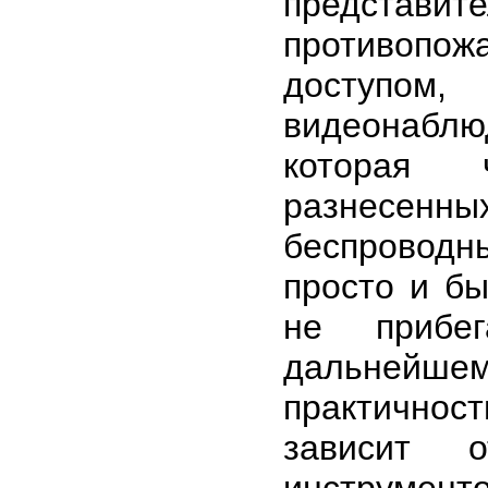
представит
противопо
доступом
видеонабл
которая 
разнесенных
беспроводн
просто и бы
не прибе
дальнейшем
практичнос
зависит 