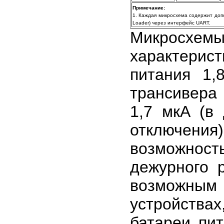
Примечание:
1. Каждая микросхема содержит доп
Loader) через интерфейс UART.
Микросх
характери
питания 1,
трансивер
1,7 мкА (в
отключения)
возможност
дежурного 
возможным
устройства
батареи пит