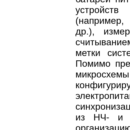
устройств
(например,
др.), изм
считыванием
метки сист
Помимо пре
микросхе
конфигу
электропи
синхронизац
из НЧ- и 
организацию