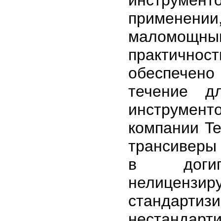
инструмент
применении
маломощны
практичнос
обеспечен
течение д
инструмен
компании Te
трансиверы 
в догига
нелиценз
стандартиз
нестандар