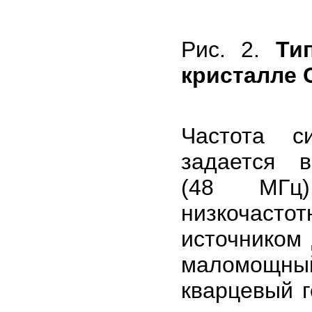
Рис. 2.
Ти
кристалле 
Частота с
задается 
(48 МГц)
низкочасто
источником
маломощны
кварцевый г