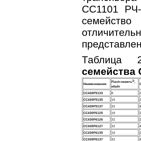
СС1101 РЧ-
семейство
отличите
представлен
Таблица
семейства 
1)
Flash-память
,
Наименование
кбайт
CC430F5133
8
CC430F5135
16
CC430F5137
32
CC430F6125
16
CC430F6126
32
CC430F6127
32
CC430F6135
16
CC430F6137
32