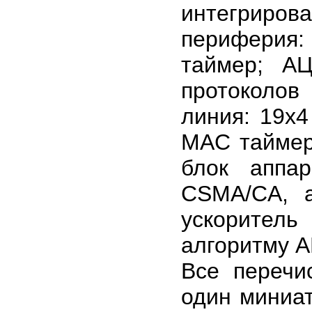
интегрирова
периферия
таймер; А
протоколов
линия: 19х4
MAC таймер 
блок аппар
CSMA/CA, а
ускорител
алгоритму A
Все перечи
один миниа