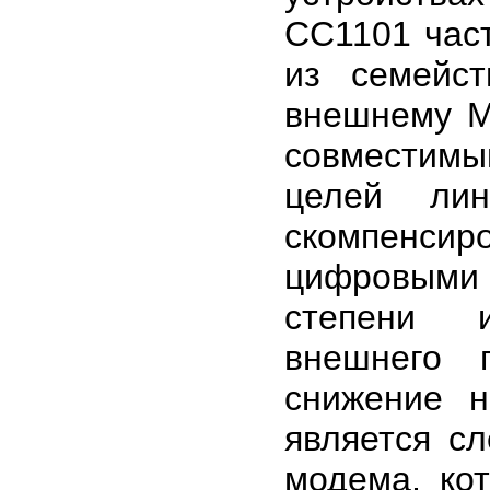
CC1101 час
из семейс
внешнему М
совместимы
целей ли
скомпенс
цифровыми 
степени и
внешнего 
снижение н
является с
модема, ко