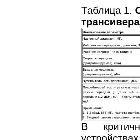
Таблица 1.
трансивер
Наименование параметра
Частотный диапазон, МГц
Рабочий температурный диапазон, °
Рабочее напряжение питания, В
Скорость передачи
(программируемая), кбод
Выходная мощность
(программируемая), дБм
1
Чувствительность приемника
), дБм
Потребляемый ток: – режим приема
режим передачи (0 дБм), мА –
передачи (12 дБм), мА – режим откл
мкА
Примечание:
1. 1,2 кбод, 868 МГц, частота ошибок
2. Входной сигнал существенно выше
В критичн
устройств