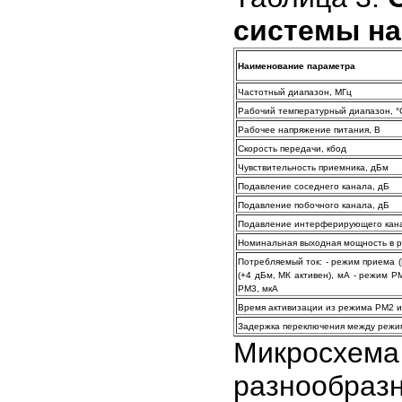
системы на
Наименование параметра
Частотный диапазон, МГц
Рабочий температурный диапазон, °
Рабочее напряжение питания, В
Скорость передачи, кбод
Чувствительность приемника, дБм
Подавление соседнего канала, дБ
Подавление побочного канала, дБ
Подавление интерферирующего кана
Номинальная выходная мощность в 
Потребляемый ток: - режим приема (
(+4 дБм, МК активен), мА - режим P
PM3, мкА
Время активизации из режима PM2 и
Задержка переключения между режим
Микросхем
разнообра