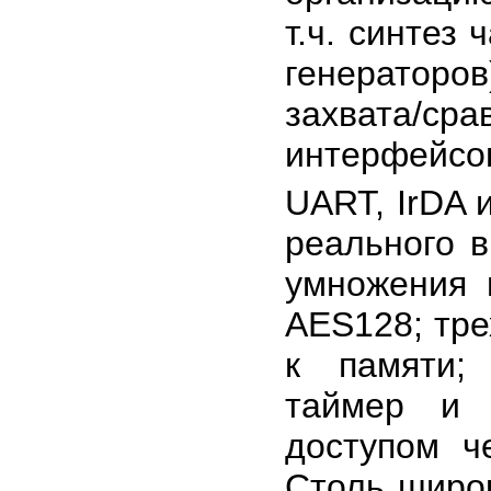
т.ч. синтез
генераторо
захвата/с
интерфейс
UART, IrDA и
реального 
умножения 
AES128; тре
к памяти;
таймер и 
доступом ч
Столь широ