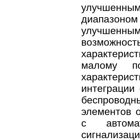
улучшенным
диапазоном
улучшенн
возможност
характерис
малому по
характерис
интеграции
беспроводн
элементов 
с автомат
сигнализаци