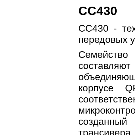
CC430
CC430 - те
передовых у
Семейство
составля
объединяю
корпусе 
соответс
микроконт
созданный
трансивер