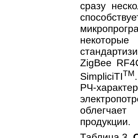
сразу неск
способству
микропрог
некоторы
стандарти
ZigBee RF4
TM
SimpliciTI
РЧ-харак
электропот
облегчает
продукции.
Таблица 3.