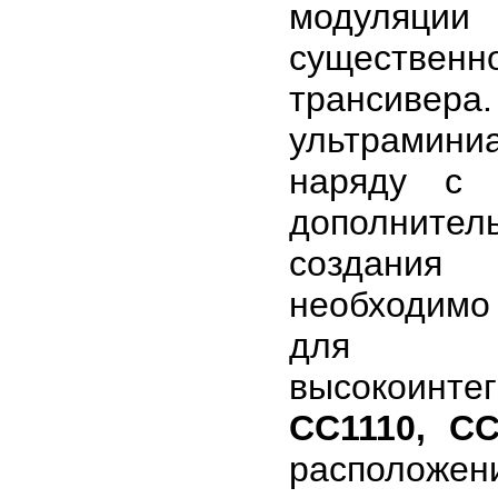
модуляции
существен
транси
ультрамини
наряду с 
дополнител
создания 
необходимо 
для по
высокоинтег
CC1110, CC
расположе