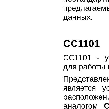
предлагаем
данных.
CC1101
CC1101 - у
для работы 
Представл
является у
расположе
аналогом
C