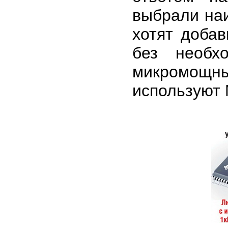
выбрали на
хотят добав
без необх
микромощн
используют