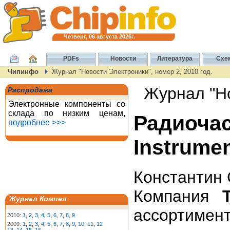
Четверг, 06 августа 2026г.
PDFs
Новости
Литература
Схе
Чипинфо
Журнал "Новости Электроники", номер 2, 2010 год.
Журнал "Но
Распродажа
Электронные компоненты со
склада по низким ценам,
Радиоч
подробнее >>>
Instrume
Константин
Компания
Журнал Компел
ассортимен
2010:
1
,
2
,
3
,
4
,
5
,
6
,
7
,
8
,
9
2009:
1
,
2
,
3
,
4
,
5
,
6
,
7
,
8
,
9
,
10
,
11
,
12