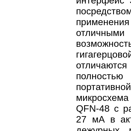
интерфейс 
посредств
применен
отличными
возможность
гигагерцов
отличаются
полностью
портативно
микросхем
QFN-48 с р
27 мА в ак
дежурных 