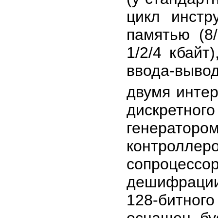
цикл инстр
памятью (8
1/2/4 кбайт
ввода-вывод
двумя инте
дискретног
генераторо
контролле
сопроцес
дешифрации
128-битног
оснащен бу