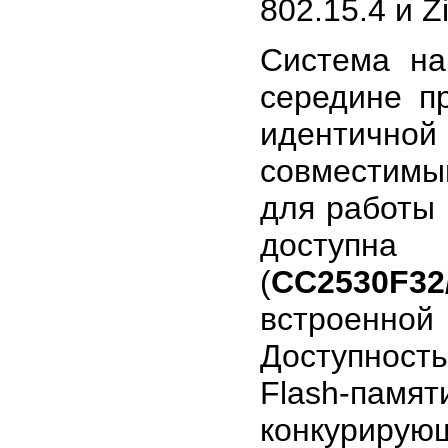
802.15.4 и 
Система н
середине п
идентично
совместимы
для работы 
доступ
(
CC2530F32/
встроенной
Доступнос
Flash-памя
конкурирую