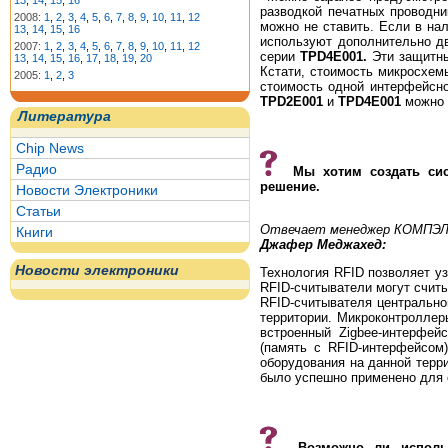
13
,
14
,
15
,
16
разводкой печатных проводни
2008:
1
,
2
,
3
,
4
,
5
,
6
,
7
,
8
,
9
,
10
,
11
,
12
можно не ставить. Если в на
13
,
14
,
15
,
16
используют дополнительно д
2007:
1
,
2
,
3
,
4
,
5
,
6
,
7
,
8
,
9
,
10
,
11
,
12
серии
TPD4E001.
Эти защитны
13
,
14
,
15
,
16
,
17
,
18
,
19
,
20
Кстати, стоимость микросхем
2005:
1
,
2
,
3
стоимость одной интерфейсно
TPD2E001
и
TPD4E001
можно 
Литература
Chip News
Радио
Мы хотим создать си
решение.
Новости Электроники
Статьи
Отвечает менеджер КОМПЭЛ по
Книги
Джафер Меджахед:
Новости электроники
Технология RFID позволяет у
RFID-считыватели могут считы
RFID-считывателя центрально
территории. Микроконтролле
встроенный Zigbee-интерфей
(память с RFID-интерфейсом
оборудования на данной терри
было успешно применено для
Возможно ли исполь