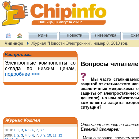
Пятница, 07 августа 2026г.
PDFs
Новости
Литература
Схе
Чипинфо
Журнал "Новости Электроники", номер 8, 2010 год.
Распродажа
Электронные компоненты со
Вопросы читателе
склада по низким ценам,
подробнее >>>
Мы часто сталкиваем
защитой от статического на
аналогичные микросхемы от 
защиты от электростатическ
дешевле), но нам обязатель
компоненты защиты входов
ситуации?
Журнал Компел
Отвечает инженер по аналого
Евгений Звонарев:
2010:
1
,
2
,
3
,
4
,
5
,
6
,
7
,
8
,
9
2009:
1
,
2
,
3
,
4
,
5
,
6
,
7
,
8
,
9
,
10
,
11
,
12
Можно заранее предусмотрет