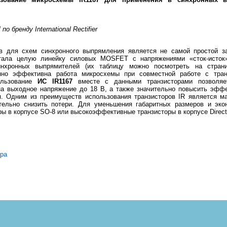
бренду International Rectifier
в для схем синхронного выпрямления является не самой простой зада
ботала целую линейку силовых MOSFET с напряжениями «сток-исто
нхронных выпрямителей (их таблицу можно посмотреть на стра
нно эффективна работа микросхемы при совместной работе с тра
ользование
ИС IR1167
вместе с данными транзисторами позволяе
на выходное напряжение до 18 В, а также значительно повысить эфф
я. Одним из преимуществ использования транзисторов IR является ма
ительно снизить потери. Для уменьшения габаритных размеров и эк
ы в корпусе SO-8 или высокоэффективные транзисторы в корпусе Direc
ера