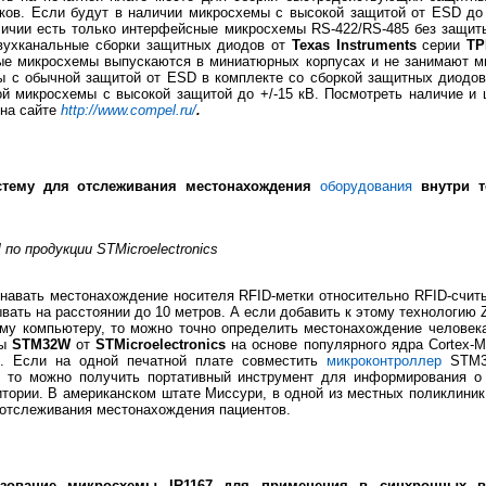
ков. Если будут в наличии микросхемы с высокой защитой от ESD до 
личии есть только интерфейсные микросхемы RS-422/RS-485 без защиты 
вухканальные сборки защитных диодов от
Texas Instruments
серии
TP
е микросхемы выпускаются в миниатюрных корпусах и не занимают мн
ы с обычной защитой от ESD в комплекте со сборкой защитных диодов
й микросхемы с высокой защитой до +/-15 кВ. Посмотреть наличие и
на сайте
http://www.compel.ru/
.
стему для отслеживания местонахождения
оборудования
внутри т
 продукции STMicroelectronics
знавать местонахождение носителя RFID-метки относительно RFID-счит
вать на расстоянии до 10 метров. А если добавить к этому технологию 
му компьютеру, то можно точно определить местонахождение человек
ры
STM32W
от
STMicroelectronics
на основе популярного ядра Cortex-
с. Если на одной печатной плате совместить
микроконтроллер
STM
) то можно получить портативный инструмент для информирования 
тории. В американском штате Миссури, в одной из местных поликлиник
 отслеживания местонахождения пациентов.
зование микросхемы IR1167 для применения в синхронных 