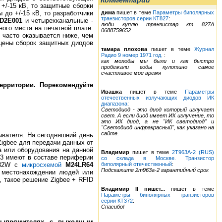
Комментарии
+/-15 кВ, то защитные сборки
дима
пишет в теме
Параметры биполярных
до +/-15 кВ, то разработчики
транзисторов серии КТ827
:
D2E001
и четырехканальные -
люди куплю транзистар кт 827А
ого места на печатной плате.
0688759652
 часто оказывается ниже, чем
 цены сборок защитных диодов
тамара плохова
пишет в теме
Журнал
Радио 9 номер 1971 год.
:
как молоды мы были и как быстро
пробежали годы кулотино самое
счастливое мое время
ерритории. Порекомендуйте
Ивашка
пишет в теме
Параметры
отечественных излучающих диодов ИК
диапазона
:
Светодиод - это диод который излучает
свет. А если диод имеет ИК излучение, то
это ИК диод, а не "ИК светодиод" и
"Светодиод инфракрасный", как указано на
сайте.
ывателя. На сегодняшний день
Zigbee для передачи данных от
а или оборудования на данной
Владимир
пишет в теме
2Т963А-2 (RUS)
M3 имеют в составе периферии
со склада в Москве. Транзистор
биполярный отечественный
:
32W с
микросхемой
M24LR64
Подскажите 2т963а-2 гарантийный срок
о местонахождении людей или
, такое решение Zigbee + RFID
Владимир II пишет...
пишет в теме
Параметры биполярных транзисторов
серии КТ372
:
Спасибо!
выпрямителях с выходным