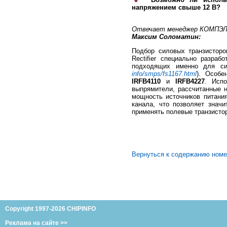
напряжением свыше 12 В?
Отвечает менеджер КОМПЭЛ по 
Максим Соломатин:
Подбор силовых транзисторо
Rectifier специально разра
подходящих именно для си
info/smps/fs1167.html
). Особе
IRFB4110
и
IRFB4227
. Исп
выпрямители, рассчитанные 
мощность источников питани
канала, что позволяет знач
применять полевые транзистор
Вернуться к содержанию ном
Copyright 1997-2026 CHIPINFO
Реклама на сайте >>