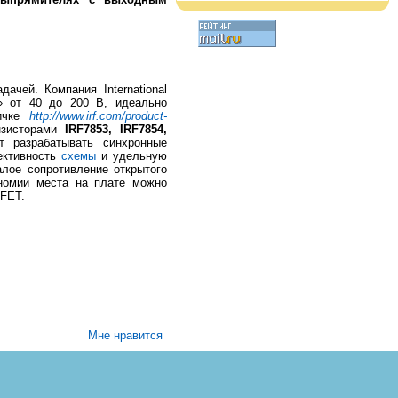
чей. Компания International
к» от 40 до 200 В, идеально
ничке
http://www.irf.com/product-
нзисторами
IRF7853, IRF7854,
т разрабатывать синхронные
ективность
схемы
и удельную
лое сопротивление открытого
ономии места на плате можно
tFET.
Мне нравится