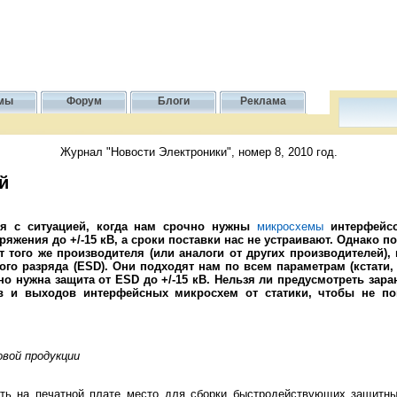
мы
Форум
Блоги
Реклама
Журнал "Новости Электроники", номер 8, 2010 год.
й
ся с ситуацией, когда нам срочно нужны
микросхемы
интерфейсо
пряжения до +/-15 кВ, а сроки поставки нас не устраивают. Однако 
того же производителя (или аналоги от других производителей),
ого разряда (ESD). Они подходят нам по всем параметрам (кстати
но нужна защита от ESD до +/-15 кВ. Нельзя ли предусмотреть зара
 и выходов интерфейсных микросхем от статики, чтобы не по
вой продукции
ь на печатной плате место для сборки быстродействующих защитн