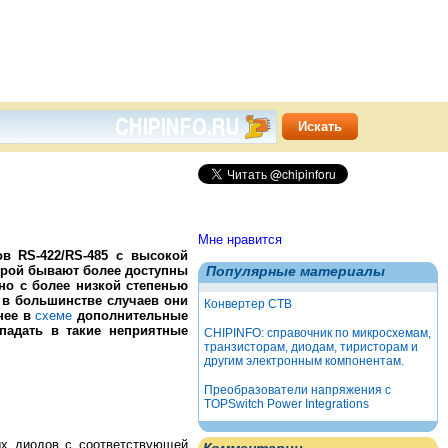
Мне нравится
в RS-422/RS-485 с высокой
порой бывают более доступны
Популярные материалы
 но с более низкой степенью
, в большинстве случаев они
Конвертер СТВ
нее в
схеме
дополнительные
падать в такие неприятные
CHIPINFO: справочник по микросхемам,
транзисторам, диодам, тиристорам и
другим электронным компонентам.
Преобразователи напряжения с
TOPSwitch Power Integrations
ых диодов с соответствующей