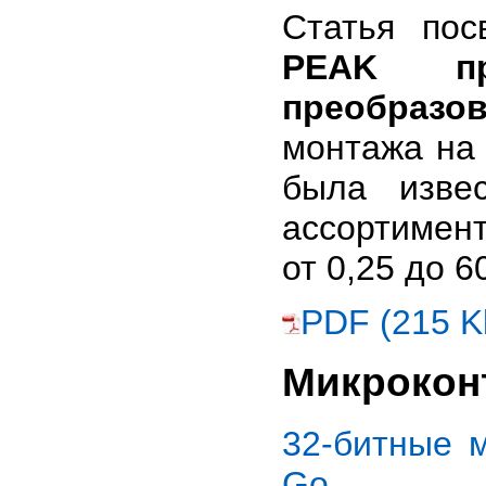
Статья по
PEAK пр
преобразо
монтажа на
была изве
ассортимен
от 0,25 до 60
PDF (215 K
Микрокон
32-битные 
Go