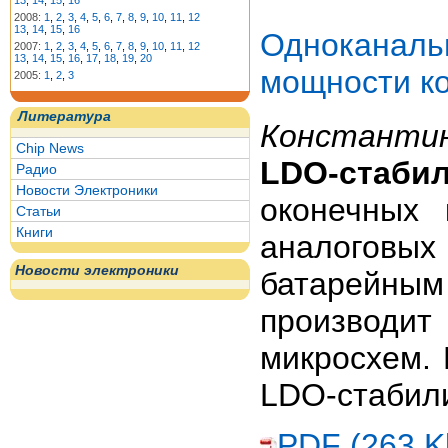
13
,
14
,
15
,
16
2008:
1
,
2
,
3
,
4
,
5
,
6
,
7
,
8
,
9
,
10
,
11
,
12
13
,
14
,
15
,
16
Однокана
2007:
1
,
2
,
3
,
4
,
5
,
6
,
7
,
8
,
9
,
10
,
11
,
12
13
,
14
,
15
,
16
,
17
,
18
,
19
,
20
мощности ко
2005:
1
,
2
,
3
Литература
Константи
Chip News
LDO-стаби
Радио
Новости Электроники
оконечных 
Статьи
Книги
аналоговы
Новости электроники
батарейным
производи
микросхем. 
LDO-стабил
PDF (263 K