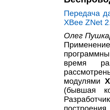
Передача д
XBee ZNet 2
Олег Пушка
Применени
программны
время ра
рассмотре
модулями
X
(бывшая к
Разработч
построения