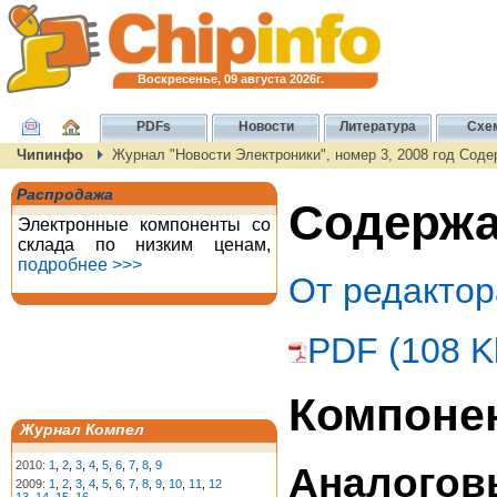
Воскресенье, 09 августа 2026г.
PDFs
Новости
Литература
Схе
Чипинфо
Журнал "Новости Электроники", номер 3, 2008 год Сод
Распродажа
Содержан
Электронные компоненты со
склада по низким ценам,
подробнее >>>
От редактор
PDF (108 K
Компоне
Журнал Компел
2010:
1
,
2
,
3
,
4
,
5
,
6
,
7
,
8
,
9
Аналогов
2009:
1
,
2
,
3
,
4
,
5
,
6
,
7
,
8
,
9
,
10
,
11
,
12