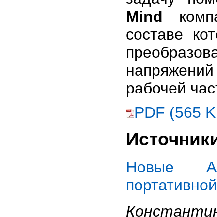
Mind
комп
составе ко
преобразов
напряжени
рабочей час
PDF (565 K
Источник
Новые AC
портативной
Константи