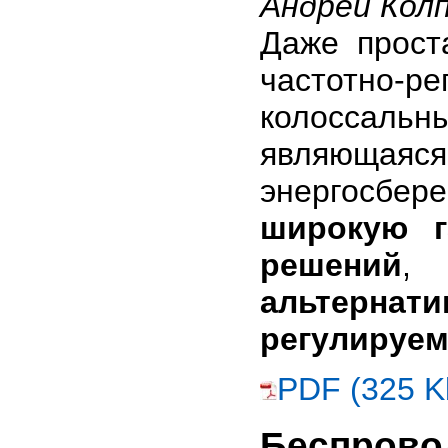
Андрей Кол
Даже прост
частотно-
колоссальн
являющаяся
энергосбе
широкую г
решений
,
альтерна
регулируем
PDF (325 K
Беспрово