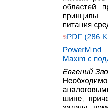
областей 
принципы 
питания сре
PDF (286 K
PowerMind
Maxim с по
Евгений Зв
Необходим
аналоговы
шине, прич
задачу по