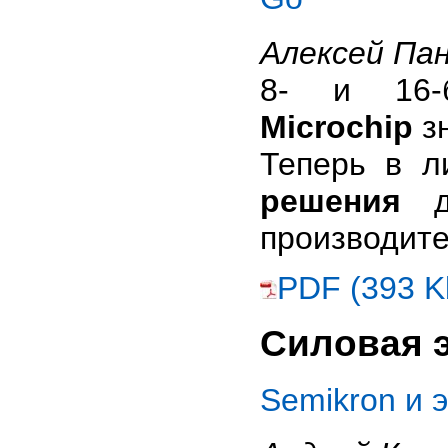
Алексей Па
8- и 16-б
Microchip
зн
Теперь в л
решения
дл
производите
PDF (393 K
Силовая 
Semikron и 