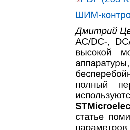
ШИМ-контрол
Дмитрий Ц
AC/DC-, DC
высокой м
аппаратуры
бесперебой
полный пе
использу
STMicroelec
статье пом
параметров