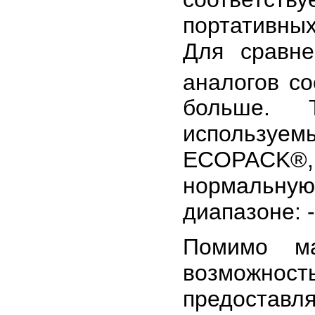
портативны
Для сравн
аналогов со
больше. 
используем
ECOPACK®,
нормальну
диапазоне: -
Помимо ма
возможност
предоставля