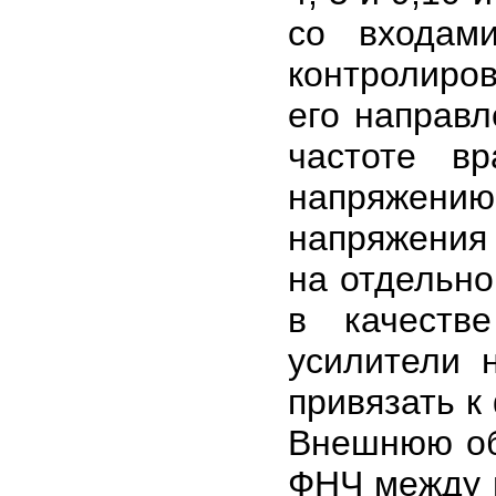
со входам
контролиро
его направл
частоте в
напряжени
напряжения
на отдельно
в качеств
усилители 
привязать к
Внешнюю об
ФНЧ между 