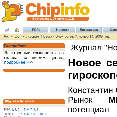
Воскресенье, 09 августа 2026г.
PDFs
Новости
Литература
Схе
Чипинфо
Журнал "Новости Электроники", номер 14, 2009 год.
Журнал "Нов
Распродажа
Электронные компоненты со
склада по низким ценам,
Новое с
подробнее >>>
гироскоп
Константин
Рынок
M
Журнал Компел
потенциал
2010:
1
,
2
,
3
,
4
,
5
,
6
,
7
,
8
,
9
2009:
1
,
2
,
3
,
4
,
5
,
6
,
7
,
8
,
9
,
10
,
11
,
12