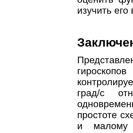
изучить его
Заключе
Представле
гироскоп
контролируе
град/с от
одновремен
простоте сх
и малому 