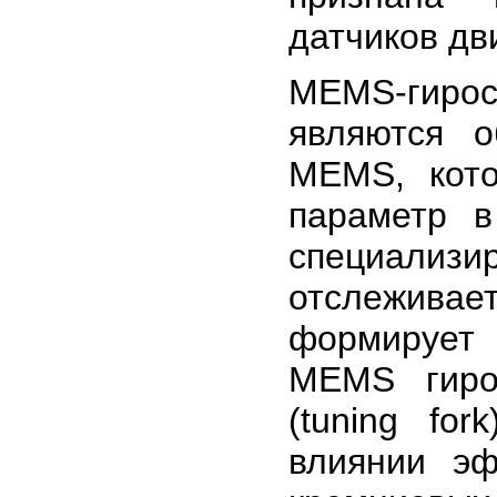
датчиков дви
MEMS-гирос
являются 
MEMS, кото
параметр в
специализ
отслеживае
формирует 
MEMS гиро
(tuning fo
влиянии э