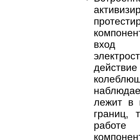
активиз
протести
компонент
вход 
электрос
действи
колеблю
наблюдае
лежит в 
границ, 
работе
компонен