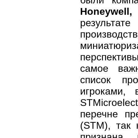
были комп
Honeywell,
результат
производст
миниатюри
перспектив
самое важн
список пр
игроками,
STMicroel
перечне пре
(STM), так
признана 