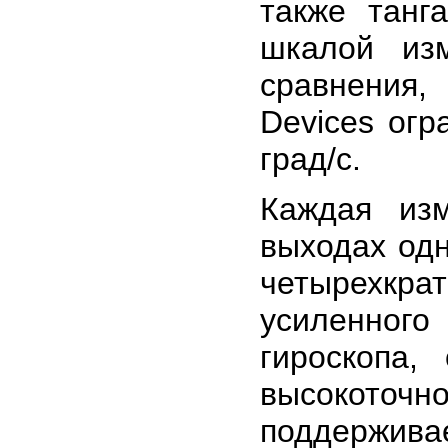
также танг
шкалой из
сравнения,
Devices огр
град/с.
Каждая из
выходах од
четырехкрат
усиленного
гироскопа,
высокоточн
поддержив