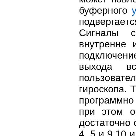
буферного
подвергае
Сигналы с
внутренне 
подключени
выхода вс
пользовате
гироскопа. 
программно
при этом о
достаточно
4, 5 и 9,10