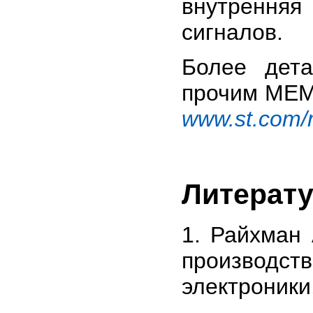
внутрення
сигналов.
Более дет
прочим MEM
www.st.com
Литерат
1. Райхман 
производс
электроники,