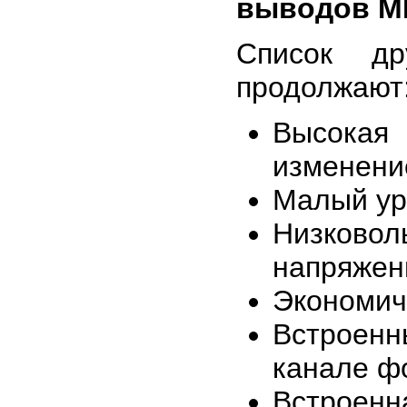
выводов M
Список др
продолжают
Высокая 
изменение
Малый уро
Низковол
напряжени
Экономич
Встроен
канале ф
Встроенн