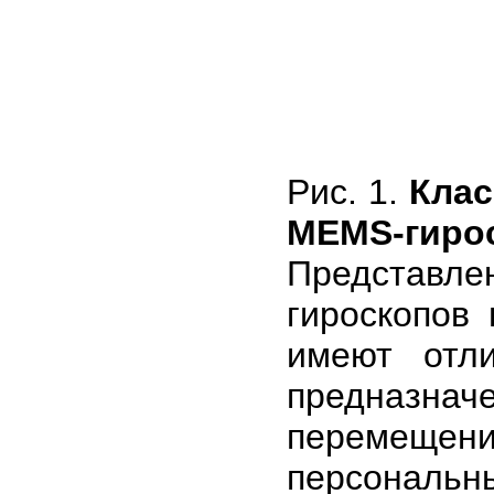
Рис. 1.
Клас
MEMS-гиро
Представле
гироскопов
имеют отл
предназн
перемещени
персональ