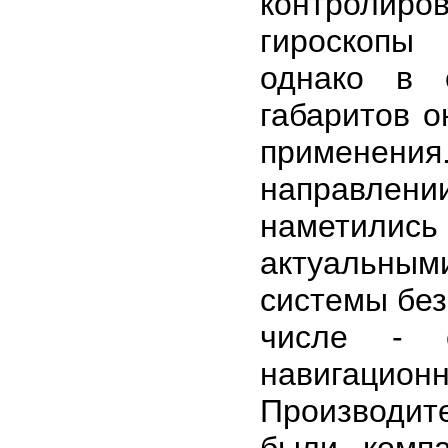
контролир
гироскопы
однако в 
габаритов о
применени
направлен
наметилис
актуальны
системы без
числе - с
навигацион
Производит