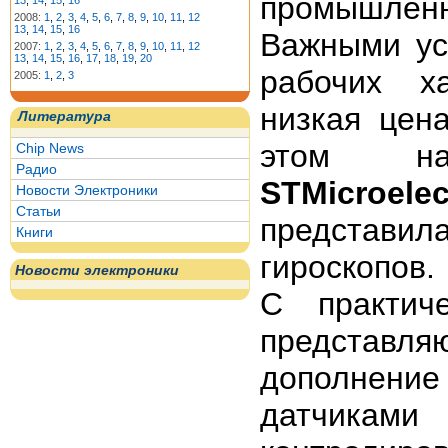
промышлен
13
,
14
,
15
,
16
2008:
1
,
2
,
3
,
4
,
5
,
6
,
7
,
8
,
9
,
10
,
11
,
12
13
,
14
,
15
,
16
Важными ус
2007:
1
,
2
,
3
,
4
,
5
,
6
,
7
,
8
,
9
,
10
,
11
,
12
13
,
14
,
15
,
16
,
17
,
18
,
19
,
20
рабочих ха
2005:
1
,
2
,
3
низкая цен
Литература
этом на
Chip News
Радио
STMicroelec
Новости Электроники
Статьи
представил
Книги
гироскопов.
Новости электроники
С практич
представляю
дополнени
датчиками