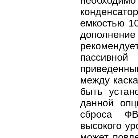
необходим
конденсато
емкостью 1
дополнение
рекоменду
пассивно
приведенн
между каск
быть устан
данной опц
сброса ФВ
высокого ур
может повл