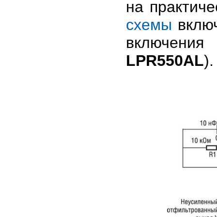
на практиче
схемы
включ
включения
LPR550AL
).