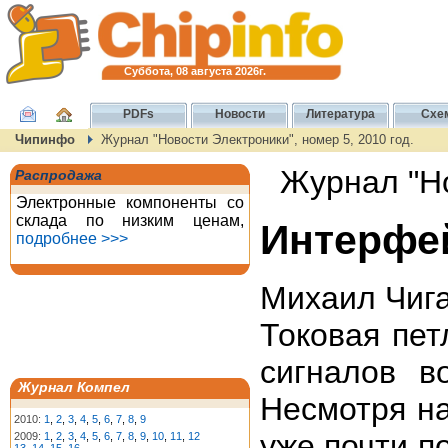
Суббота, 08 августа 2026г.
PDFs
Новости
Литература
Схе
Чипинфо
Журнал "Новости Электроники", номер 5, 2010 год.
Журнал "Но
Распродажа
Электронные компоненты со
склада по низким ценам,
Интерфе
подробнее >>>
Михаил Чиг
Токовая пет
сигналов в
Журнал Компел
Несмотря на
2010:
1
,
2
,
3
,
4
,
5
,
6
,
7
,
8
,
9
уже почти п
2009:
1
,
2
,
3
,
4
,
5
,
6
,
7
,
8
,
9
,
10
,
11
,
12