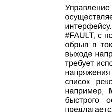
Управле
осуществл
интерфейс
#FAULT, с п
обрыв в то
выходе напр
требует исп
напряжения
список рек
например,
быстрого 
предла