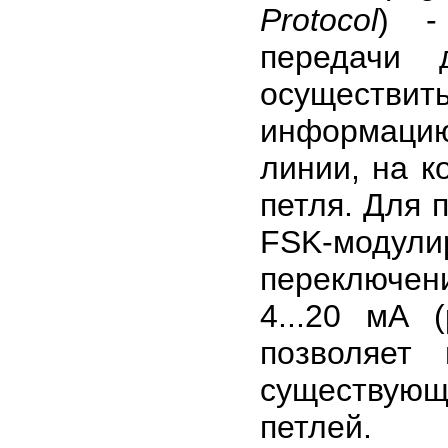
Protocol
) -
передачи 
осуществи
информаци
линии, на к
петля. Для 
FSK-моду
переключе
4...20 мА 
позволяет
существую
петлей.