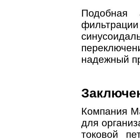
Подобная 
фильтраци
синусоида
переключе
надежный пр
Заключе
Компания M
для организ
токовой пе