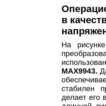
Операци
в качест
напряжен
На рисунке
преобра
использов
MAX9943.
Д
обеспечива
стабилен п
делает его 
длинной ли