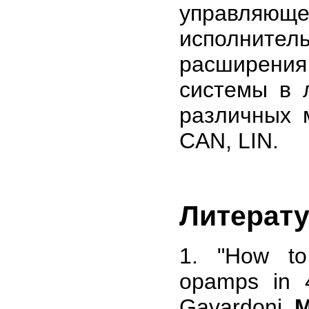
управляющ
исполните
расширения
системы в 
различных 
CAN, LIN.
Литерат
1. "How to 
opamps in 4
Gavardoni,
M