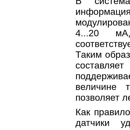
В систем
информа
модулирова
4...20 м
соответств
Таким образ
составля
поддерживае
величине 
позволяет л
Как правил
датчики у