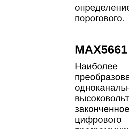
определени
порогового.
MAX5661 
Наиболе
преобразова
одноканал
высоковол
закончен
цифрово