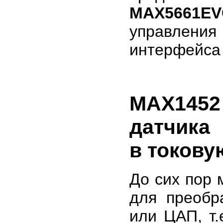
MAX5661E
управлен
интерфейса 
MAX1452 
датчика
в токову
До сих пор
для преобр
или ЦАП, т.