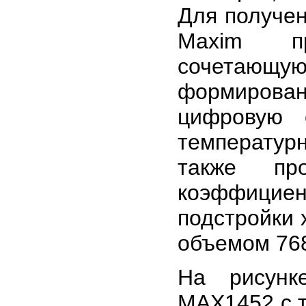
Для получен
Maxim п
сочетающу
формиров
цифровую 
температурн
также пр
коэффици
подстройки
объемом 768
На рисунк
MAX1452 с т