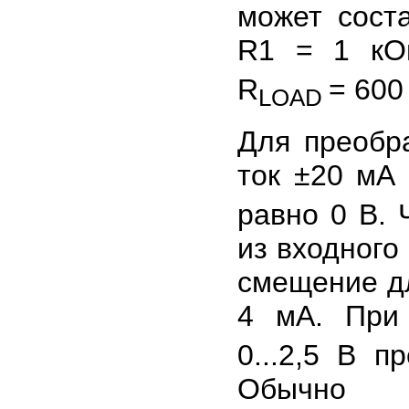
может сост
R1 = 1 кО
R
= 600
LOAD
Для преобр
ток ±20 мА
равно 0 В. 
из входного
смещение дл
4 мА. При
0...2,5 В п
Обычно р