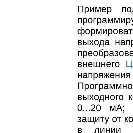
Пример по
програм
формироват
выхода нап
преобразов
внешнего
Ц
напряжения 
Программн
выходного ка
0...20 мА;
защиту от к
в линии п