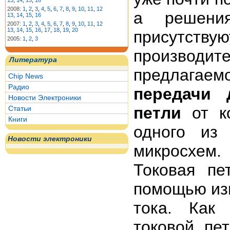
13
,
14
,
15
,
16
2008:
1
,
2
,
3
,
4
,
5
,
6
,
7
,
8
,
9
,
10
,
11
,
12
а решения
13
,
14
,
15
,
16
2007:
1
,
2
,
3
,
4
,
5
,
6
,
7
,
8
,
9
,
10
,
11
,
12
13
,
14
,
15
,
16
,
17
,
18
,
19
,
20
присутст
2005:
1
,
2
,
3
производит
Литература
предлагаем
Chip News
Радио
передачи 
Новости Электроники
петли
от к
Статьи
Книги
одного из
Новости электроники
микросхем.
Токовая пе
помощью из
тока. Как
токовой пе